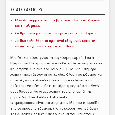
ΑΝΑΛΥΣΕΙΣ
RELATED ARTICLES
ΕΜΠΟΡΙΚΟΣ ΚΑΤΑΛΟΓΟΣ
Μεγάλη συμμετοχή στη βρετανική Έκθεση Χοίρων
και Πουλερικών
ΠΑΡΑΓΩΓΗ & ΕΜΠΟΡΙΑ
Οι Βρετανοί μειώνουν το κρέας και τα πουλερικά
ΣΦΑΓΕΙΑ
Σε δύσκολη θέση οι Βρετανοί εξαγωγείς κρέατος
λόγω της γραφειοκρατίας του Brexit
ΠΡΩΤΕΣ ΥΛΕΣ
Μια όχι και τόσο γνωστή παγκόσμια εορτή είναι η
ΕΞΟΠΛΙΣΜΟΣ
Ημέρα του Πατέρα, που έχει καθιερωθεί να γιορτάζεται
κάθε τρίτη Κυριακή του Ιουνίου. 19 Ιουνίου σήμερα
ΥΠΗΡΕΣΙΕΣ
λοιπόν, γιορτάζουν οι πατεράδες όλου του κόσμου και
ΕΜΠΟΡΙΚΟΙ ΑΝΤΙΠΡΟΣΩΠΟΙ
στην Αγγλία η αλυσίδα σούπερ μάρκετ Morrisons
σκέφτηκε να αξιοποιήσει τη μέρα εμπορικά και ολίγον
ΝΟΜΟΘΕΣΙΑ
ανορθόδοξα. Λάνσαρε λοιπόν τον… μπαμπά της
μπριζόλας. The daddy of all steaks.
ΕΛΛΗΝΙΚΗ ΝΟΜΟΘΕΣΙΑ
Ο «μπαμπάκας» είναι μια υπερ-μπριζόλα που η αλυσίδα
την ονόμασε… τόμαχοκ (το τσεκούρι των ινδιάνων
ΕΥΡΩΠΑΪΚΗ ΝΟΜΟΘΕΣΙΑ
της Αμερικής, που έδωσε το όνομά του και στους