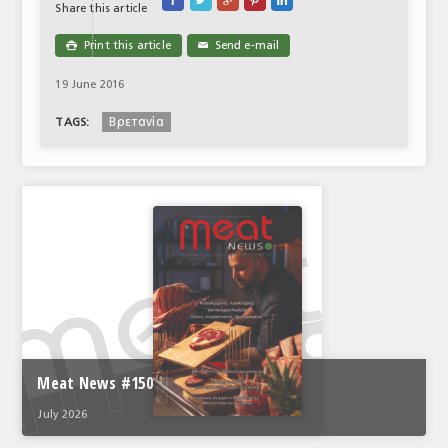





Share this article
Print this article
Send e-mail

✉
19 June 2016
Βρετανία
TAGS:
Meat News #150
July 2026