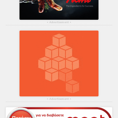
▴
Advertisement
▴
▴
Advertisement
▴