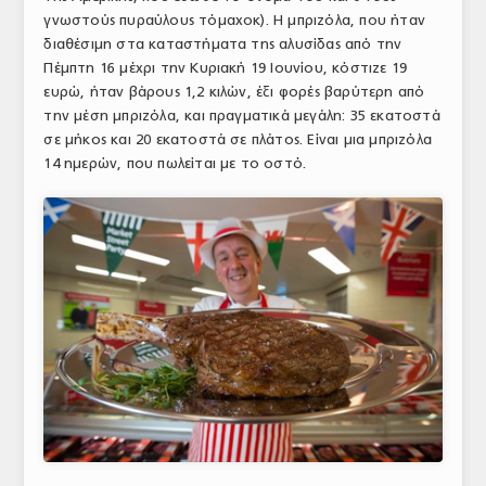
γνωστούς πυραύλους τόμαχοκ). Η μπριζόλα, που ήταν
ΤΟ ΠΕΡΙΟΔΙΚΟ
διαθέσιμη στα καταστήματα της αλυσίδας από την
Profile
Πέμπτη 16 μέχρι την Κυριακή 19 Ιουνίου, κόστιζε 19
ευρώ, ήταν βάρους 1,2 κιλών, έξι φορές βαρύτερη από
ΑΡΧΕΙΟ ΤΕΥΧΩΝ
την μέση μπριζόλα, και πραγματικά μεγάλη: 35 εκατοστά
σε μήκος και 20 εκατοστά σε πλάτος. Είναι μια μπριζόλα
ΣΥΝΕΔΡΙΟ ΚΡΕΑΤΟΣ
14 ημερών, που πωλείται με το οστό.