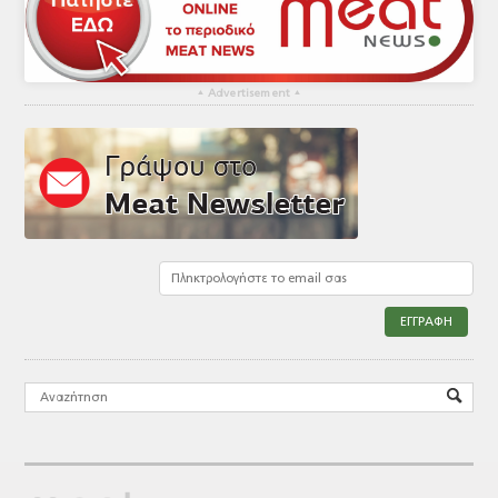
▴
Advertisement
▴