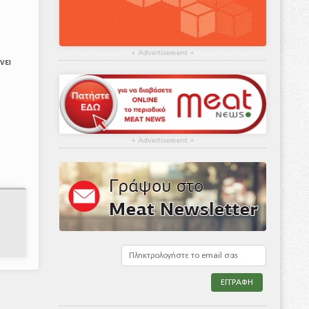
▴
Advertisement
▴
νει
▴
Advertisement
▴