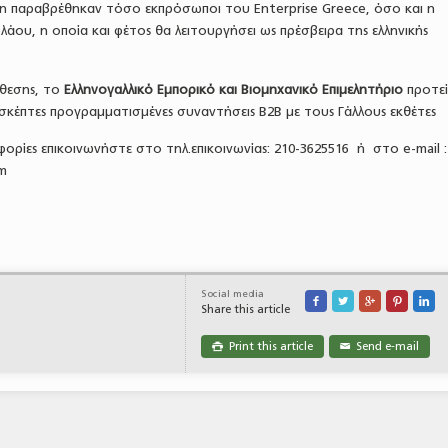
η παραβρέθηκαν τόσο εκπρόσωποι του Enterprise Greece, όσο και η
λάου, η οποία και φέτος θα λειτουργήσει ως πρέσβειρα της ελληνικής
κθεσης, το
Ελληνογαλλικό Εμπορικό και Βιομηχανικό Επιμελητήριο
προτεί
ισκέπτες προγραμματισμένες συναντήσεις B2B με τους Γάλλους εκθέτες
φορίες επικοινωνήστε στο τηλ.επικοινωνίας: 210-3625516 ή στο e-mail :
m
Social media





Share this article
Print this article
Send e-mail

✉