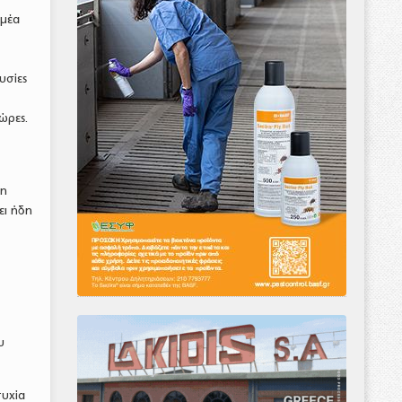
ομέα
υσίες
ώρες.
 η
ει ήδη
α
υ
τυχία