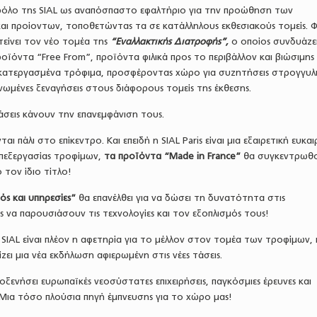
 ρόλο της SIAL ως αναπόσπαστο εφαλτήριο για την προώθηση των
ι προίοντων, τοποθετώντας τα σε κατάλληλους εκθεσιακούς τομείς. 
οτείνει τον νέο τομέα της
“Εναλλακτικής Διατροφής”,
ο οποίος συνδυάζε
ροϊόντα “Free From”, προϊόντα φιλικά προς το περιβάλλον και βιώσιμης
ικατεργασμένα τρόφιμα, προσφέροντας χώρο για συζητήσεις στρογγυλ
νωμένες ξεναγήσεις στους διάφορους τομείς της έκθεσης.
άσεις κάνουν την επανεμφάνιση τους.
ι πάλι στο επίκεντρο. Και επειδή η SIAL Paris είναι μια εξαιρετική ευκαιρ
επεξεργασίας τροφίμων,
τα
προϊόντα
“
Made
in
France
”
θα συγκεντρωθ
τον ίδιο τίτλο!
ς και υπηρεσίες”
θα επανέλθει για να δώσει τη δυνατότητα στις
ις να παρουσιάσουν τις τεχνολογίες και τον εξοπλισμός τους!
 SIAL είναι πλέον η αφετηρία για το μέλλον στον τομέα των τροφίμων, 
ζει μια νέα εκδήλωση αφιερωμένη στις νέες τάσεις.
οξενήσει ευρωπαϊκές νεοσύστατες επιχειρήσεις, παγκόσμιες έρευνες και
 Μια τόσο πλούσια πηγή έμπνευσης για το χώρο μας!