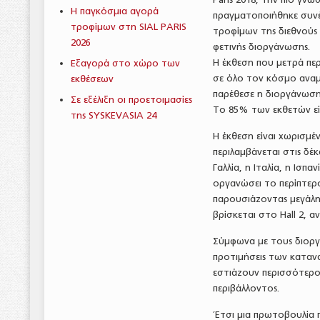
Η παγκόσμια αγορά
πραγματοποιήθηκε συνέ
τροφίμων στη SIAL PARIS
τροφίμων της διεθνούς
2026
φετινής διοργάνωσης.
Η έκθεση που μετρά περ
Εξαγορά στο χώρο των
σε όλο τον κόσμο αναμέ
εκθέσεων
παρέθεσε η διοργάνωση 
Σε εξέλιξη οι προετοιμασίες
Το 85% των εκθετών είνα
της SYSKEVASIA 24
Η έκθεση είναι χωρισμέν
περιλαμβάνεται στις δέ
Γαλλία, η Ιταλία, η Ισπ
οργανώσει το περίπτερο
παρουσιάζοντας μεγάλη
βρίσκεται στο Hall 2, α
Σύμφωνα με τους διοργα
προτιμήσεις των κατανα
εστιάζουν περισσότερο
περιβάλλοντος.
Έτσι μια πρωτοβουλία π