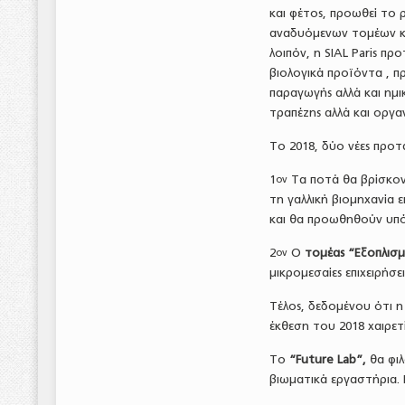
και φέτος, προωθεί το
αναδυόμενων τομέων κα
λοιπόν, η SIAL Paris πρ
βιολογικά προϊόντα , π
παραγωγής αλλά και ημ
τραπέζης αλλά και οργα
To 2018, δύο νέες προτ
1
Τα ποτά θα βρίσκοντα
ον
τη γαλλική βιομηχανία 
και θα προωθηθούν υπό 
2
Ο
τομέας “Εξοπλισμό
ον
μικρομεσαίες επιχειρήσε
Τέλος, δεδομένου ότι η
έκθεση του 2018 χαιρετί
Το
“
Future
Lab
”,
θα φιλ
βιωματικά εργαστήρια.