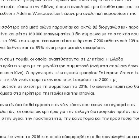
ντευξη τύπου στην Αθήνα, όπου η αναπληρώτρια διευθύντρια του τ
 έκθεσης Adeline Wancauwelaert έκανε μια αναλυτική παρουσίαση της
ισσότερο από μισό αιώνα παρουσίας και οκτώ (8) διοργανώσεις - παρο
νει και φέτος 160.000 επαγγελματίες. Ήδη σύμφωνα με τα στοιχεία που
το 99% του χώρου έχει κλειστεί και υπάρχουν 7.200 εκθέτες από 109 χ
ι διεθνείς και το 85% είναι μικρο-μεσαίες επιχειρήσεις.
η σε 21 τομείς, οι οποίοι αναπτύσσονται σε 27 κτίρια. Η Ελλάδα
κα πρώτες χώρες με τη μεγαλύτερη συμμετοχή (ανάμεσα σε χώρες όπως
ανία και η Κίνα). Ο οργανισμός εξωτερικού εμπορίου Enterprise Greece έχ
 της ελληνικής συμμετοχής που ίσως ξεπεράσει τα 2.000 τ.μ.,
 αύξηση σε σχέση με τη συμμετοχή το 2016. Το ελληνικό περίπτερο θ
νάμεσα στα περίπτερα της Ιταλίας και της Ισπανίας.
νωτές έχει δοθεί έμφαση στις νέες τάσεις που έχουν καταγραφεί στις
λωτών, οι οποίοι ως κριτήρια για την επιλογή διατροφικών προϊόντων
 στην υγεία, την πρακτικότητα, την καινοτομία και την προστασία το
ου ξεκίνησε το 2016 κι η οποία αδιαμφισβήτητα θα επαναληφθεί με επι