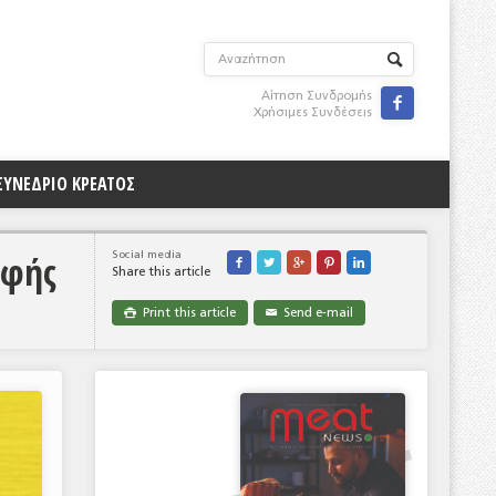
Αίτηση Συνδρομής

Χρήσιμες Συνδέσεις
ΣΥΝΕΔΡΙΟ ΚΡΕΑΤΟΣ
οφής
Social media





Share this article
Print this article
Send e-mail

✉