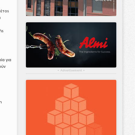
Φέτος
ι
ής
ία για
ούν
▴
Advertisement
▴
η