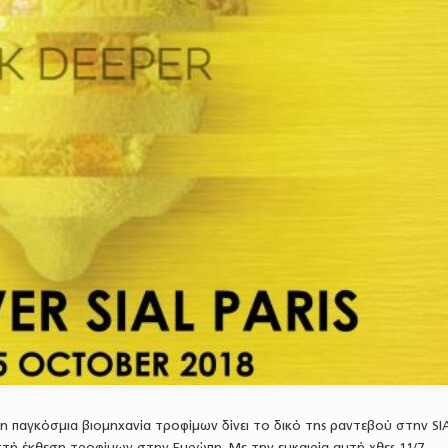
 η παγκόσμια βιομηχανία τροφίμων δίνει το δικό της ραντεβού στην SI
ωστή έκθεση τροφίμων στην Ευρώπη. Με την ευκαιρία αυτή χθες 11/7