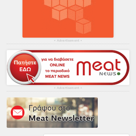
▴
Advertisement
▴
▴
Advertisement
▴