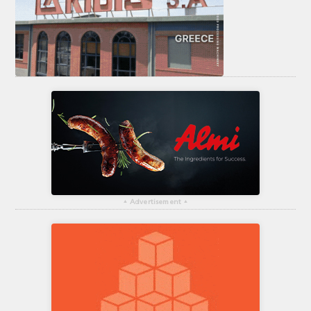
▴
Advertisement
▴