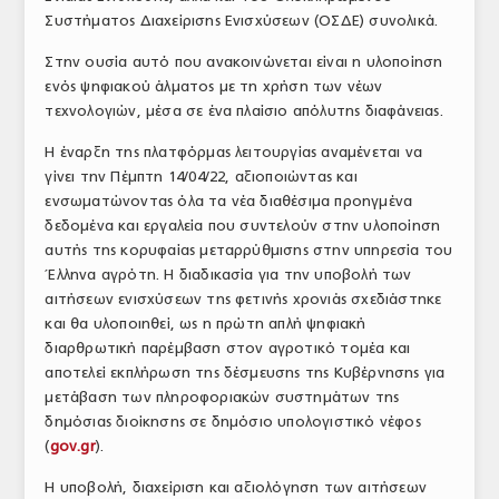
Συστήματος Διαχείρισης Ενισχύσεων (ΟΣΔΕ) συνολικά.
ΤΟ ΠΕΡΙΟΔΙΚΟ
Στην ουσία αυτό που ανακοινώνεται είναι η υλοποίηση
Profile
ενός ψηφιακού άλματος με τη χρήση των νέων
τεχνολογιών, μέσα σε ένα πλαίσιο απόλυτης διαφάνειας.
ΑΡΧΕΙΟ ΤΕΥΧΩΝ
Η έναρξη της πλατφόρμας λειτουργίας αναμένεται να
ΣΥΝΕΔΡΙΟ ΚΡΕΑΤΟΣ
γίνει την Πέμπτη 14/04/22, αξιοποιώντας και
ενσωματώνοντας όλα τα νέα διαθέσιμα προηγμένα
δεδομένα και εργαλεία που συντελούν στην υλοποίηση
αυτής της κορυφαίας μεταρρύθμισης στην υπηρεσία του
Έλληνα αγρότη. Η διαδικασία για την υποβολή των
αιτήσεων ενισχύσεων της φετινής χρονιάς σχεδιάστηκε
και θα υλοποιηθεί, ως η πρώτη απλή ψηφιακή
διαρθρωτική παρέμβαση στον αγροτικό τομέα και
αποτελεί εκπλήρωση της δέσμευσης της Κυβέρνησης για
μετάβαση των πληροφοριακών συστημάτων της
δημόσιας διοίκησης σε δημόσιο υπολογιστικό νέφος
(
gov.gr
).
Η υποβολή, διαχείριση και αξιολόγηση των αιτήσεων