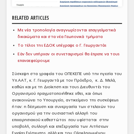
ΑΝΑΛΥΣΕΙΣ
RELATED ARTICLES
ΕΜΠΟΡΙΚΟΣ ΚΑΤΑΛΟΓΟΣ
Με νέα τροπολογία αναγνωρίζονται επαγγελματικά
ΠΑΡΑΓΩΓΗ & ΕΜΠΟΡΙΑ
δικαιώματα και στα νέα Γεωπονικά τμήματα
ΣΦΑΓΕΙΑ
Το τέλος της ΕΔΟΚ υπέγραψε ο Γ. Γεωργαντάς
Εάν δεν υπήρχαν οι συνεταιρισμοί θα έπρεπε να τους
ΠΡΩΤΕΣ ΥΛΕΣ
επαναεφεύρουμε
ΕΞΟΠΛΙΣΜΟΣ
Σύσκεψη στα γραφεία του ΟΠΕΚΕΠΕ υπό την ηγεσία του
Υπ.ΑΑΤ, κ. Γ. Γεωργαντά με τον Πρόεδρο, κ. Δ. Μελά,
ΥΠΗΡΕΣΙΕΣ
καθώς και με τη Διοίκηση και τους Διευθυντές του
ΕΜΠΟΡΙΚΟΙ ΑΝΤΙΠΡΟΣΩΠΟΙ
Οργανισμού πραγματοποιήθηκε χθες, και όπως
ανακοινώνει το Υπουργείο, αντικείμενο της συσκέψεως
ΝΟΜΟΘΕΣΙΑ
ήταν: η δέσμευση και συνεργασία των στελεχών του
οργανισμού για την ουσιαστική αλλαγή του
ΕΛΛΗΝΙΚΗ ΝΟΜΟΘΕΣΙΑ
επιχειρησιακού καθεστώτος που υφίσταται στην
υποβολή, συλλογή και επεξεργασία των Αιτήσεων
ΕΥΡΩΠΑΪΚΗ ΝΟΜΟΘΕΣΙΑ
Ενιαίας Ενίσχυσης, αλλά και του Ολοκληρωμένου