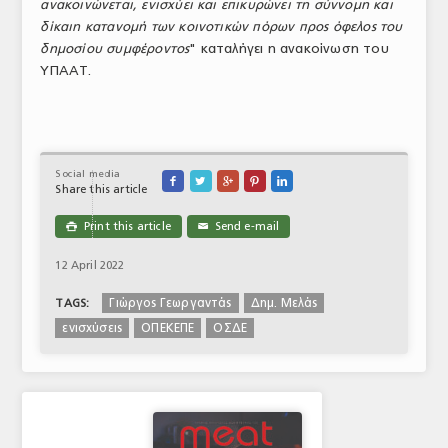
ανακοινώνεται, ενισχύει και επικυρώνει τη σύννομη και
δίκαιη κατανομή των κοινοτικών πόρων προς όφελος του
δημοσίου συμφέροντος
" καταλήγει η ανακοίνωση του
ΥΠΑΑΤ.
Social media





Share this article
Print this article
Send e-mail

✉
12 April 2022
Γιώργος Γεωργαντάς
Δημ. Μελάς
TAGS:
ενισχύσεις
ΟΠΕΚΕΠΕ
ΟΣΔΕ