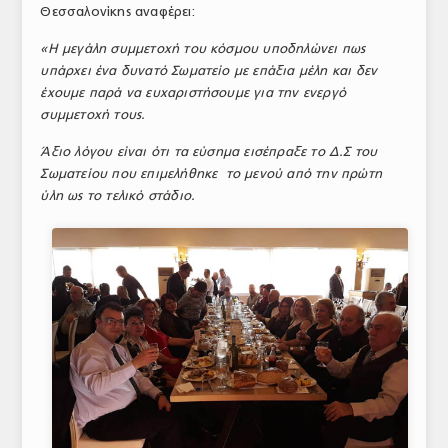
Θεσσαλονίκης αναφέρει:
ΤΟ ΠΕΡΙΟΔΙΚΟ
«Η μεγάλη συμμετοχή του κόσμου υποδηλώνει πως
Profile
υπάρχει ένα δυνατό Σωματείο με επάξια μέλη και δεν
έχουμε παρά να ευχαριστήσουμε για την ενεργό
ΑΡΧΕΙΟ ΤΕΥΧΩΝ
συμμετοχή τους.
ΣΥΝΕΔΡΙΟ ΚΡΕΑΤΟΣ
Άξιο λόγου είναι ότι τα εύσημα εισέπραξε το Δ.Σ του
Σωματείου που επιμελήθηκε το μενού από την πρώτη
ύλη ως το τελικό στάδιο.