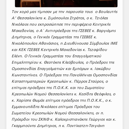
Τον χορό μας τίμησαν με την παρουσία τους ο Βουλευτής
Α’ Θεσσαλονίκης κ. Σιμόπουλος Στράτος, ο κ. Τζιόλας
Νικόλαος που εκπροσώπησε την περιφέρεια Κεντρικής
Μακεδονίας, ο Α΄ Αντιπρόεδρος της ΓΣΕΒΕΕ κ. Βαργιάμης
Δημήτριος, ο Γενικός Γραμματέας της ΓΣΕΒΕΕ κ.
Νικολόπουλος Αθανάσιος, η Διευθύνουσα Σύμβουλος ΙΜΕ
και ΚΕΚ ΓΣΕΒΕΕ Κεντρικής Μακεδονίας κ. Τεζαψίδου
Ελένη. Ο Γενικός Γραμματέας του Επαγγελματικού
Επιμελητηρίου κ. Θεοτόκης Κλεόβουλος, ο Πρόεδρος της
Ομοσπονδίας Επαγγελματιών και Εμπόρων κ. Ιακώβου
Κωνσταντίνος. Ο Πρόεδρος της Πανελλήνιας Ομοσπονδίας
Καταστηματαρχών Κρεοπωλών κ. Πέρρος Σταύρος, ο
επίτιμος πρόεδρος της Π.Ο.Κ.Κ. και του Σωματείου
Κρεοπωλών Νομού Θεσσαλονίκης κ. Κεσίδης Θεόφιλος, ο
κ. Χαρίσης Θωμάς επίτιμος πρόεδρος της Π.Ο.Κ.Κ., ο κ.
Εμμανουηλίδης Νικόλαος επίτιμος Πρόεδρος του
Σωματείου Κρεοπωλών Νομού Θεσσαλονίκης, οι π.
Πρόερδοι του ΣΚΝΘ κ. Καλοχριστιανάκης Γεώργιος και κ.
Γκαρμπούνης Δημήτριος, η κ. Ποντίκατζη-Τσιγιάνη