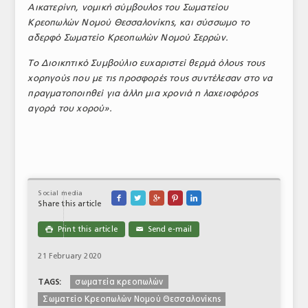
Αικατερίνη, νομική σύμβουλος του Σωματείου
Κρεοπωλών Νομού Θεσσαλονίκης, και σύσσωμο το
αδερφό Σωματείο Κρεοπωλών Νομού Σερρών.
Το Διοικητικό Συμβούλιο ευχαριστεί θερμά όλους τους
χορηγούς που με τις προσφορές τους συντέλεσαν στο να
πραγματοποιηθεί για άλλη μια χρονιά η λαχειοφόρος
αγορά του χορού».
Social media





Share this article
Print this article
Send e-mail

✉
21 February 2020
σωματεία κρεοπωλών
TAGS:
Σωματείο Κρεοπωλών Νομού Θεσσαλονίκης