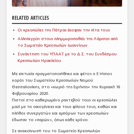
ΑΝΑΛΥΣΕΙΣ
RELATED ARTICLES
ΕΜΠΟΡΙΚΟΣ ΚΑΤΑΛΟΓΟΣ
Οι κρεοπώλες της Πάτρας έκοψαν την πίτα τους
ΠΑΡΑΓΩΓΗ & ΕΜΠΟΡΙΑ
Αλληλεγγύη στους πλημμυροπαθείς της Λάρισας από
ΣΦΑΓΕΙΑ
το Σωματείο Κρεοπωλών Ιωαννίνων
Συνάντηση του ΥΠΑΑΤ με το Δ.Σ. του Συνδέσμου
ΠΡΩΤΕΣ ΥΛΕΣ
Κρεοπωλών Ηρακλείου
ΕΞΟΠΛΙΣΜΟΣ
Με επιτυχία πραγματοποιήθηκε και φέτος ο Ετήσιος
χορός του Σωματείου Κρεοπωλών Νομού
ΥΠΗΡΕΣΙΕΣ
Θεσσαλονίκης, στο «χωριό της Ειρήνης» την Κυριακή 16
ΕΜΠΟΡΙΚΟΙ ΑΝΤΙΠΡΟΣΩΠΟΙ
Φεβρουαρίου 2020.
Πιστοί στο καθιερωμένο ραντεβού τους οι κρεοπώλες
ΝΟΜΟΘΕΣΙΑ
μαζί με τις οικογένειες και τους φίλους τους, καθώς και
πλήθος συνεργατών και εμπόρων των κρεοπωλών
ΕΛΛΗΝΙΚΗ ΝΟΜΟΘΕΣΙΑ
έδωσαν το «παρών», όπως κάθε χρόνο.
ΕΥΡΩΠΑΪΚΗ ΝΟΜΟΘΕΣΙΑ
Σε ανακοίνωσή του το Σωματείο Κρεοπωλών