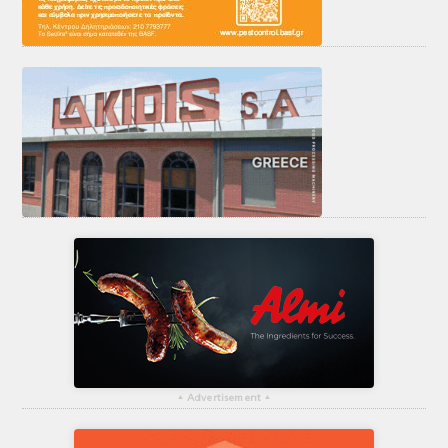
▴
Advertisement
▴