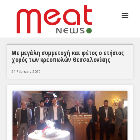
☰
ΑΡΘΡΟΓΡΑΦΙΑ
ΕΛΛΑΔΑ
ΕΙΔΗΣΕΙΣ
Με μεγάλη συμμετοχή και φέτος ο ετήσιος
χορός των κρεοπωλών Θεσσαλονίκης
ΣΥΝΕΝΤΕΥΞΕΙΣ
21 February 2020
ΘΕΜΑΤΑ
ΑΝΑΛΥΣΕΙΣ
ΚΟΣΜΟΣ
ΕΙΔΗΣΕΙΣ
ΕΥΡΩΠΑΪΚΕΣ ΑΠΟΦΑΣΕΙΣ
ΘΕΜΑΤΑ