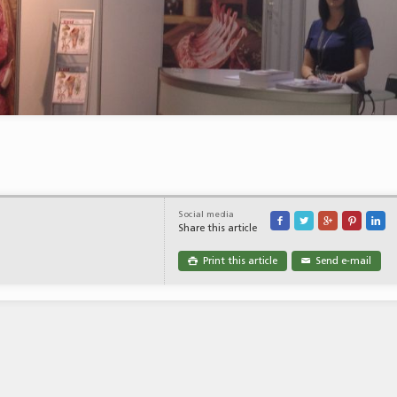
Social media





Share this article
Print this article
Send e-mail

✉