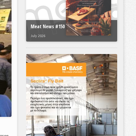
Meat News #150
July 2026
τερη