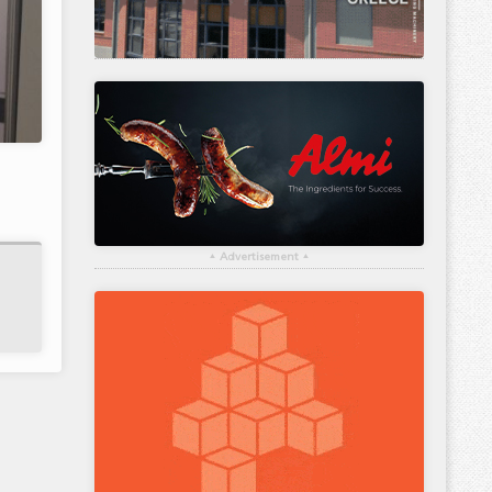
▴
Advertisement
▴