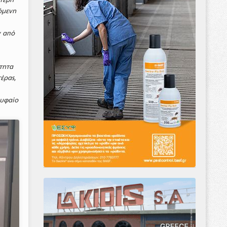
όμενη
ν από
τητα
έρας,
ρυφαίο