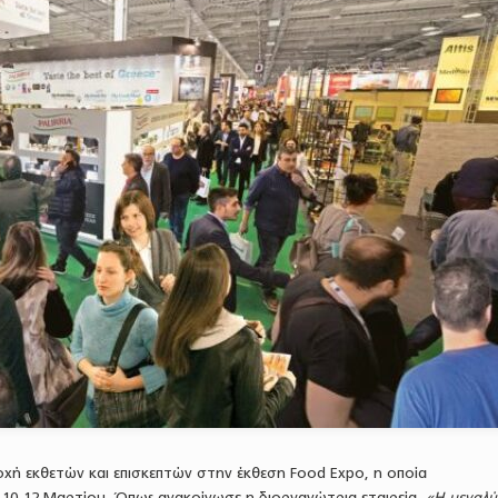
χή εκθετών και επισκεπτών στην έκθεση Food Expo, η οποία
 10-12 Μαρτίου. Όπως ανακοίνωσε η διοργανώτρια εταιρεία,
«Η μεγαλύ