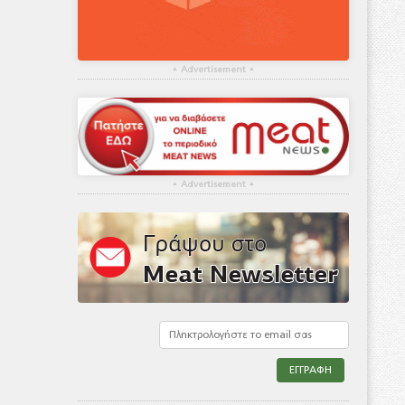
▴
Advertisement
▴
▴
Advertisement
▴