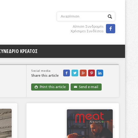
Αίτηση Συνδρομής

Χρήσιμες Συνδέσεις
ΣΥΝΕΔΡΙΟ ΚΡΕΑΤΟΣ
Social media





Share this article
Print this article
Send e-mail

✉