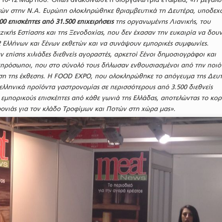
ών στην Ν.Α. Ευρώπη ολοκληρώθηκε θριαμβευτικά τη Δευτέρα, υποδεχ
0 επισκέπτες από 31.500 επιχειρήσεις
της οργανωμένης Λιανικής, του
ικής Εστίασης και της Ξενοδοχίας, που δεν έχασαν την ευκαιρία να δου
2 Ελλήνων και ξένων εκθετών και να συνάψουν εμπορικές συμφωνίες.
 επίσης χιλιάδες διεθνείς αγοραστές, αρκετοί ξένοι δημοσιογράφοι και
κπρόσωποι, που στο σύνολό τους δήλωσαν ενθουσιασμένοι από την ποιό
ση της έκθεσης. Η FOOD EXPO, που ολοκληρώθηκε το απόγευμα της Δευτ
ελληνικά προϊόντα γαστρονομίας σε περισσότερους από 3.500 διεθνείς
0 εμπορικούς επισκέπτες από κάθε γωνιά της Ελλάδας, αποτελώντας το κο
ρονιάς για τον κλάδο Τροφίμων και Ποτών στη χώρα μας».