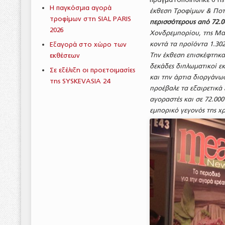
Η παγκόσμια αγορά
έκθεση Τροφίμων & Ποτ
τροφίμων στη SIAL PARIS
περισσότερους από 72.00
2026
Χονδρεμπορίου, της Μαζ
κοντά τα προϊόντα 1.30
Εξαγορά στο χώρο των
Την έκθεση επισκέφτηκαν
εκθέσεων
δεκάδες διπλωματικοί ε
Σε εξέλιξη οι προετοιμασίες
και την άρτια διοργάνω
της SYSKEVASIA 24
προέβαλε τα εξαιρετικά 
αγοραστές και σε 72.00
εμπορικό γεγονός της χ