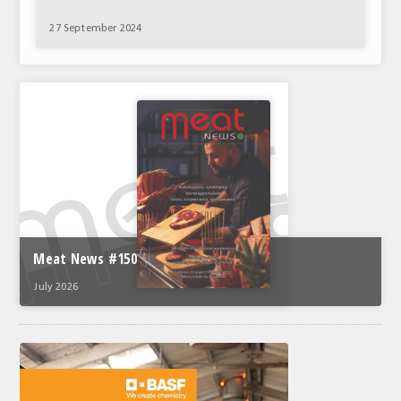
ΑΝΑΛΥΣΕΙΣ
27 September 2024
ΕΜΠΟΡΙΚΟΣ ΚΑΤΑΛΟΓΟΣ
ΠΑΡΑΓΩΓΗ & ΕΜΠΟΡΙΑ
ΣΦΑΓΕΙΑ
ΠΡΩΤΕΣ ΥΛΕΣ
ΕΞΟΠΛΙΣΜΟΣ
ΥΠΗΡΕΣΙΕΣ
Meat News #150
ΕΜΠΟΡΙΚΟΙ ΑΝΤΙΠΡΟΣΩΠΟΙ
July 2026
ΝΟΜΟΘΕΣΙΑ
ΕΛΛΗΝΙΚΗ ΝΟΜΟΘΕΣΙΑ
ΕΥΡΩΠΑΪΚΗ ΝΟΜΟΘΕΣΙΑ