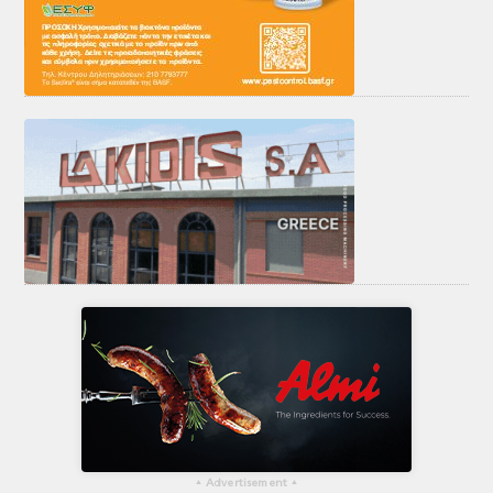
▴
Advertisement
▴