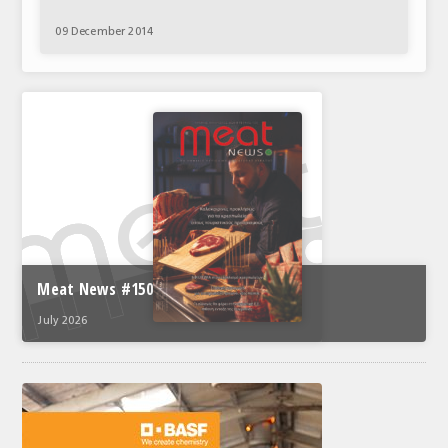
ΑΝΑΛΥΣΕΙΣ
09 December 2014
ΕΜΠΟΡΙΚΟΣ ΚΑΤΑΛΟΓΟΣ
ΠΑΡΑΓΩΓΗ & ΕΜΠΟΡΙΑ
ΣΦΑΓΕΙΑ
ΠΡΩΤΕΣ ΥΛΕΣ
ΕΞΟΠΛΙΣΜΟΣ
ΥΠΗΡΕΣΙΕΣ
Meat News #150
ΕΜΠΟΡΙΚΟΙ ΑΝΤΙΠΡΟΣΩΠΟΙ
July 2026
ΝΟΜΟΘΕΣΙΑ
ΕΛΛΗΝΙΚΗ ΝΟΜΟΘΕΣΙΑ
ΕΥΡΩΠΑΪΚΗ ΝΟΜΟΘΕΣΙΑ