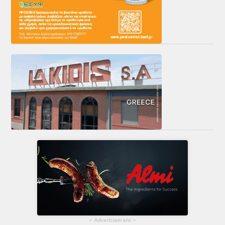
▴
Advertisement
▴