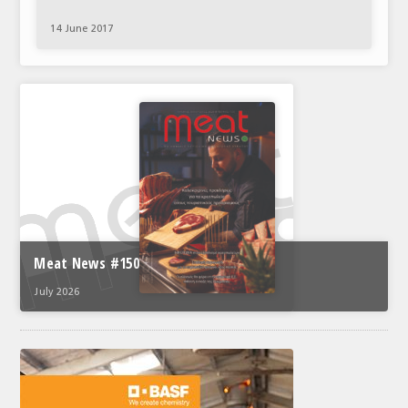
ΑΝΑΛΥΣΕΙΣ
14 June 2017
ΕΜΠΟΡΙΚΟΣ ΚΑΤΑΛΟΓΟΣ
ΠΑΡΑΓΩΓΗ & ΕΜΠΟΡΙΑ
ΣΦΑΓΕΙΑ
ΠΡΩΤΕΣ ΥΛΕΣ
ΕΞΟΠΛΙΣΜΟΣ
ΥΠΗΡΕΣΙΕΣ
Meat News #150
ΕΜΠΟΡΙΚΟΙ ΑΝΤΙΠΡΟΣΩΠΟΙ
July 2026
ΝΟΜΟΘΕΣΙΑ
ΕΛΛΗΝΙΚΗ ΝΟΜΟΘΕΣΙΑ
ΕΥΡΩΠΑΪΚΗ ΝΟΜΟΘΕΣΙΑ