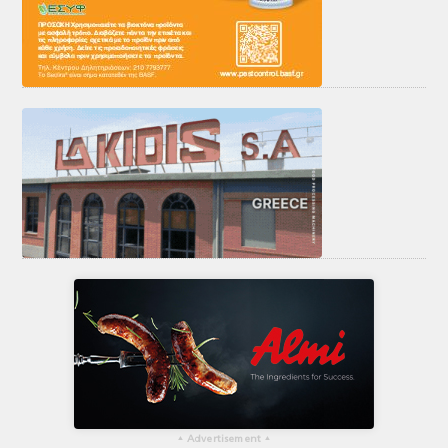
▴
Advertisement
▴