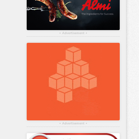
▴
Advertisement
▴
▴
Advertisement
▴