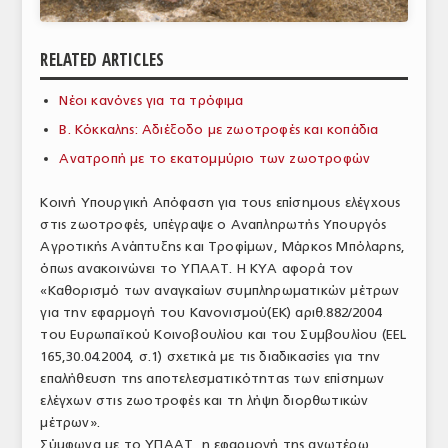
ΑΝΑΛΥΣΕΙΣ
RELATED ARTICLES
ΕΜΠΟΡΙΚΟΣ ΚΑΤΑΛΟΓΟΣ
Νέοι κανόνες για τα τρόφιμα
ΠΑΡΑΓΩΓΗ & ΕΜΠΟΡΙΑ
Β. Κόκκαλης: Αδιέξοδο με ζωοτροφές και κοπάδια
ΣΦΑΓΕΙΑ
Ανατροπή με το εκατομμύριο των ζωοτροφών
ΠΡΩΤΕΣ ΥΛΕΣ
Κοινή Υπουργική Απόφαση για τους επίσημους ελέγχους
στις ζωοτροφές, υπέγραψε ο Αναπληρωτής Υπουργός
ΕΞΟΠΛΙΣΜΟΣ
Αγροτικής Ανάπτυξης και Τροφίμων, Μάρκος Μπόλαρης,
όπως ανακοινώνει το ΥΠΑΑΤ. Η ΚΥΑ αφορά τον
ΥΠΗΡΕΣΙΕΣ
«Καθορισμό των αναγκαίων συμπληρωματικών μέτρων
ΕΜΠΟΡΙΚΟΙ ΑΝΤΙΠΡΟΣΩΠΟΙ
για την εφαρμογή του Κανονισμού(ΕΚ) αριθ.882/2004
του Ευρωπαϊκού Κοινοβουλίου και του Συμβουλίου (ΕΕL
ΝΟΜΟΘΕΣΙΑ
165,30.04.2004, σ.1) σχετικά με τις διαδικασίες για την
επαλήθευση της αποτελεσματικότητας των επίσημων
ΕΛΛΗΝΙΚΗ ΝΟΜΟΘΕΣΙΑ
ελέγχων στις ζωοτροφές και τη λήψη διορθωτικών
μέτρων».
ΕΥΡΩΠΑΪΚΗ ΝΟΜΟΘΕΣΙΑ
Σύμφωνα με το ΥΠΑΑΤ, η εφαρμογή της ανωτέρω