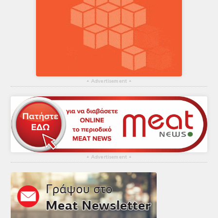
▴
Advertisement
▴
▴
Advertisement
▴