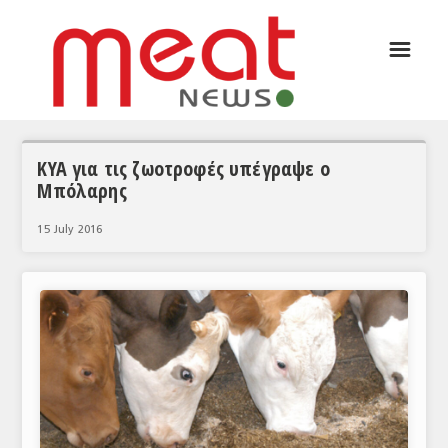
☰
ΑΡΘΡΟΓΡΑΦΙΑ
ΕΛΛΑΔΑ
ΕΙΔΗΣΕΙΣ
ΚΥΑ για τις ζωοτροφές υπέγραψε ο
Μπόλαρης
ΣΥΝΕΝΤΕΥΞΕΙΣ
15 July 2016
ΘΕΜΑΤΑ
ΑΝΑΛΥΣΕΙΣ
ΚΟΣΜΟΣ
ΕΙΔΗΣΕΙΣ
ΕΥΡΩΠΑΪΚΕΣ ΑΠΟΦΑΣΕΙΣ
ΘΕΜΑΤΑ