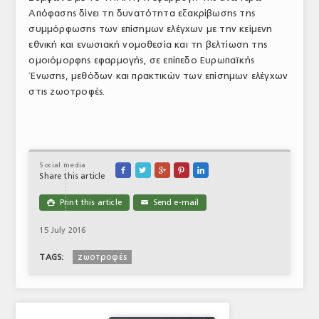
Απόφασης δίνει τη δυνατότητα εξακρίβωσης της
ΤΟ ΠΕΡΙΟΔΙΚΟ
συμμόρφωσης των επίσημων ελέγχων με την κείμενη
Profile
εθνική και ενωσιακή νομοθεσία και τη βελτίωση της
ομοιόμορφης εφαρμογής, σε επίπεδο Ευρωπαϊκής
ΑΡΧΕΙΟ ΤΕΥΧΩΝ
Ένωσης, μεθόδων και πρακτικών των επίσημων ελέγχων
στις ζωοτροφές.
ΣΥΝΕΔΡΙΟ ΚΡΕΑΤΟΣ
Social media





Share this article
Print this article
Send e-mail

✉
15 July 2016
ζωοτροφές
TAGS: