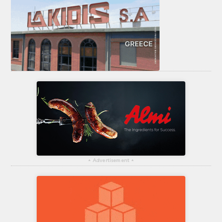
▴
Advertisement
▴