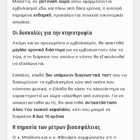
Μάλιστα, σε
γειτονική χώρα
όπου εφαρμόζονται
εμβολιασμοί εδώ και πάνω από δέκα χρόνια, η ευλογιά
παραμένει
ενδημική
, προκαλώντας συνεχείς οικονομικές
απώλειες.
Οι δυσκολίες για την κτηνοτροφία
Ακόμη και αν προχωρήσει ο εμβολιασμός, θα απαιτηθεί
μεγάλο χρονικό διάστημα
για να εμβολιαστούν όλα τα
ζώα, στη διάρκεια του οποίου η νόσος θα εξακολουθεί
να εξαπλώνεται.
Επιπλέον, επειδή
δεν υπάρχουν διαγνωστικά τεστ
που να
διαχωρίζουν τα εμβολιασμένα ζώα από εκείνα που
νόσησαν φυσικά, η Ελλάδα θα χάσει το πλεονέκτημα να
χαρακτηριστεί ως χώρα «ελεύθερη από ευλογιά». Για να
αποκατασταθεί αυτό, θα απαιτηθεί
αντικατάσταση
όλου του ζωικού κεφαλαίου
, κάτι που μπορεί να
διαρκέσει
8 έως 10 χρόνια
.
Η σημασία των μέτρων βιοασφάλειας
Ο κ. Μπιλλίνης και ο κ. Φθενάκης συμφώνησαν ότι η