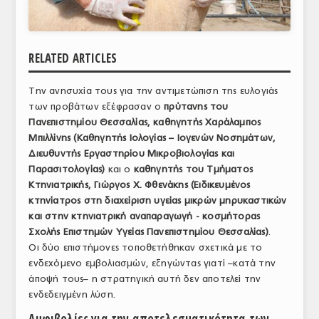
ΑΝΑΛΥΣΕΙΣ
ΕΜΠΟΡΙΚΟΣ ΚΑΤΑΛΟΓΟΣ
RELATED ARTICLES
ΠΑΡΑΓΩΓΗ & ΕΜΠΟΡΙΑ
Την ανησυχία τους για την αντιμετώπιση της ευλογιάς
ΣΦΑΓΕΙΑ
των προβάτων εξέφρασαν ο
πρύτανης του
Πανεπιστημίου Θεσσαλίας, καθηγητής Χαράλαμπος
ΠΡΩΤΕΣ ΥΛΕΣ
Μπιλλίνης (Καθηγητής Ιολογίας – Ιογενών Νοσημάτων,
Διευθυντής Εργαστηρίου Μικροβιολογίας και
ΕΞΟΠΛΙΣΜΟΣ
Παρασιτολογίας)
και ο
καθηγητής του Τμήματος
Κτηνιατρικής, Γιώργος Χ. Φθενάκης (Ειδικευμένος
ΥΠΗΡΕΣΙΕΣ
κτηνίατρος στη διαχείριση υγείας μικρών μηρυκαστικών
και στην κτηνιατρική αναπαραγωγή - κοσμήτορας
ΕΜΠΟΡΙΚΟΙ ΑΝΤΙΠΡΟΣΩΠΟΙ
Σχολής Επιστημών Υγείας Πανεπιστημίου Θεσσαλίας)
.
Οι δύο επιστήμονες τοποθετήθηκαν σχετικά με το
ΝΟΜΟΘΕΣΙΑ
ενδεχόμενο εμβολιασμών, εξηγώντας γιατί –κατά την
ΕΛΛΗΝΙΚΗ ΝΟΜΟΘΕΣΙΑ
άποψή τους– η στρατηγική αυτή δεν αποτελεί την
ενδεδειγμένη λύση.
ΕΥΡΩΠΑΪΚΗ ΝΟΜΟΘΕΣΙΑ
Αμφιβολίες για την αποτελεσματικότητα των