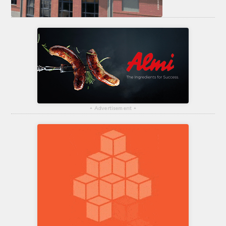
▴
Advertisement
▴