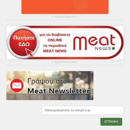
▴
Advertisement
▴
▴
Advertisement
▴