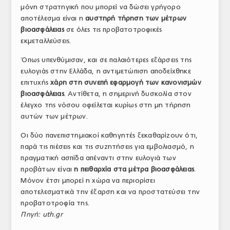
μόνη στρατηγική που μπορεί να δώσει γρήγορο
αποτέλεσμα είναι η
αυστηρή τήρηση των μέτρων
βιοασφάλειας
σε όλες τις προβατοτροφικές
εκμεταλλεύσεις.
Όπως υπενθύμισαν, και σε παλαιότερες εξάρσεις της
ευλογιάς στην Ελλάδα, η αντιμετώπιση αποδείχθηκε
επιτυχής
χάρη στη συνεπή εφαρμογή των κανονισμών
βιοασφάλειας
. Αντίθετα, η σημερινή δυσκολία στον
έλεγχο της νόσου οφείλεται κυρίως στη μη τήρηση
αυτών των μέτρων.
Οι δύο πανεπιστημιακοί καθηγητές ξεκαθαρίζουν ότι,
παρά τις πιέσεις και τις συζητήσεις για εμβολιασμό, η
πραγματική ασπίδα απέναντι στην ευλογιά των
προβάτων είναι
η πειθαρχία στα μέτρα βιοασφάλειας
.
Μόνον έτσι μπορεί η χώρα να περιορίσει
αποτελεσματικά την έξαρση και να προστατεύσει την
προβατοτροφία της.
Πηγή: uth.gr