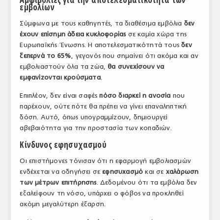
εμβολίων
ΤΟ ΠΕΡΙΟΔΙΚΟ
Σύμφωνα με τους καθηγητές, τα διαθέσιμα εμβόλια
δεν
Profile
έχουν επίσημη άδεια κυκλοφορίας
σε καμία χώρα της
Ευρωπαϊκής Ένωσης. Η αποτελεσματικότητά τους
δεν
ΑΡΧΕΙΟ ΤΕΥΧΩΝ
ξεπερνά το 65%
, γεγονός που σημαίνει ότι ακόμα και αν
εμβολιαστούν όλα τα ζώα,
θα συνεχίσουν να
ΣΥΝΕΔΡΙΟ ΚΡΕΑΤΟΣ
εμφανίζονται κρούσματα
.
Επιπλέον, δεν είναι σαφές
πόσο διαρκεί η ανοσία
που
παρέχουν, ούτε πότε θα πρέπει να γίνει επαναληπτική
δόση. Αυτό, όπως υπογραμμίζουν, δημιουργεί
αβεβαιότητα για την προστασία των κοπαδιών.
Κίνδυνος εφησυχασμού
Οι επιστήμονες τόνισαν ότι η εφαρμογή εμβολιασμών
ενδέχεται να οδηγήσει σε
εφησυχασμό
και σε
χαλάρωση
των μέτρων επιτήρησης
. Δεδομένου ότι τα εμβόλια δεν
εξαλείφουν τη νόσο, υπάρχει ο φόβος να προκληθεί
ακόμη μεγαλύτερη έξαρση.