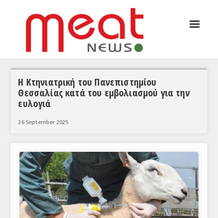
☰
ΑΡΘΡΟΓΡΑΦΙΑ
ΕΛΛΑΔΑ
ΕΙΔΗΣΕΙΣ
Η Κτηνιατρική του Πανεπιστημίου
Θεσσαλίας κατά του εμβολιασμού για την
ΣΥΝΕΝΤΕΥΞΕΙΣ
ευλογιά
ΘΕΜΑΤΑ
26 September 2025
ΑΝΑΛΥΣΕΙΣ
ΚΟΣΜΟΣ
ΕΙΔΗΣΕΙΣ
ΕΥΡΩΠΑΪΚΕΣ ΑΠΟΦΑΣΕΙΣ
ΘΕΜΑΤΑ