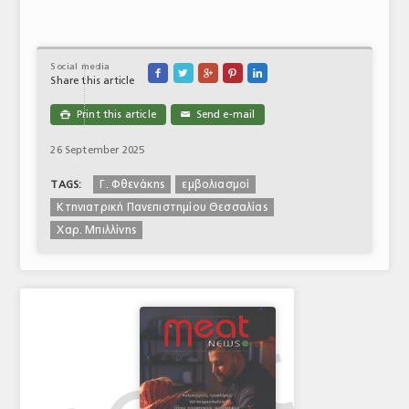
Social media





Share this article
Print this article
Send e-mail

✉
26 September 2025
Γ. Φθενάκης
εμβολιασμοί
TAGS:
Κτηνιατρική Πανεπιστημίου Θεσσαλίας
Χαρ. Μπιλλίνης