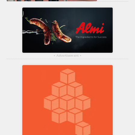
▴
Advertisement
▴