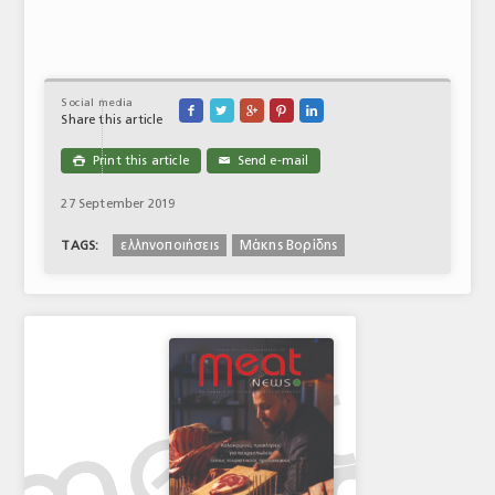
Social media





Share this article
Print this article
Send e-mail

✉
27 September 2019
ελληνοποιήσεις
Μάκης Βορίδης
TAGS: