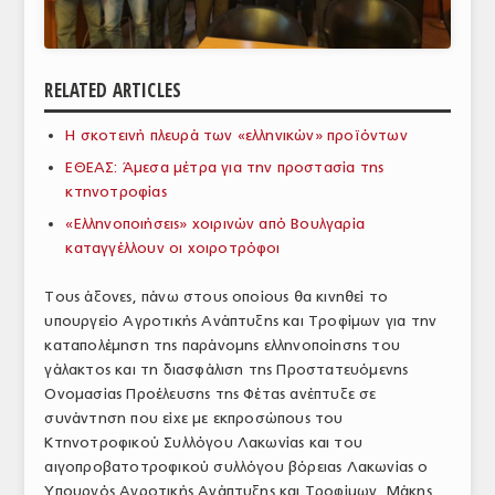
ΑΝΑΛΥΣΕΙΣ
ΕΜΠΟΡΙΚΟΣ ΚΑΤΑΛΟΓΟΣ
RELATED ARTICLES
ΠΑΡΑΓΩΓΗ & ΕΜΠΟΡΙΑ
Η σκοτεινή πλευρά των «ελληνικών» προϊόντων
ΣΦΑΓΕΙΑ
ΕΘΕΑΣ: Άμεσα μέτρα για την προστασία της
κτηνοτροφίας
ΠΡΩΤΕΣ ΥΛΕΣ
«Ελληνοποιήσεις» χοιρινών από Βουλγαρία
καταγγέλλουν οι χοιροτρόφοι
ΕΞΟΠΛΙΣΜΟΣ
Τους άξονες, πάνω στους οποίους θα κινηθεί το
ΥΠΗΡΕΣΙΕΣ
υπουργείο Αγροτικής Ανάπτυξης και Τροφίμων για την
ΕΜΠΟΡΙΚΟΙ ΑΝΤΙΠΡΟΣΩΠΟΙ
καταπολέμηση της παράνομης ελληνοποίησης του
γάλακτος και τη διασφάλιση της Προστατευόμενης
ΝΟΜΟΘΕΣΙΑ
Ονομασίας Προέλευσης της Φέτας ανέπτυξε σε
συνάντηση που είχε με εκπροσώπους του
ΕΛΛΗΝΙΚΗ ΝΟΜΟΘΕΣΙΑ
Κτηνοτροφικού Συλλόγου Λακωνίας και του
αιγοπροβατοτροφικού συλλόγου βόρειας Λακωνίας ο
ΕΥΡΩΠΑΪΚΗ ΝΟΜΟΘΕΣΙΑ
Υπουργός Αγροτικής Ανάπτυξης και Τροφίμων, Μάκης