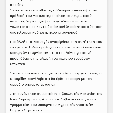
Βορίδης.
ΤΟ ΠΕΡΙΟΔΙΚΟ
Σε αυτή την κατεύθυνση, ο Υπουργός επανέλαβε την
Profile
πρόθεσή του για αυστηροποίηση του κυρωτικού
πλαισίου, δημιουργία βάσης γονιδιωμάτων του
ΑΡΧΕΙΟ ΤΕΥΧΩΝ
γάλακτος σε ορίζοντα διετίας καθώς επίσης και σύσταση
αποτελεσματικού ελεγκτικού μηχανισμού.
ΣΥΝΕΔΡΙΟ ΚΡΕΑΤΟΣ
Παράλληλα, ο Υπουργός αναφέρθηκε στη συζήτηση που
είχε με τον Γάλλο ομόλογό του στην άτυπη Συνάντηση
υπουργών Γεωργίας της Ε.Ε. στο Ελσίνκι, για κοινή
προσπάθεια στην αλλαγή του πλαισίου ενδείξεων
(ετικέτες).
Στο ζήτημα που ετέθη για το καθεστώς εργατών γης, ο
κ. Βορίδης επανέλαβε ότι θα έρθει σε επαφή με τον
αρμόδιο υπουργό Εργασίας.
Στη συνάντηση συμμετείχαν ο βουλευτής Λακωνίας της
Νέας Δημοκρατίας, Αθανάσιος Δαβάκης και ο γενικός
γραμματέας του υπουργείου Αγροτικής Ανάπτυξης,
Γιώργος Στρατάκος.