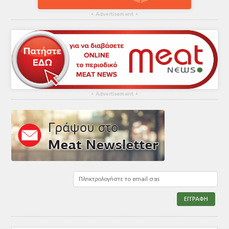
▴
Advertisement
▴
▴
Advertisement
▴