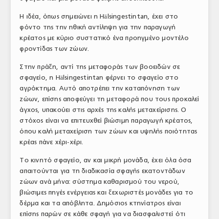
ΤΟ ΠΕΡΙΟΔΙΚΟ
Η ιδέα, όπως σημειώνει η Hälsingestintan, έχει στο
φόντο της την ηθική αντίληψη για την παραγωγή
Profile
κρέατος με κύριο συστατικό ένα προηγμένο μοντέλο
φροντίδας των ζώων.
ΑΡΧΕΙΟ ΤΕΥΧΩΝ
Στην πράξη, αντί της μεταφοράς των βοοειδών σε
ΣΥΝΕΔΡΙΟ ΚΡΕΑΤΟΣ
σφαγείο, η Hälsingestintan φέρνει το σφαγείο στο
αγρόκτημα. Αυτό αποτρέπει την καταπόνηση των
ζώων, επίσης αποφεύγει τη μεταφορά που τους προκαλεί
άγχος, υπακούει στις αρχές της καλής μεταχείρισης. Ο
στόχος είναι να επιτευχθεί βιώσιμη παραγωγή κρέατος,
όπου καλή μεταχείριση των ζώων και υψηλής ποιότητας
κρέας πάνε χέρι-χέρι.
Το κινητό σφαγείο, αν και μικρή μονάδα, έχει όλα όσα
απαιτούνται για τη διαδικασία σφαγής εκατοντάδων
ζώων ανά μήνα: σύστημα καθαρισμού του νερού,
βιώσιμες πηγές ενέργειας και ξεχωριστές μονάδες για το
δέρμα και τα απόβλητα. Δημόσιος κτηνίατρος είναι
επίσης παρών σε κάθε σφαγή για να διασφαλιστεί ότι