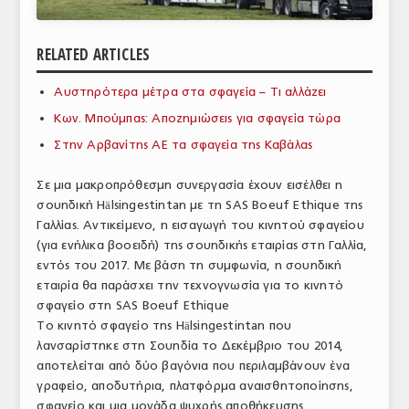
ΑΝΑΛΥΣΕΙΣ
RELATED ARTICLES
ΕΜΠΟΡΙΚΟΣ ΚΑΤΑΛΟΓΟΣ
Αυστηρότερα μέτρα στα σφαγεία – Τι αλλάζει
ΠΑΡΑΓΩΓΗ & ΕΜΠΟΡΙΑ
Κων. Μπούμπας: Αποζημιώσεις για σφαγεία τώρα
ΣΦΑΓΕΙΑ
Στην Αρβανίτης ΑΕ τα σφαγεία της Καβάλας
ΠΡΩΤΕΣ ΥΛΕΣ
Σε μια μακροπρόθεσμη συνεργασία έχουν εισέλθει η
σουηδική Hälsingestintan με τη SAS Boeuf Ethique της
ΕΞΟΠΛΙΣΜΟΣ
Γαλλίας. Αντικείμενο, η εισαγωγή του κινητού σφαγείου
(για ενήλικα βοοειδή) της σουηδικής εταιρίας στη Γαλλία,
ΥΠΗΡΕΣΙΕΣ
εντός του 2017. Με βάση τη συμφωνία, η σουηδική
ΕΜΠΟΡΙΚΟΙ ΑΝΤΙΠΡΟΣΩΠΟΙ
εταιρία θα παράσχει την τεχνογνωσία για το κινητό
σφαγείο στη SAS Boeuf Ethique
ΝΟΜΟΘΕΣΙΑ
Το κινητό σφαγείο της Hälsingestintan που
λανσαρίστηκε στη Σουηδία το Δεκέμβριο του 2014,
ΕΛΛΗΝΙΚΗ ΝΟΜΟΘΕΣΙΑ
αποτελείται από δύο βαγόνια που περιλαμβάνουν ένα
γραφείο, αποδυτήρια, πλατφόρμα αναισθητοποίησης,
ΕΥΡΩΠΑΪΚΗ ΝΟΜΟΘΕΣΙΑ
σφαγείο και μια μονάδα ψυχρής αποθήκευσης.