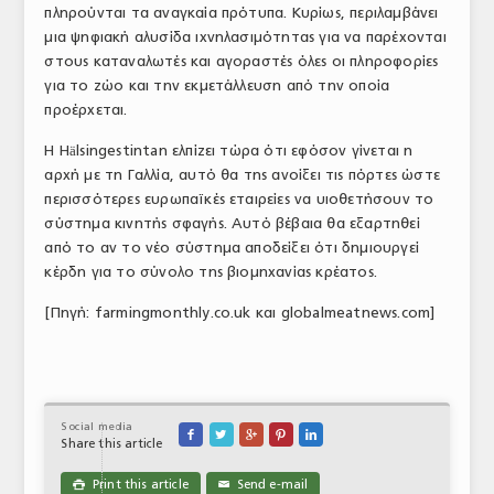
πληρούνται τα αναγκαία πρότυπα. Κυρίως, περιλαμβάνει
μια ψηφιακή αλυσίδα ιχνηλασιμότητας για να παρέχονται
στους καταναλωτές και αγοραστές όλες οι πληροφορίες
για το ζώο και την εκμετάλλευση από την οποία
προέρχεται.
Η Hälsingestintan ελπίζει τώρα ότι εφόσον γίνεται η
αρχή με τη Γαλλία, αυτό θα της ανοίξει τις πόρτες ώστε
περισσότερες ευρωπαϊκές εταιρείες να υιοθετήσουν το
σύστημα κινητής σφαγής. Αυτό βέβαια θα εξαρτηθεί
από το αν το νέο σύστημα αποδείξει ότι δημιουργεί
κέρδη για το σύνολο της βιομηχανίας κρέατος.
[Πηγή: farmingmonthly.co.uk και globalmeatnews.com]
Social media





Share this article
Print this article
Send e-mail

✉