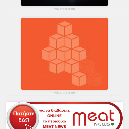
▴
Advertisement
▴
▴
Advertisement
▴