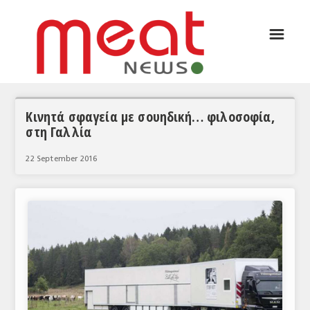
☰
ΑΡΘΡΟΓΡΑΦΙΑ
ΕΛΛΑΔΑ
ΕΙΔΗΣΕΙΣ
Κινητά σφαγεία με σουηδική… φιλοσοφία,
στη Γαλλία
ΣΥΝΕΝΤΕΥΞΕΙΣ
22 September 2016
ΘΕΜΑΤΑ
ΑΝΑΛΥΣΕΙΣ
ΚΟΣΜΟΣ
ΕΙΔΗΣΕΙΣ
ΕΥΡΩΠΑΪΚΕΣ ΑΠΟΦΑΣΕΙΣ
ΘΕΜΑΤΑ