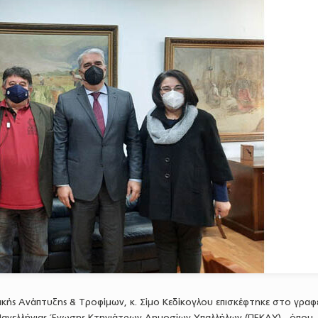
ής Ανάπτυξης & Τροφίμων, κ. Σίμο Κεδίκογλου επισκέφτηκε στο γραφ
Πανελλήνιας Ένωσης Κτηνιάτρων Δημοσίων Υπαλλήλων (ΠΕΚΔΥ), όπου