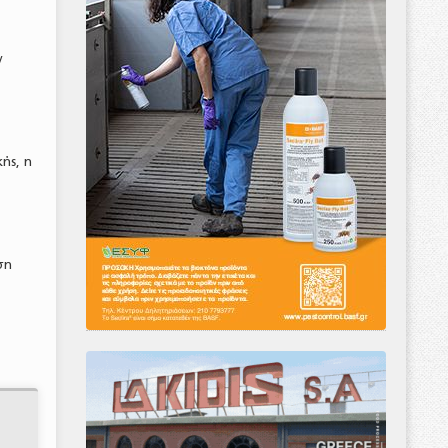
ν
ής, η
ση