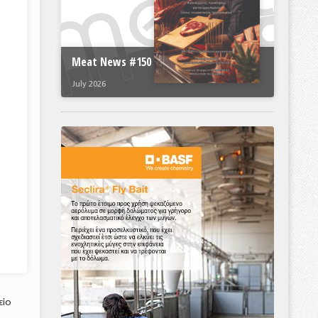
Meat News #150
July 2026
είο