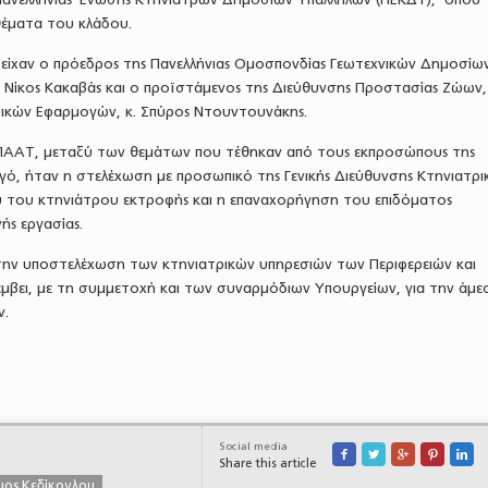
έματα του κλάδου.
ίχαν ο πρόεδρος της Πανελλήνιας Ομοσπονδίας Γεωτεχνικών Δημοσίω
. Νίκος Κακαβάς και ο προϊστάμενος της Διεύθυνσης Προστασίας Ζώων,
ικών Εφαρμογών, κ. Σπύρος Ντουντουνάκης.
ΠΑΑΤ, μεταξύ των θεμάτων που τέθηκαν από τους εκπροσώπους της
, ήταν η στελέχωση με προσωπικό της Γενικής Διεύθυνσης Κτηνιατρικ
 του κτηνιάτρου εκτροφής και η επαναχορήγηση του επιδόματος
νής εργασίας.
ην υποστελέχωση των κτηνιατρικών υπηρεσιών των Περιφερειών και
έμβει, με τη συμμετοχή και των συναρμόδιων Υπουργείων, για την άμε
ν.
Social media





Share this article
μος Κεδίκογλου