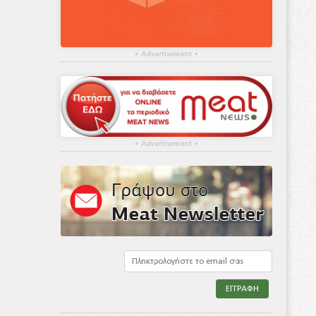
▴
Advertisement
▴
▴
Advertisement
▴