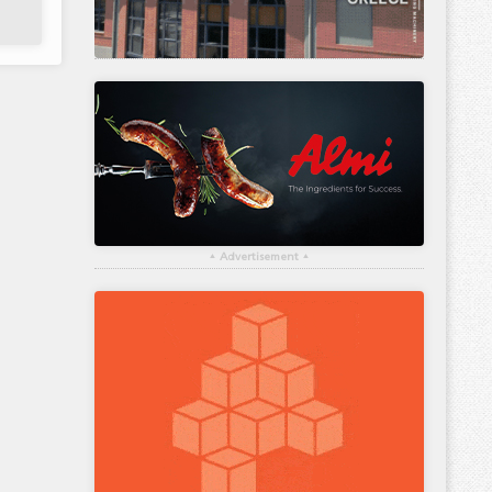
▴
Advertisement
▴