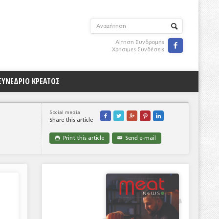
Αίτηση Συνδρομής

Χρήσιμες Συνδέσεις
ΣΥΝΕΔΡΙΟ ΚΡΕΑΤΟΣ
Social media





Share this article
Print this article
Send e-mail

✉