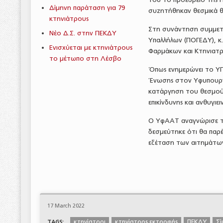
Δίμηνη παράταση για 79
συζητήθηκαν θεσμικά θ
κτηνιάτρους
Στη συνάντηση συμμετε
Νέο Δ.Σ. στην ΠΕΚΔΥ
Υπαλλήλων (ΠΟΓΕΔΥ), κ
Ενισχύεται με κτηνιάτρους
Φαρμάκων και Κτηνιατρ
το μέτωπο στη Λέσβο
Όπως ενημερώνει το Υ
Ένωσης στον Υφυπουργό
κατάργηση του θεσμού
επικίνδυνης και ανθυγιει
Ο ΥφΑΑΤ αναγνώρισε τ
δεσμεύτηκε ότι θα παρ
εξέταση των αιτημάτω
17 March 2022
κτηνίατροι
κτηνίατρος εκτροφής
ΠΕΚΔΥ
Σί
TAGS: