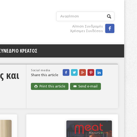
Αίτηση Συνδρομής

Χρήσιμες Συνδέσεις
ΣΥΝΕΔΡΙΟ ΚΡΕΑΤΟΣ
ς και
Social media





Share this article
Print this article
Send e-mail

✉