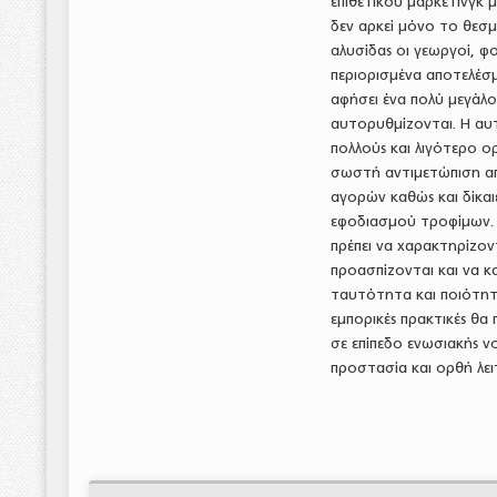
επιθετικού μάρκετινγκ
δεν αρκεί μόνο το θεσμ
αλυσίδας οι γεωργοί, φ
περιορισμένα αποτελέσμ
αφήσει ένα πολύ μεγάλο
αυτορυθμίζονται. Η αυτ
πολλούς και λιγότερο 
σωστή αντιμετώπιση απα
αγορών καθώς και δίκαι
εφοδιασμού τροφίμων. Μ
πρέπει να χαρακτηρίζον
προασπίζονται και να 
ταυτότητα και ποιότητα
εμπορικές πρακτικές θα
σε επίπεδο ενωσιακής ν
προστασία και ορθή λειτ