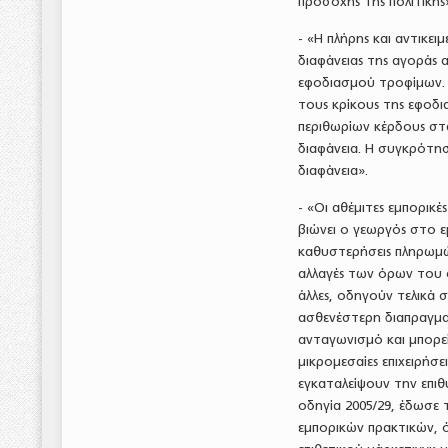
προσοχής της πολιτικής
- «Η πλήρης και αντικε
διαφάνειας της αγοράς 
εφοδιασμού τροφίμων. Η
τους κρίκους της εφοδι
περιθωρίων κέρδους στ
διαφάνεια. Η συγκρότησ
διαφάνεια».
- «Οι αθέμιτες εμπορικ
βιώνει ο γεωργός στο εμ
καθυστερήσεις πληρωμώ
αλλαγές των όρων του 
άλλες, οδηγούν τελικά σ
ασθενέστερη διαπραγματ
ανταγωνισμό και μπορεί
μικρομεσαίες επιχειρήσ
εγκαταλείψουν την επι
οδηγία 2005/29, έδωσε 
εμπορικών πρακτικών, 