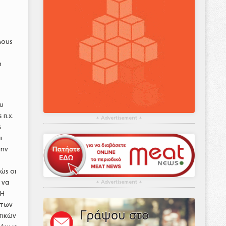
λους
η
ου
 π.χ.
▴
Advertisement
▴
ς
ι
την
ώς οι
 να
▴
Advertisement
▴
 Η
ιτων
τικών