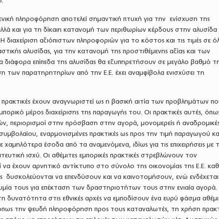
».
ιμενική πληροφόρηση αποτελεί σημαντική πτυχή για την ενίσχυση της
αλλά και για τη δίκαιη κατανομή των περιθωρίων κέρδους στην αλυσίδα
 διαχείριση αξιόπιστων πληροφοριών για το κόστος και τις τιμές σε ό
αστικής αλυσίδας, για την κατανομή της προστιθέμενης αξίας και των
α διάφορα επίπεδα της αλυσίδας θα εξυπηρετήσουν σε μεγάλο βαθμό τ
η των παρατηρητηρίων από την Ε.Ε. έχει αναμφίβολα ενισχύσει τη
ές πρακτικές έχουν αναγνωριστεί ως η βασική αιτία των προβλημάτων π
πορικό μέρος διαχείρισης της παραγωγής του. Οι πρακτικές αυτές, όπως
ν, περιορισμοί στην πρόσβαση στην αγορά, μονομερείς ή αναδρομικέ
συμβολαίου, εναρμονισμένες πρακτικές ως προς την τιμή παραγωγού κα
ε χαμηλότερα έσοδα από τα αναμενόμενα, ιδίως για τις επιχειρήσεις με 
ευτική ισχύ. Οι αθέμιτες εμπορικές πρακτικές στρεβλώνουν τον
 να έχουν αρνητικό αντίκτυπο στο σύνολο της οικονομίας της Ε.Ε. καθ
εις δυσκολεύονται να επενδύσουν και να καινοτομήσουν, ενώ ενδέχεται
θυμία τους για επέκταση των δραστηριοτήτων τους στην ενιαία αγορά.
τη δυνατότητα στις εθνικές αρχές να εμποδίσουν ένα ευρύ φάσμα αθέμ
όπως την ψευδή πληροφόρηση προς τους καταναλωτές, τη χρήση πρακ