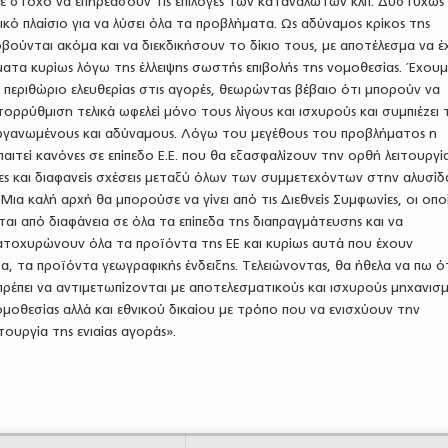
 με στόχο να επηρεάσουν τις επιλογές των καταναλωτών κλπ. Δυστυχώς
ικό πλαίσιο για να λύσει όλα τα προβλήματα. Ως αδύναμος κρίκος της
οβούνται ακόμα και να διεκδικήσουν το δίκιο τους, με αποτέλεσμα να 
ατα κυρίως λόγω της έλλειψης σωστής επιβολής της νομοθεσίας. Έχουμ
 περιθώριο ελευθερίας στις αγορές, θεωρώντας βέβαιο ότι μπορούν να
ορρύθμιση τελικά ωφελεί μόνο τους λίγους και ισχυρούς και συμπιέζει 
οργανωμένους και αδύναμους. Λόγω του μεγέθους του προβλήματος η
ιτεί κανόνες σε επίπεδο Ε.Ε. που θα εξασφαλίζουν την ορθή λειτουργί
ες και διαφανείς σχέσεις μεταξύ όλων των συμμετεχόντων στην αλυσίδ
ια καλή αρχή θα μπορούσε να γίνει από τις Διεθνείς Συμφωνίες, οι οπο
ται από διαφάνεια σε όλα τα επίπεδα της διαπραγμάτευσης και να
κατοχυρώνουν όλα τα προϊόντα της ΕΕ και κυρίως αυτά που έχουν
, τα προϊόντα γεωγραφικής ένδειξης. Τελειώνοντας, θα ήθελα να πω ότ
 πρέπει να αντιμετωπίζονται με αποτελεσματικούς και ισχυρούς μηχανισ
ομοθεσίας αλλά και εθνικού δικαίου με τρόπο που να ενισχύουν την
ουργία της ενιαίας αγοράς».