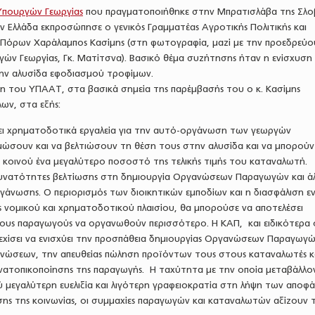
Υπουργών Γεωργίας
που πραγματοποιήθηκε στην Μπρατισλάβα της Σλο
ην Ελλάδα εκπροσώπησε ο γενικός Γραμματέας Αγροτικής Πολιτικής και
ν Πόρων Χαράλαμπος Κασίμης (στη φωτογραφία, μαζί με την προεδρεύ
ών Γεωργίας, Γκ. Ματίτσνα). Βασικό θέμα συζήτησης ήταν η ενίσχυση
ην αλυσίδα εφοδιασμού τροφίμων.
 του ΥΠΑΑΤ, στα βασικά σημεία της παρέμβασής του ο κ. Κασίμης
ων, στα εξής:
ει χρηματοδοτικά εργαλεία για την αυτό-οργάνωση των γεωργών
μώσουν και να βελτιώσουν τη θέση τους στην αλυσίδα και να μπορούν
 κοινού ένα μεγαλύτερο ποσοστό της τελικής τιμής του καταναλωτή.
δυνατότητες βελτίωσης στη δημιουργία Οργανώσεων Παραγωγών και ά
άνωσης. Ο περιορισμός των διοικητικών εμποδίων και η διασφάλιση ε
 νομικού και χρηματοδοτικού πλαισίου, θα μπορούσε να αποτελέσει
τους παραγωγούς να οργανωθούν περισσότερο. Η ΚΑΠ, και ειδικότερα 
νεχίσει να ενισχύει την προσπάθεια δημιουργίας Οργανώσεων Παραγωγώ
ανώσεων, την απευθείας πώληση προϊόντων τους στους καταναλωτές 
ανατοπικοποίησης της παραγωγής. Η ταχύτητα με την οποία μεταβάλλο
ολύ μεγαλύτερη ευελιξία και λιγότερη γραφειοκρατία στη λήψη των αποφ
ης της κοινωνίας, οι συμμαχίες παραγωγών και καταναλωτών αξίζουν 