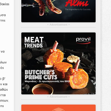
βακίας
ουσα
 της
▴
Advertisement
▴
 να
λλων
νός
ο β’
ν και
καθώς
νται
▴
Advertisement
▴
άσεων.
της