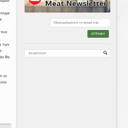
 όμως
έχουμε
ε
τους
α των
α
ίες θα
ι οι
μούς