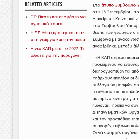
RELATED ARTICLES
Στο
άτυπο Συμβούλιο 
στις 13 Σεπτεμβρίου, τ
Ε.Ε: Πιέσεις και αποφάσεις για
Διαχείρισης Κοινοτικώ
αγροτικό τομέα
του Συμβουλίου Υπουργ
θέσης των γεωργών στ
Η Ε.Ε. θέτει προτεραιότητες
Σύμφωνα με ανακοίνωση
στη γεωργία και στην αλιεία
αναφέρθηκε, μεταξύ άλλ
Η νέα ΚΑΠ μετά το 2027: Τι
αλλάζει για την παραγωγή
- «Η ΚΑΠ σήμερα παρέχ
προκειμένου να ενδυνα
διαπραγματεύονται από
Υπάρχουν επιπλέον οι 
συλλογικών μορφών οργ
σταθερού και ασφαλούς
αυξημένο κίνητρο για 
πυλώνας, πρέπει να συ
Διεπαγγελματικών Οργ
και την προσπάθεια επ
οι αγορές, επιβάλλει π
Οι νέες μορφές οργάνωσ