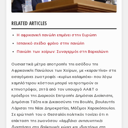
ΑΝΑΛΥΣΕΙΣ
ΕΜΠΟΡΙΚΟΣ ΚΑΤΑΛΟΓΟΣ
RELATED ARTICLES
ΠΑΡΑΓΩΓΗ & ΕΜΠΟΡΙΑ
Η αφρικανική πανώλη επιμένει στην Ευρώπη
ΣΦΑΓΕΙΑ
Ισπανικό σχέδιο φρένο στην πανώλη
Πανώλη των χοίρων: Συναγερμός στη Βαρκελώνη
ΠΡΩΤΕΣ ΥΛΕΣ
Ουσιαστικά μέτρα αποτροπής της εισόδου της
ΕΞΟΠΛΙΣΜΟΣ
Αφρικανικής Πανώλους των Χοίρων, με «καραντίνα» στις
εισαγόμενες ζωοτροφές –κυρίως καλαμπόκι– που λόγω
ΥΠΗΡΕΣΙΕΣ
χαμηλότερου κόστους μπορεί να προτιμούν οι
ΕΜΠΟΡΙΚΟΙ ΑΝΤΙΠΡΟΣΩΠΟΙ
κτηνοτρόφοι, ζητά από τον υπουργό ΑΑ&Τ ο
πρόεδρος της Διαρκούς Επιτροπής Δημόσιας Διοίκησης,
ΝΟΜΟΘΕΣΙΑ
Δημόσιας Τάξης και Δικαιοσύνης της Βουλής, βουλευτής
Λάρισας της Νέας Δημοκρατίας, Μάξιμος Χαρακόπουλος.
ΕΛΛΗΝΙΚΗ ΝΟΜΟΘΕΣΙΑ
Σε ερώτησή του ο Θεσσαλός πολιτικός τονίζει ότι η
επέκταση της ζωονόσου
«λαμβάνει ανησυχητικές
ΕΥΡΩΠΑΪΚΗ ΝΟΜΟΘΕΣΙΑ
διαστάσεις στις βαλκανικές χώρες και ιδιαιτέρως στη