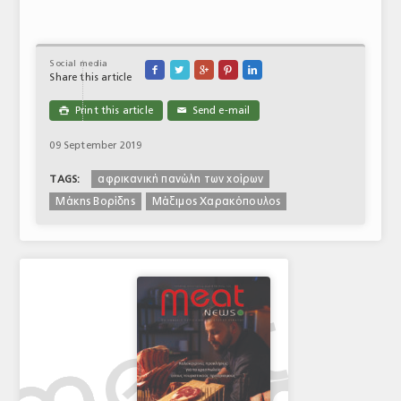
Social media





Share this article
Print this article
Send e-mail

✉
09 September 2019
αφρικανική πανώλη των χοίρων
TAGS:
Μάκης Βορίδης
Μάξιμος Χαρακόπουλος