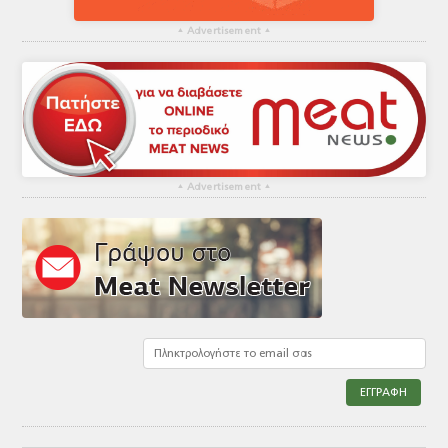
▴
Advertisement
▴
▴
Advertisement
▴