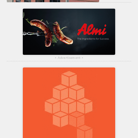
▴
Advertisement
▴