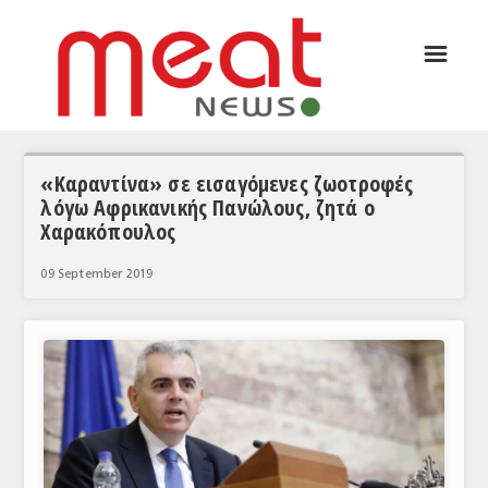
☰
ΑΡΘΡΟΓΡΑΦΙΑ
ΕΛΛΑΔΑ
ΕΙΔΗΣΕΙΣ
«Καραντίνα» σε εισαγόμενες ζωοτροφές
λόγω Αφρικανικής Πανώλους, ζητά ο
ΣΥΝΕΝΤΕΥΞΕΙΣ
Χαρακόπουλος
ΘΕΜΑΤΑ
09 September 2019
ΑΝΑΛΥΣΕΙΣ
ΚΟΣΜΟΣ
ΕΙΔΗΣΕΙΣ
ΕΥΡΩΠΑΪΚΕΣ ΑΠΟΦΑΣΕΙΣ
ΘΕΜΑΤΑ