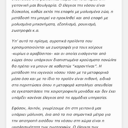
γειτονική μας Βουλγαρία. Ο έλεγχος της νόσου είναι
ΤΟ ΠΕΡΙΟΔΙΚΟ
δύσκολος, καθώς εκτός της επαφής με μολυσμένα ζώα, η
Profile
μετάδοσή της μπορεί να προκληθεί και από επαφή με
μολυσμένα μηχανήματα, εξοπλισμό, ρουχισμό,
ΑΡΧΕΙΟ ΤΕΥΧΩΝ
ζωοτροφές κ.α.
ΣΥΝΕΔΡΙΟ ΚΡΕΑΤΟΣ
Υπ’ αυτό το πρίσμα, αγροτικά προϊόντα που
χρησιμοποιούνται ως ζωοτροφές για τους χοίρους
-κυρίως ο αραβόσιτος– και οι οποίες εισάγονται από
χώρες όπου υπάρχουν διαπιστωμένα κρούσματα πανώλης
θα πρέπει να μπουν σε καθεστώς “καραντίνας”. Η
μετάδοση της ιογενούς νόσου τόσο με τα μεταφορικά
μέσα όσο και με το ίδιο το προϊόν είναι πιθανή, ειδικά
στις περιπτώσεις όπου η μεταφορά καταλήγει απευθείας
σε εγκαταστάσεις της χοιροτροφικής μονάδας και δεν έχει
υπάρξει κανένας έλεγχος από τις αρμόδιες υπηρεσίες.
Εφόσον, λοιπόν, γνωρίζουμε ότι στη γειτονιά μας
υπάρχει μόλυνση, ένα από τα πιο σημαντικά μέτρα για
την αποτροπή εισόδου της νόσου στη χώρα είναι η
ιχνηλασιμότητα των ζωοτροφών. Ο έλεγχος των