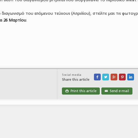
ο διαγωνισμό του επόμενου τεύχους (Απριλίου), στείλτε μας τις φωτογρ
τις 26 Μαρτίου
.
Social media





Share this article
Print this article
Send e-mail

✉