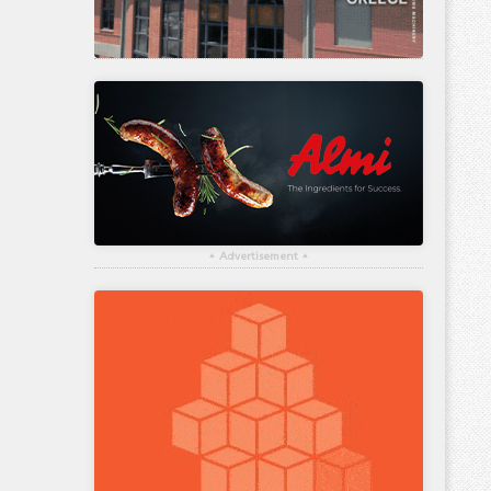
▴
Advertisement
▴