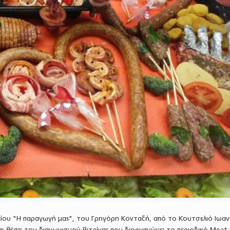
είου "Η παραγωγή μας", του Γρηγόρη Κονταξή, από το Κουτσελιό Ιωαν
η θέση του διαγωνισμού βιτρίνας που διοργανώνει το περιοδικό Meat