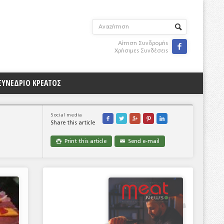
Αίτηση Συνδρομής

Χρήσιμες Συνδέσεις
ΣΥΝΕΔΡΙΟ ΚΡΕΑΤΟΣ
Social media





Share this article
Print this article
Send e-mail

✉