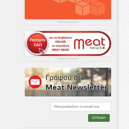
▴
Advertisement
▴
▴
Advertisement
▴