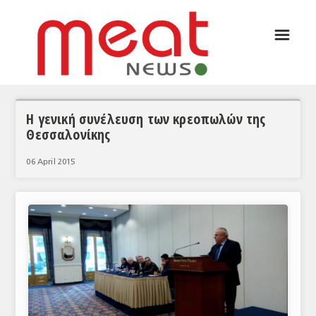
☰
ΑΡΘΡΟΓΡΑΦΙΑ
ΕΛΛΑΔΑ
ΕΙΔΗΣΕΙΣ
Η γενική συνέλευση των κρεοπωλών της
Θεσσαλονίκης
ΣΥΝΕΝΤΕΥΞΕΙΣ
06 April 2015
ΘΕΜΑΤΑ
ΑΝΑΛΥΣΕΙΣ
ΚΟΣΜΟΣ
ΕΙΔΗΣΕΙΣ
ΕΥΡΩΠΑΪΚΕΣ ΑΠΟΦΑΣΕΙΣ
ΘΕΜΑΤΑ