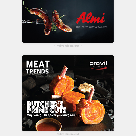
▴
Advertisement
▴
▴
Advertisement
▴