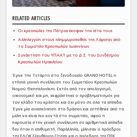
ΑΝΑΛΥΣΕΙΣ
RELATED ARTICLES
ΕΜΠΟΡΙΚΟΣ ΚΑΤΑΛΟΓΟΣ
Οι κρεοπώλες της Πάτρας έκοψαν την πίτα τους
ΠΑΡΑΓΩΓΗ & ΕΜΠΟΡΙΑ
Αλληλεγγύη στους πλημμυροπαθείς της Λάρισας από
ΣΦΑΓΕΙΑ
το Σωματείο Κρεοπωλών Ιωαννίνων
Συνάντηση του ΥΠΑΑΤ με το Δ.Σ. του Συνδέσμου
ΠΡΩΤΕΣ ΥΛΕΣ
Κρεοπωλών Ηρακλείου
ΕΞΟΠΛΙΣΜΟΣ
Έγινε την Τετάρτη στο ξενοδοχείο GRAND HOTEL η
ετήσια γενική συνέλευση του Σωματείου Κρεοπωλών
ΥΠΗΡΕΣΙΕΣ
Νομού Θεσσαλονίκης. Εκτός από τον απολογισμό,
ΕΜΠΟΡΙΚΟΙ ΑΝΤΙΠΡΟΣΩΠΟΙ
οικονομικό και μη, εκφράστηκε ο προβληματισμός για
τον κλάδο του κρέατος και όχι μόνο σε όλα τα επίπεδα.
ΝΟΜΟΘΕΣΙΑ
Έγινε μία ανασκόπηση στις δράσεις και ζητήθηκε από τα
μέλη να είναι πιο κοντά στο σωματείο, αφού η
ΕΛΛΗΝΙΚΗ ΝΟΜΟΘΕΣΙΑ
παρουσία στην γενική συνέλευση σε αριθμητικά επίπεδα
δεν ήταν η επιθυμητή. Παράλληλα, μίλησαν ο πρόεδρος
ΕΥΡΩΠΑΪΚΗ ΝΟΜΟΘΕΣΙΑ
της ΕΔΟΚ Ελευθέριος Γίτσας και ο πρόεδρος της ΠΕΚ