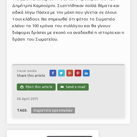
Δημήτρης Καμπούρης. Συζητήθηκαν πολλά θέματα και
ΤΟ ΠΕΡΙΟΔΙΚΟ
ειδικά λόγω Πάσχα με την μάχη που γίνεται σε όλους
Profile
τους κλάδους. Να σημειωθεί ότι φέτος το Σωματείο
κλείνει τα 100 χρόνια του συλλόγου και θα γίνουν
ΑΡΧΕΙΟ ΤΕΥΧΩΝ
διάφορες δράσεις με σκοπό να αναδειχθεί η ιστορία και η
δράση του Σωματείου.
ΣΥΝΕΔΡΙΟ ΚΡΕΑΤΟΣ
Social media





Share this article
Print this article
Send e-mail

✉
06 April 2015
σωματεία κρεοπωλών
TAGS: