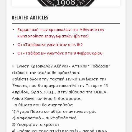
ΑΝΑΛΥΣΕΙΣ
RELATED ARTICLES
ΕΜΠΟΡΙΚΟΣ ΚΑΤΑΛΟΓΟΣ
Συμμετοχή των κρεοπωλών της Αθήνας στην
ΠΑΡΑΓΩΓΗ & ΕΜΠΟΡΙΑ
κινητοποίηση επαγγελματιών (βίντεο)
ΣΦΑΓΕΙΑ
Οι «Ταξιάρχες» γλέντησαν στις 8/2
Οι «Ταξιάρχες» γλεντάνε στις 8 Φεβρουαρίου
ΠΡΩΤΕΣ ΥΛΕΣ
Η Ένωση Κρεοπωλών Αθήνας - Αττικής "Ταξιάρχες"
ΕΞΟΠΛΙΣΜΟΣ
εξέδωσε την ακόλουθη πρόσκληση:
Καλείστε όλοι στην τακτική Γενική Συνέλευση της
ΥΠΗΡΕΣΙΕΣ
Ένωσης, που θα πραγματοποιηθεί την Τετάρτη 13
ΕΜΠΟΡΙΚΟΙ ΑΝΤΙΠΡΟΣΩΠΟΙ
Απριλίου, ώρα 5.30 μ.μ., στην αίθουσα της ΟΕΒΕΑ,
Αγίου Κωνσταντίνου 6, 6ος όροφος.
ΝΟΜΟΘΕΣΙΑ
Τα θέματα που θα συζητηθούν:
1) Αγορά Πάσχα και αθέμιτος ανταγωνισμός
ΕΛΛΗΝΙΚΗ ΝΟΜΟΘΕΣΙΑ
2) Ασφαλιστικό – συνταξιοδοτικό
3) Υποπροϊόντα κρέατος
ΕΥΡΩΠΑΪΚΗ ΝΟΜΟΘΕΣΙΑ
4) Ωράριο και τουριστικές περιοχές – αγορά ΟΚΑΑ