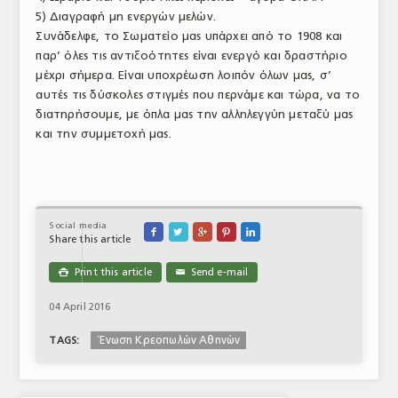
5) Διαγραφή μη ενεργών μελών.
ΤΟ ΠΕΡΙΟΔΙΚΟ
Συνάδελφε, το Σωματείο μας υπάρχει από το 1908 και
Profile
παρ’ όλες τις αντιξοότητες είναι ενεργό και δραστήριο
μέχρι σήμερα. Είναι υποχρέωση λοιπόν όλων μας, σ’
ΑΡΧΕΙΟ ΤΕΥΧΩΝ
αυτές τις δύσκολες στιγμές που περνάμε και τώρα, να το
διατηρήσουμε, με όπλα μας την αλληλεγγύη μεταξύ μας
ΣΥΝΕΔΡΙΟ ΚΡΕΑΤΟΣ
και την συμμετοχή μας.
Social media





Share this article
Print this article
Send e-mail

✉
04 April 2016
Ένωση Κρεοπωλών Αθηνών
TAGS: