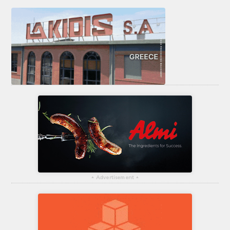
▴
Advertisement
▴