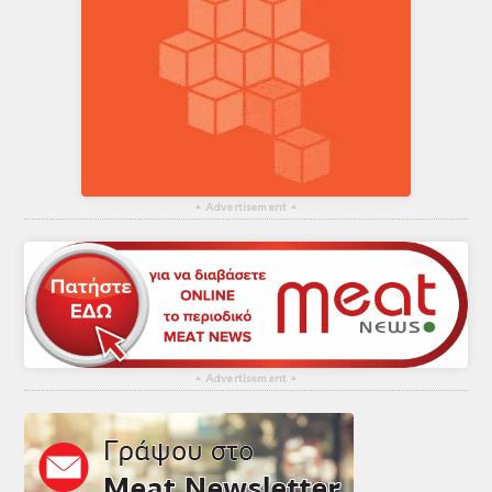
▴
Advertisement
▴
▴
Advertisement
▴