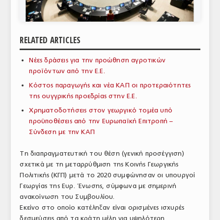
ΑΝΑΛΥΣΕΙΣ
ΕΜΠΟΡΙΚΟΣ ΚΑΤΑΛΟΓΟΣ
RELATED ARTICLES
ΠΑΡΑΓΩΓΗ & ΕΜΠΟΡΙΑ
Νέες δράσεις για την προώθηση αγροτικών
προϊόντων από την Ε.Ε.
ΣΦΑΓΕΙΑ
Κόστος παραγωγής και νέα ΚΑΠ οι προτεραιότητες
ΠΡΩΤΕΣ ΥΛΕΣ
της ουγγρικής προεδρίας στην Ε.Ε.
Χρηματοδοτήσεις στον γεωργικό τομέα υπό
ΕΞΟΠΛΙΣΜΟΣ
προϋποθέσεις από την Ευρωπαϊκή Επιτροπή –
Σύνδεση με την ΚΑΠ
ΥΠΗΡΕΣΙΕΣ
ΕΜΠΟΡΙΚΟΙ ΑΝΤΙΠΡΟΣΩΠΟΙ
Τη διαπραγματευτική του θέση (γενική προσέγγιση)
σχετικά με τη μεταρρύθμιση της Κοινής Γεωργικής
ΝΟΜΟΘΕΣΙΑ
Πολιτικής (ΚΓΠ) μετά το 2020 συμφώνησαν οι υπουργοί
Γεωργίας της Ευρ. Ένωσης, σύμφωνα με σημερινή
ΕΛΛΗΝΙΚΗ ΝΟΜΟΘΕΣΙΑ
ανακοίνωση του Συμβουλίου.
Εκείνο στο οποίο κατέληξαν είναι ορισμένες ισχυρές
ΕΥΡΩΠΑΪΚΗ ΝΟΜΟΘΕΣΙΑ
δεσμεύσεις από τα κράτη μέλη για υψηλότερη