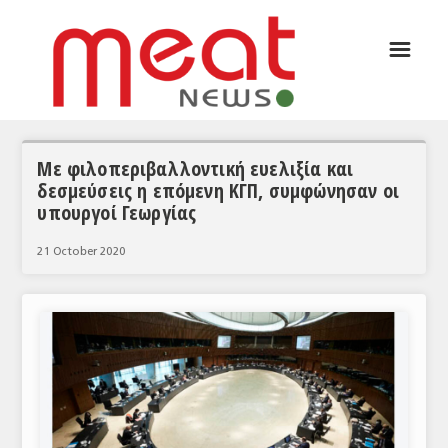
☰
ΑΡΘΡΟΓΡΑΦΙΑ
ΕΛΛΑΔΑ
ΕΙΔΗΣΕΙΣ
Με φιλοπεριβαλλοντική ευελιξία και
δεσμεύσεις η επόμενη ΚΓΠ, συμφώνησαν οι
ΣΥΝΕΝΤΕΥΞΕΙΣ
υπουργοί Γεωργίας
ΘΕΜΑΤΑ
21 October 2020
ΑΝΑΛΥΣΕΙΣ
ΚΟΣΜΟΣ
ΕΙΔΗΣΕΙΣ
ΕΥΡΩΠΑΪΚΕΣ ΑΠΟΦΑΣΕΙΣ
ΘΕΜΑΤΑ