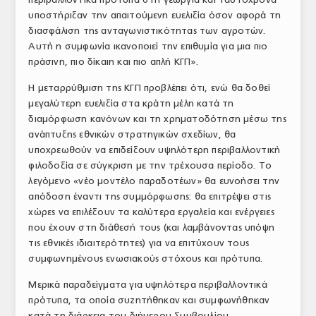
υποστήριξαν την απαιτούμενη ευελιξία όσον αφορά τη
διασφάλιση της ανταγωνιστικότητας των αγροτών.
Αυτή η συμφωνία ικανοποιεί την επιθυμία για μια πιο
πράσινη, πιο δίκαιη και πιο απλή ΚΓΠ».
Η μεταρρύθμιση της ΚΓΠ προβλέπει ότι, ενώ θα δοθεί
μεγαλύτερη ευελιξία στα κράτη μέλη κατά τη
διαμόρφωση κανόνων και τη χρηματοδότηση μέσω της
ανάπτυξης εθνικών στρατηγικών σχεδίων, θα
υποχρεωθούν να επιδείξουν υψηλότερη περιβαλλοντική
φιλοδοξία σε σύγκριση με την τρέχουσα περίοδο. Το
λεγόμενο «νέο μοντέλο παραδοτέων» θα ευνοήσει την
απόδοση έναντι της συμμόρφωσης: θα επιτρέψει στις
χώρες να επιλέξουν τα καλύτερα εργαλεία και ενέργειες
που έχουν στη διάθεσή τους (και λαμβάνοντας υπόψη
τις εθνικές ιδιαιτερότητες) για να επιτύχουν τους
συμφωνημένους ενωσιακούς στόχους και πρότυπα.
Μερικά παραδείγματα για υψηλότερα περιβαλλοντικά
πρότυπα, τα οποία συζητήθηκαν και συμφωνήθηκαν
κατά τη διάρκεια του διήμερου Συμβουλίου,