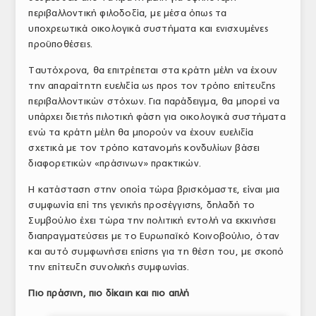
περιβαλλοντική φιλοδοξία, με μέσα όπως τα
ΤΟ ΠΕΡΙΟΔΙΚΟ
υποχρεωτικά οικολογικά συστήματα και ενισχυμένες
Profile
προϋποθέσεις.
Ταυτόχρονα, θα επιτρέπεται στα κράτη μέλη να έχουν
ΑΡΧΕΙΟ ΤΕΥΧΩΝ
την απαραίτητη ευελιξία ως προς τον τρόπο επίτευξης
ΣΥΝΕΔΡΙΟ ΚΡΕΑΤΟΣ
περιβαλλοντικών στόχων. Για παράδειγμα, θα μπορεί να
υπάρχει διετής πιλοτική φάση για οικολογικά συστήματα
ενώ τα κράτη μέλη θα μπορούν να έχουν ευελιξία
σχετικά με τον τρόπο κατανομής κονδυλίων βάσει
διαφορετικών «πράσινων» πρακτικών.
Η κατάσταση στην οποία τώρα βρισκόμαστε, είναι μια
συμφωνία επί της γενικής προσέγγισης, δηλαδή το
Συμβούλιο έχει τώρα την πολιτική εντολή να εκκινήσει
διαπραγματεύσεις με το Ευρωπαϊκό Κοινοβούλιο, όταν
και αυτό συμφωνήσει επίσης για τη θέση του, με σκοπό
την επίτευξη συνολικής συμφωνίας.
Πιο πράσινη, πιο δίκαιη και πιο απλή