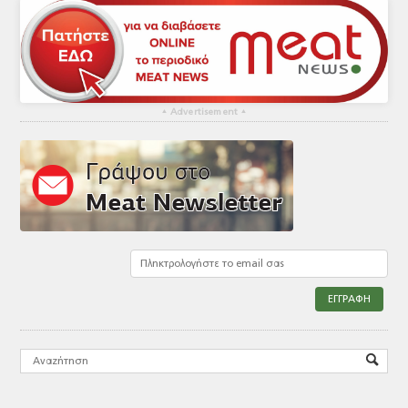
▴
Advertisement
▴