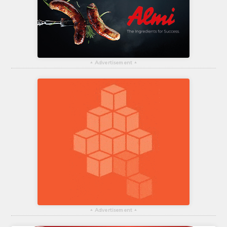
▴
Advertisement
▴
▴
Advertisement
▴