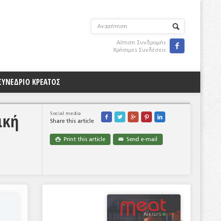
Αίτηση Συνδρομής

Χρήσιμες Συνδέσεις
ΣΥΝΕΔΡΙΟ ΚΡΕΑΤΟΣ
ική
Social media





Share this article
Print this article
Send e-mail

✉