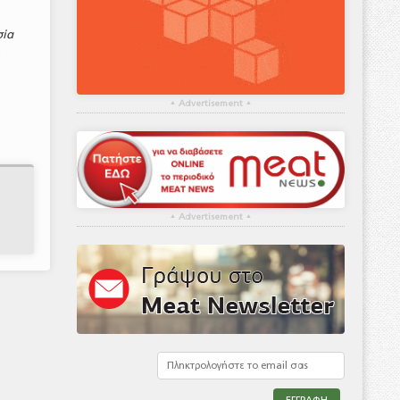
σία
ι
▴
Advertisement
▴
▴
Advertisement
▴