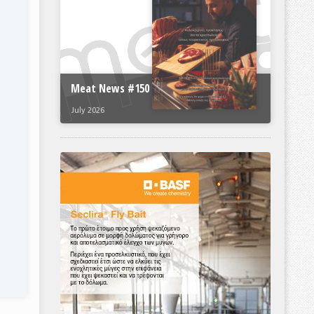
Meat News #150
July 2026