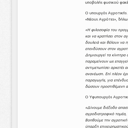
υποβολής φυσικού φακέ
Ο υπουργός Αγροτικής 
«Νέους Αγρότες», δήλω
«Η φιλοσοφία του προγρ
και να κρατήσει στον α
δουλειά και θέλουν να 
επενδύσουν στον αγροτι
Δημιουργεί τα κίνητρα 
παραμείνουν ως επαγγελμ
αντιμετωπίσει αρκετές 
ανανέωση. Επί πλέον έρ
παραγωγής, για επένδυσ
δώσουν προστιθέμενη α
Ο Υφυπουργός Αγροτική
«Δίνουμε διέξοδο απασχ
αγροδιατροφικό τομέα,
Βοηθούμε την αγροτική 
ύπαρξη επιχειρηματικού