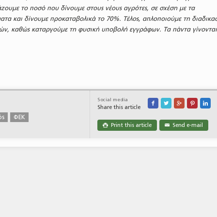
άζουμε το ποσό που δίνουμε στους νέους αγρότες, σε σχέση με τα
α και δίνουμε προκαταβολικά το 70%. Τέλος, απλοποιούμε τη διαδικα
ών, καθώς καταργούμε τη φυσική υποβολή εγγράφων. Τα πάντα γίνοντα
Social media





Share this article
ός
ΦΕΚ
Print this article
Send e-mail

✉