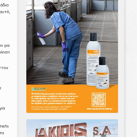
τάδιο
 αυτή,
ς για
οίηση
στον
ε
για
τικής
ης