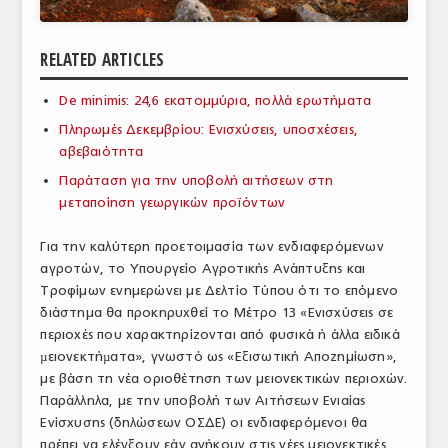
ΑΝΑΛΥΣΕΙΣ
RELATED ARTICLES
ΕΜΠΟΡΙΚΟΣ ΚΑΤΑΛΟΓΟΣ
De minimis: 24,6 εκατομμύρια, πολλά ερωτήματα
ΠΑΡΑΓΩΓΗ & ΕΜΠΟΡΙΑ
Πληρωμές Δεκεμβρίου: Ενισχύσεις, υποσχέσεις,
ΣΦΑΓΕΙΑ
αβεβαιότητα
Παράταση για την υποβολή αιτήσεων στη
ΠΡΩΤΕΣ ΥΛΕΣ
μεταποίηση γεωργικών προϊόντων
ΕΞΟΠΛΙΣΜΟΣ
Για την καλύτερη προετοιμασία των ενδιαφερόμενων
αγροτών, το Υπουργείο Αγροτικής Ανάπτυξης και
ΥΠΗΡΕΣΙΕΣ
Τροφίμων ενημερώνει με Δελτίο Τύπου ότι το επόμενο
ΕΜΠΟΡΙΚΟΙ ΑΝΤΙΠΡΟΣΩΠΟΙ
διάστημα θα προκηρυχθεί το Μέτρο 13 «Ενισχύσεις σε
περιοχές που χαρακτηρίζονται από φυσικά ή άλλα ειδικά
ΝΟΜΟΘΕΣΙΑ
µειονεκτήµατα», γνωστό ως «Εξισωτική Αποζημίωση»,
με βάση τη νέα οριοθέτηση των μειονεκτικών περιοχών.
ΕΛΛΗΝΙΚΗ ΝΟΜΟΘΕΣΙΑ
Παράλληλα, με την υποβολή των Αιτήσεων Ενιαίας
Ενίσχυσης (δηλώσεων ΟΣΔΕ) οι ενδιαφερόμενοι θα
ΕΥΡΩΠΑΪΚΗ ΝΟΜΟΘΕΣΙΑ
πρέπει να ελέγξουν εάν ανήκουν στις νέες μειονεκτικές