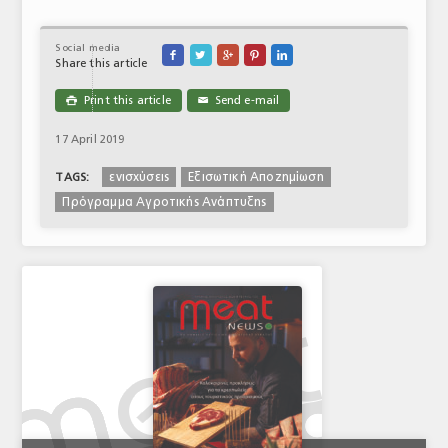
Social media





Share this article
Print this article
Send e-mail

✉
17 April 2019
ενισχύσεις
Εξισωτική Αποζημίωση
TAGS:
Πρόγραμμα Αγροτικής Ανάπτυξης