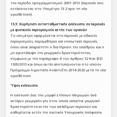
την περίοδο προγραµµατισµού 2007-2013 (περιοχές που
εντάσσονταν στο Υποµέτρο 13.2 πριν τη νέα
οριοθέτηση).
13.3: Χορήγηση αντισταθµιστικής ενίσχυσης σε περιοχές
µε φυσικούς περιορισµούς εκτός των ορεινών
Το υποµέτρο εφαρµόζεται στις περιοχές µε ειδικούς
περιορισµούς, παραµεθόριες και νησιωτικές περιοχές,
όπου είναι απαραίτητη η διατήρηση της υπαίθρου και η
µη εγκατάλειψη της γεωργικής δραστηριότητας,
σύµφωνα µε την παράγραφο 4 του άρθρου 32 Καν (ΕΕ)
1305/2013 και όπως αυτές αποτυπώνονται στο ισχύον
Πρόγραµµα Αγροτικής Ανάπτυξης 2014-2020 µετά τη νέα
οριοθέτηση.
Ύψος ενίσχυσης
Η ενίσχυση έχει την µορφή ετήσιων πληρωµών ανά
εκτάριο γεωργικής γης στην οποία ασκείται γεωργική
δραστηριότητα εντός των επιλέξιμων περιοχών και
καθορίζεται εντός της σχετικής Υπουργικής Απόφασης