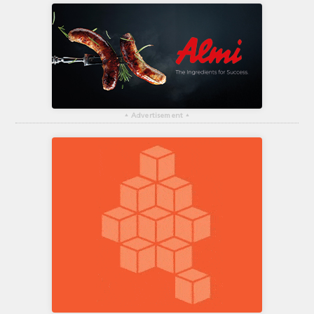
▴
Advertisement
▴