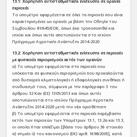
13.1: Χορήγηση αντισταθµιστικής ενίσχυσης σε ορεινές
περιοχές
Το υποµέτρο εφαρµόζεται σε όλες τις περιοχές που είναι
χαρακτηρισµένες ως ορεινές µε βάση την Οδηγία του
Συµβουλίου 81/645/ΕΟΚ, όπως έχει τροποποιηθεί και
ισχύει και όπως αυτές αποτυπώνονται στο ισχύον
Πρόγραµµα Αγροτικής Ανάπτυξης 2014-2020
13.2: Χορήγηση αντισταθµιστικής ενίσχυσης σε περιοχές
µε φυσικούς περιορισµούς εκτός των ορεινών
α) Το υποµέτρο εφαρµόζεται στις περιοχές που
υπόκεινται σε φυσικούς περιορισµούς που προκαλούνται
από δυσχερείς κλιµατολογικές ή εδαφολογικές συνθήκες ή
συνδυασµό τους, σύµφωνα µε την παράγραφο 3 του
άρθρου 32 Καν (ΕΕ) 1305/2013 και όπως αυτές
αποτυπώνονται στο ισχύον Πρόγραµµα Αγροτικής
Ανάπτυξης 2014-2020 µετά την νέα οριοθέτηση
β) Το υποµέτρο εφαρµόζεται στις περιοχές παρέµβασης
εκτός των περιοχών των Υπομέτρων 13.1, 13.2α και 13.3,
οι οποίες ήταν επιλέξιµες [βάσει του άρθρου 36 στοιχείο
α) σηµείο ii) του κανονισµού (ΕΚ) αριθ. 1698/2005], κατά