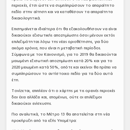
περιοχές, έτσι ώστε να συμπληρώσουν το απαραίτητο
ΤΟ ΠΕΡΙΟΔΙΚΟ
πεδίο στην αίτηση και να καταθέσουν τα απαραίτητα
Profile
δικαιολογητικά.
Επισημαίνεται ιδιαίτερα ότι θα εξακολουθήσουν να είναι
ΑΡΧΕΙΟ ΤΕΥΧΩΝ
δικαιούχοι εξισωτικής αποζημίωσης όσοι μένουν εκτός
ΣΥΝΕΔΡΙΟ ΚΡΕΑΤΟΣ
επιλεξιμότητας λόγω της νέας οριοθέτησης, για δύο
ακόμα χρόνια, που είναι η μεταβατική περίοδος.
Σύμφωνα με τον Κανονισμό, για το 2019 θα δικαιούνται
μειωμένη εξισωτική αποζημίωση κατά 20% και για το
2020 μειωμένη κατά 50%, οπότε και εκείνοι θα πρέπει να
συμπληρώσουν το αντίστοιχο πεδίο για τα δύο αυτά
έτη.
Τονίζεται, επιπλέον ότι ο χάρτης με τις ορεινές περιοχές
δεν έχει αλλάξει και, επομένως, ούτε οι επιλέξιμοι
δικαιούχοι ενίσχυσης.
Πιο αναλυτικά, το Μέτρο 13 θα αποτελείται στη νέα
προκήρυξη από τα εξής Υπομέτρα: