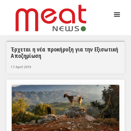
☰
ΑΡΘΡΟΓΡΑΦΙΑ
ΕΛΛΑΔΑ
ΕΙΔΗΣΕΙΣ
Έρχεται η νέα προκήρυξη για την Εξισωτική
Αποζημίωση
ΣΥΝΕΝΤΕΥΞΕΙΣ
17 April 2019
ΘΕΜΑΤΑ
ΑΝΑΛΥΣΕΙΣ
ΚΟΣΜΟΣ
ΕΙΔΗΣΕΙΣ
ΕΥΡΩΠΑΪΚΕΣ ΑΠΟΦΑΣΕΙΣ
ΘΕΜΑΤΑ