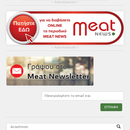
▴
Advertisement
▴
▴
Advertisement
▴