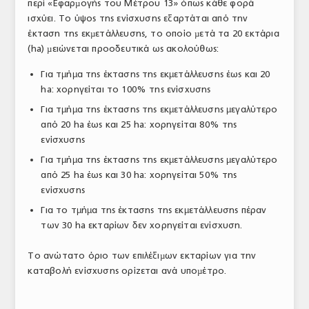
περί «Εφαρµογής του Μέτρου 13» όπως κάθε φορά
ισχύει. Το ύψος της ενίσχυσης εξαρτάται από την
έκταση της εκµετάλλευσης, το οποίο µετά τα 20 εκτάρια
(ha) µειώνεται προοδευτικά ως ακολούθως:
Για τµήµα της έκτασης της εκµετάλλευσης έως και 20
ha: χορηγείται το 100% της ενίσχυσης
Για τµήµα της έκτασης της εκµετάλλευσης µεγαλύτερο
από 20 ha έως και 25 ha: χορηγείται 80% της
ενίσχυσης
Για τµήµα της έκτασης της εκµετάλλευσης µεγαλύτερο
από 25 ha έως και 30 ha: χορηγείται 50% της
ενίσχυσης
Για το τµήµα της έκτασης της εκµετάλλευσης πέραν
των 30 ha εκταρίων δεν χορηγείται ενίσχυση.
Το ανώτατο όριο των επιλέξιµων εκταρίων για την
καταβολή ενίσχυσης ορίζεται ανά υποµέτρο.