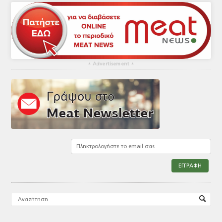
▴
Advertisement
▴