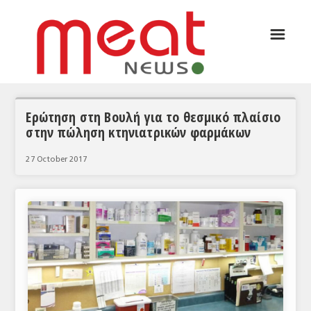
☰
ΑΡΘΡΟΓΡΑΦΙΑ
ΕΛΛΑΔΑ
ΕΙΔΗΣΕΙΣ
Ερώτηση στη Βουλή για το θεσμικό πλαίσιο
στην πώληση κτηνιατρικών φαρμάκων
ΣΥΝΕΝΤΕΥΞΕΙΣ
27 October 2017
ΘΕΜΑΤΑ
ΑΝΑΛΥΣΕΙΣ
ΚΟΣΜΟΣ
ΕΙΔΗΣΕΙΣ
ΕΥΡΩΠΑΪΚΕΣ ΑΠΟΦΑΣΕΙΣ
ΘΕΜΑΤΑ