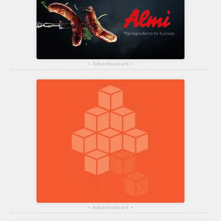
▴
Advertisement
▴
▴
Advertisement
▴