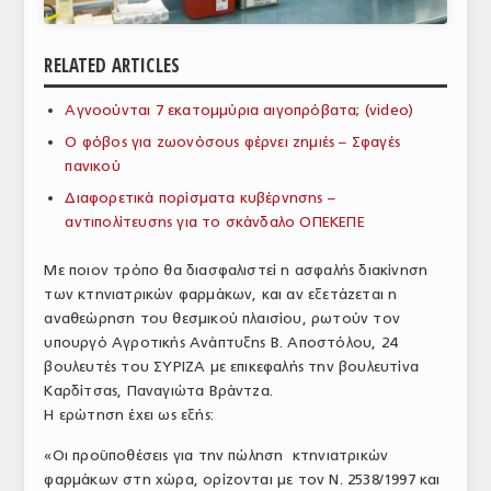
ΑΝΑΛΥΣΕΙΣ
RELATED ARTICLES
ΕΜΠΟΡΙΚΟΣ ΚΑΤΑΛΟΓΟΣ
Αγνοούνται 7 εκατομμύρια αιγοπρόβατα; (video)
ΠΑΡΑΓΩΓΗ & ΕΜΠΟΡΙΑ
Ο φόβος για ζωονόσους φέρνει ζημιές – Σφαγές
ΣΦΑΓΕΙΑ
πανικού
Διαφορετικά πορίσματα κυβέρνησης –
ΠΡΩΤΕΣ ΥΛΕΣ
αντιπολίτευσης για το σκάνδαλο ΟΠΕΚΕΠΕ
ΕΞΟΠΛΙΣΜΟΣ
Με ποιον τρόπο θα διασφαλιστεί η ασφαλής διακίνηση
των κτηνιατρικών φαρμάκων, και αν εξετάζεται η
ΥΠΗΡΕΣΙΕΣ
αναθεώρηση του θεσμικού πλαισίου, ρωτούν τον
ΕΜΠΟΡΙΚΟΙ ΑΝΤΙΠΡΟΣΩΠΟΙ
υπουργό Αγροτικής Ανάπτυξης Β. Αποστόλου, 24
βουλευτές του ΣΥΡΙΖΑ με επικεφαλής την βουλευτίνα
ΝΟΜΟΘΕΣΙΑ
Καρδίτσας, Παναγιώτα Βράντζα.
Η ερώτηση έχει ως εξής:
ΕΛΛΗΝΙΚΗ ΝΟΜΟΘΕΣΙΑ
«Οι προϋποθέσεις για την πώληση κτηνιατρικών
ΕΥΡΩΠΑΪΚΗ ΝΟΜΟΘΕΣΙΑ
φαρμάκων στη χώρα, ορίζονται με τον Ν. 2538/1997 και