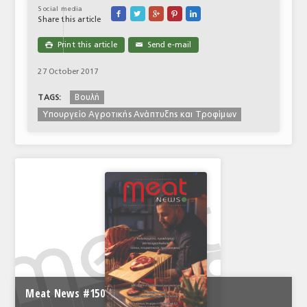
Social media





Share this article
Print this article
Send e-mail

✉
27 October 2017
Βουλή
TAGS:
Υπουργείο Αγροτικής Ανάπτυξης και Τροφίμων
Meat News #150