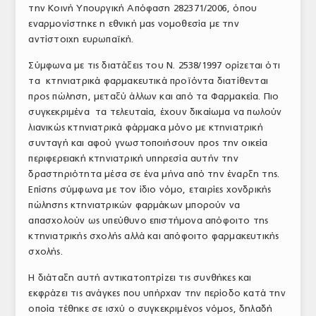
την Κοινή Υπουργική Απόφαση 282371/2006, όπου
ΤΟ ΠΕΡΙΟΔΙΚΟ
εναρμονίστηκε η εθνική μας νομοθεσία με την
αντίστοιχη ευρωπαϊκή.
Profile
Σύμφωνα με τις διατάξεις του Ν. 2538/1997 ορίζεται ότι
ΑΡΧΕΙΟ ΤΕΥΧΩΝ
τα κτηνιατρικά φαρμακευτικά προϊόντα διατίθενται
προς πώληση, μεταξύ άλλων και από τα Φαρμακεία. Πιο
ΣΥΝΕΔΡΙΟ ΚΡΕΑΤΟΣ
συγκεκριμένα τα τελευταία, έχουν δικαίωμα να πωλούν
λιανικώς κτηνιατρικά φάρμακα μόνο με κτηνιατρική
συνταγή και αφού γνωστοποιήσουν προς την οικεία
περιφερειακή κτηνιατρική υπηρεσία αυτήν την
δραστηριότητα μέσα σε ένα μήνα από την έναρξη της.
Επίσης σύμφωνα με τον ίδιο νόμο, εταιρίες χονδρικής
πώλησης κτηνιατρικών φαρμάκων μπορούν να
απασχολούν ως υπεύθυνο επιστήμονα απόφοιτο της
κτηνιατρικής σχολής αλλά και απόφοιτο φαρμακευτικής
σχολής.
Η διάταξη αυτή αντικατοπτρίζει τις συνθήκες και
εκφράζει τις ανάγκες που υπήρχαν την περίοδο κατά την
οποία τέθηκε σε ισχύ ο συγκεκριμένος νόμος, δηλαδή