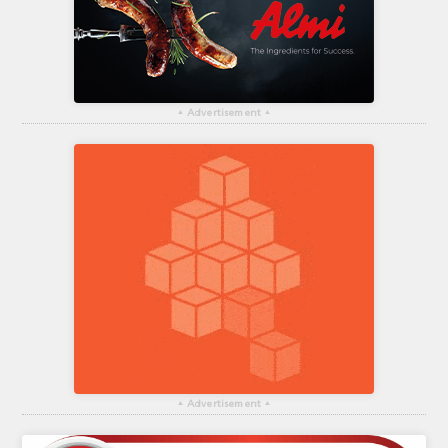
▴
Advertisement
▴
▴
Advertisement
▴