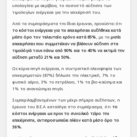
υπολογίσει με ακρίβεια, το ποσοστό αύξησης των
ΤΟ ΠΕΡΙΟΔΙΚΟ
τιμολογίων ενέργειας για την επιχείρησή του.
Profile
Από τα συμπεράσματα της ίδιας έρευνας, προκύπτει ότι
το κόστος ενέργειας για τις επιχειρήσεις αυξήθηκε κατά
ΑΡΧΕΙΟ ΤΕΥΧΩΝ
μέσο όρο τον τελευταίο χρόνο κατά 85%
, με τις
μισές
ΣΥΝΕΔΡΙΟ ΚΡΕΑΤΟΣ
επιχειρήσεις που συμμετείχαν να βλέπουν αύξηση στα
τιμολόγιά τους πάνω από 90% και το 40% να εκτιμά την
αύξηση μεταξύ 21% και 50%.
Ως κύρια πηγή ενέργειας, η συντριπτική πλειοψηφία των
επιχειρηματιών (87%) δήλωσε την ηλεκτρική, 7% το
φυσικό αέριο, 3% το πετρέλαιο, 1% τα βιο-καύσιμα και
1% τις ανανεώσιμες πηγές.
Συμπεριλαμβανομένων των μέχρι σήμερα αυξήσεων, η
έρευνα του Β.Ε.Α καταλήγει στο συμπέρασμα, ότι
το
κόστος ενέργειας ως προς το συνολικό τζίρο της
επιχείρησης, αντιπροσωπεύει πλέον κατά μέσο όρο το
36%.