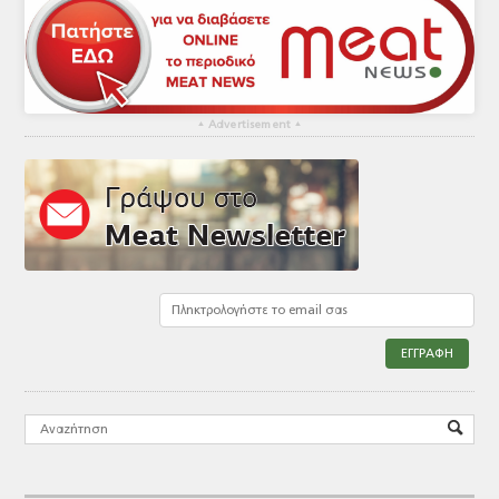
▴
Advertisement
▴