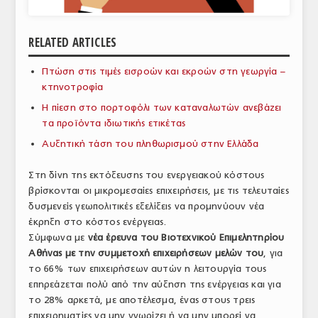
ΑΝΑΛΥΣΕΙΣ
RELATED ARTICLES
ΕΜΠΟΡΙΚΟΣ ΚΑΤΑΛΟΓΟΣ
Πτώση στις τιμές εισροών και εκροών στη γεωργία –
ΠΑΡΑΓΩΓΗ & ΕΜΠΟΡΙΑ
κτηνοτροφία
ΣΦΑΓΕΙΑ
Η πίεση στο πορτοφόλι των καταναλωτών ανεβάζει
τα προϊόντα ιδιωτικής ετικέτας
ΠΡΩΤΕΣ ΥΛΕΣ
Αυξητική τάση του πληθωρισμού στην Ελλάδα
ΕΞΟΠΛΙΣΜΟΣ
Στη δίνη της εκτόξευσης του ενεργειακού κόστους
βρίσκονται οι μικρομεσαίες επιχειρήσεις, με τις τελευταίες
ΥΠΗΡΕΣΙΕΣ
δυσμενείς γεωπολιτικές εξελίξεις να προμηνύουν νέα
ΕΜΠΟΡΙΚΟΙ ΑΝΤΙΠΡΟΣΩΠΟΙ
έκρηξη στο κόστος ενέργειας.
Σύμφωνα με
νέα έρευνα του Βιοτεχνικού Επιμελητηρίου
ΝΟΜΟΘΕΣΙΑ
Αθήνας με την συμμετοχή επιχειρήσεων μελών του
, για
το 66% των επιχειρήσεων αυτών η λειτουργία τους
ΕΛΛΗΝΙΚΗ ΝΟΜΟΘΕΣΙΑ
επηρεάζεται πολύ από την αύξηση της ενέργειας και για
το 28% αρκετά, με αποτέλεσμα, ένας στους τρεις
ΕΥΡΩΠΑΪΚΗ ΝΟΜΟΘΕΣΙΑ
επιχειρηματίες να μην γνωρίζει ή να μην μπορεί να