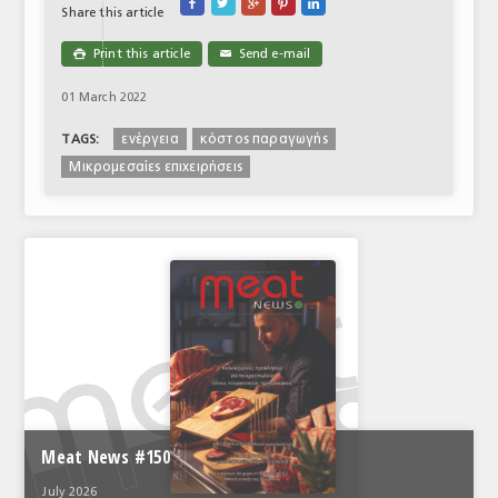





Share this article
Print this article
Send e-mail

✉
01 March 2022
ενέργεια
κόστος παραγωγής
TAGS:
Μικρομεσαίες επιχειρήσεις
Meat News #150
July 2026