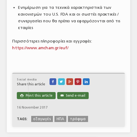
Ενημέρωση για τα τεχνικά χαρακτηριστικά των
κανονισμών του U.S. FDA και οι σωστές πρακτικές /
συνεργασίες που θα πρέπει να εφαρμόζονται από τις
εταιρίες
Περισσότερες πληροφορίες και εγγραφές:
https://www.amcham.gr/euf/
Social media





Share this article
Print this article
Send e-mail

✉
16 November 2017
εξαγωγές
ΗΠΑ
τρόφιμα
TAGS: