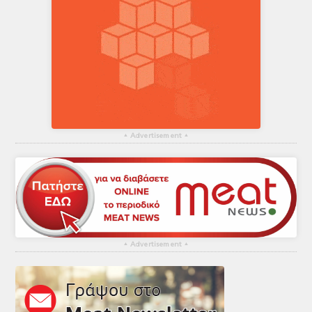
▴
Advertisement
▴
▴
Advertisement
▴