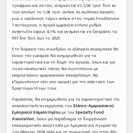
τροφίμων και ποτών, ανέρχονται σε 2,06 τρισ. δολ. εκ
ΤΟ ΠΕΡΙΟΔΙΚΟ
των οποίων το 1,06 τρισ. ανήκει σε πωλήσεις λιανικής,
Profile
ενώ ο υπόλοιπος τζίρος ανήκει στον τομέα FoodService.
Ταυτόχρονα, η αγορά εμφανίζει ετήσιo ρυθμό
ΑΡΧΕΙΟ ΤΕΥΧΩΝ
ανάπτυξης ύψους 4,1% και αναμένεται να ξεπεράσει τα
997 δισ. δολ. έως το 2025.
ΣΥΝΕΔΡΙΟ ΚΡΕΑΤΟΣ
Στη διάρκεια του συνεδρίου οι ελληνικές επιχειρήσεις θα
έχουν την ευκαιρία: Να ενημερωθούν για τα
χαρακτηριστικά και τη δομή της αγοράς, όπως και για
τις καταναλωτικές τάσεις. Να συζητήσουν με
εκπροσώπους αμερικανικών επιχειρήσεων. Να
εξερευνήσουν νέες υπο-αγορές για την επέκταση των
δραστηριοτήτων τους.
Παράλληλα, θα ενημερωθούν για τα χαρακτηριστικά της
αποκλειστικής συνεργασίας του
Ελληνο-Αμερικανικού
Εμπορικού Επιμελητηρίου
με την
Specialty Food
Association
, όπως για παράδειγμα τη διοργάνωση
επιχειρηματικής αποστολής με Αμερικανούς Αγοραστές
τον Μάρτιο 2018 αλλά και τη συμμετοχή της στην 83
η