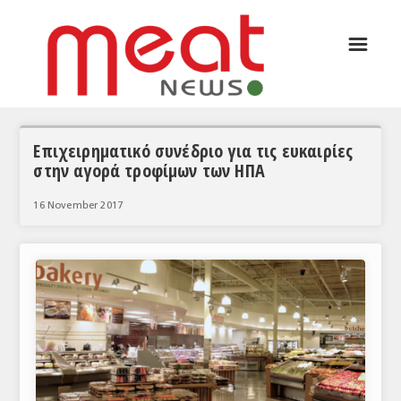
☰
ΑΡΘΡΟΓΡΑΦΙΑ
ΕΛΛΑΔΑ
ΕΙΔΗΣΕΙΣ
Επιχειρηματικό συνέδριο για τις ευκαιρίες
στην αγορά τροφίμων των ΗΠΑ
ΣΥΝΕΝΤΕΥΞΕΙΣ
16 November 2017
ΘΕΜΑΤΑ
ΑΝΑΛΥΣΕΙΣ
ΚΟΣΜΟΣ
ΕΙΔΗΣΕΙΣ
ΕΥΡΩΠΑΪΚΕΣ ΑΠΟΦΑΣΕΙΣ
ΘΕΜΑΤΑ