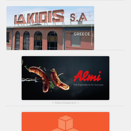
▴
Advertisement
▴