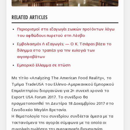
ΑΝΑΛΥΣΕΙΣ
RELATED ARTICLES
ΕΜΠΟΡΙΚΟΣ ΚΑΤΑΛΟΓΟΣ
Περιορισμοί στις εξαγωγές ζωικών προϊόντων λόγω
ΠΑΡΑΓΩΓΗ & ΕΜΠΟΡΙΑ
του αφθώδους πυρετού στη Λέσβο
ΣΦΑΓΕΙΑ
Εμβολιασμός ή εξαγωγές; — Ο Κ. Τσιάρας βάζει το
δίλημμα στο τραπέζι για την ευλογιά των
ΠΡΩΤΕΣ ΥΛΕΣ
αιγοπροβάτων
Εμπορικό έλλειμμα σε πτώση
ΕΞΟΠΛΙΣΜΟΣ
Με τίτλο «Analyzing The American Food Reality», το
ΥΠΗΡΕΣΙΕΣ
Τμήμα TradeUSA του Ελληνο-Αμερικανικού Εμπορικού
ΕΜΠΟΡΙΚΟΙ ΑΝΤΙΠΡΟΣΩΠΟΙ
Επιμελητηρίου διοργανώνει για 2
συνεχή χρονιά το
η
Export USA Forum 2017. Το συνέδριο θα
ΝΟΜΟΘΕΣΙΑ
πραγματοποιηθεί τη Δευτέρα 18 Δεκεμβρίου 2017 στο
ξενοδοχείο Μεγάλη Βρετανία.
ΕΛΛΗΝΙΚΗ ΝΟΜΟΘΕΣΙΑ
Η θεματολογία του συνεδρίου συνδέεται άμεσα με τα
τεκταινόμενα της αγοράς σύμφωνα με τα οποία οι
ΕΥΡΩΠΑΪΚΗ ΝΟΜΟΘΕΣΙΑ
συνολικές πωλήσεις της αμερικανικής βιομηχανίας