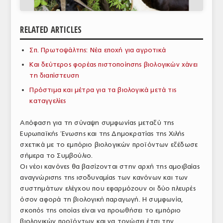
ΑΝΑΛΥΣΕΙΣ
RELATED ARTICLES
ΕΜΠΟΡΙΚΟΣ ΚΑΤΑΛΟΓΟΣ
Σπ. Πρωτοψάλτης: Νέα εποχή για αγροτικά
ΠΑΡΑΓΩΓΗ & ΕΜΠΟΡΙΑ
Και δεύτερος φορέας πιστοποίησης βιολογικών χάνει
ΣΦΑΓΕΙΑ
τη διαπίστευση
Πρόστιμα και μέτρα για τα βιολογικά μετά τις
ΠΡΩΤΕΣ ΥΛΕΣ
καταγγελίες
ΕΞΟΠΛΙΣΜΟΣ
Απόφαση για τη σύναψη συμφωνίας μεταξύ της
Ευρωπαϊκής Ένωσης και της Δημοκρατίας της Χιλής
ΥΠΗΡΕΣΙΕΣ
σχετικά με το εμπόριο βιολογικών προϊόντων εξέδωσε
ΕΜΠΟΡΙΚΟΙ ΑΝΤΙΠΡΟΣΩΠΟΙ
σήμερα το Συμβούλιο.
Οι νέοι κανόνες θα βασίζονται στην αρχή της αμοιβαίας
ΝΟΜΟΘΕΣΙΑ
αναγνώρισης της ισοδυναμίας των κανόνων και των
συστημάτων ελέγχου που εφαρμόζουν οι δύο πλευρές
ΕΛΛΗΝΙΚΗ ΝΟΜΟΘΕΣΙΑ
όσον αφορά τη βιολογική παραγωγή. Η συμφωνία,
σκοπός της οποίας είναι να προωθήσει το εμπόριο
ΕΥΡΩΠΑΪΚΗ ΝΟΜΟΘΕΣΙΑ
βιολογικών προϊόντων και να τονώσει έτσι την