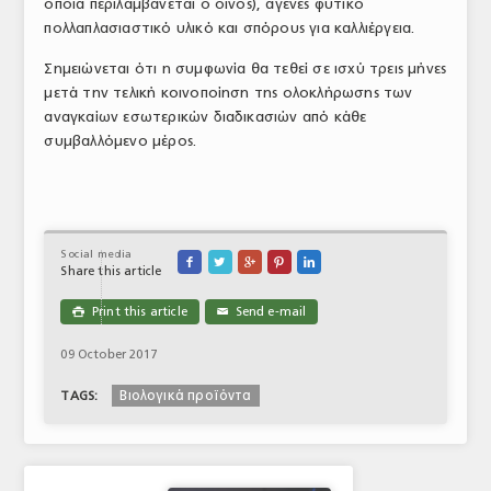
οποία περιλαμβάνεται ο οίνος), αγενές φυτικό
πολλαπλασιαστικό υλικό και σπόρους για καλλιέργεια.
Σημειώνεται ότι η συμφωνία θα τεθεί σε ισχύ τρεις μήνες
μετά την τελική κοινοποίηση της ολοκλήρωσης των
αναγκαίων εσωτερικών διαδικασιών από κάθε
συμβαλλόμενο μέρος.
Social media





Share this article
Print this article
Send e-mail

✉
09 October 2017
Βιολογικά προϊόντα
TAGS: