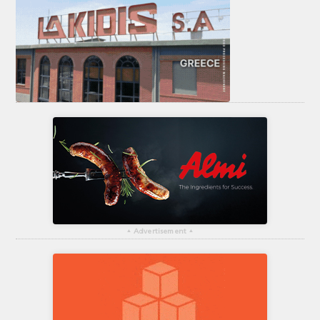
▴
Advertisement
▴