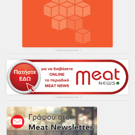
▴
Advertisement
▴
▴
Advertisement
▴