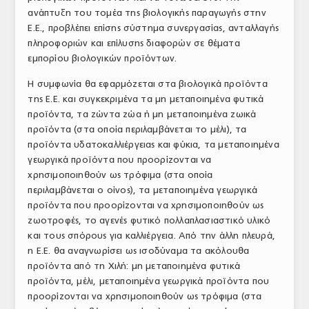
ανάπτυξη του τομέα της βιολογικής παραγωγής στην
ΤΟ ΠΕΡΙΟΔΙΚΟ
Ε.Ε., προβλέπει επίσης σύστημα συνεργασίας, ανταλλαγής
Profile
πληροφοριών και επίλυσης διαφορών σε θέματα
εμπορίου βιολογικών προϊόντων.
ΑΡΧΕΙΟ ΤΕΥΧΩΝ
Η συμφωνία θα εφαρμόζεται στα βιολογικά προϊόντα
ΣΥΝΕΔΡΙΟ ΚΡΕΑΤΟΣ
της Ε.Ε. και συγκεκριμένα τα μη μεταποιημένα φυτικά
προϊόντα, τα ζώντα ζώα ή μη μεταποιημένα ζωικά
προϊόντα (στα οποία περιλαμβάνεται το μέλι), τα
προϊόντα υδατοκαλλιέργειας και φύκια, τα μεταποιημένα
γεωργικά προϊόντα που προορίζονται να
χρησιμοποιηθούν ως τρόφιμα (στα οποία
περιλαμβάνεται ο οίνος), τα μεταποιημένα γεωργικά
προϊόντα που προορίζονται να χρησιμοποιηθούν ως
ζωοτροφές, το αγενές φυτικό πολλαπλασιαστικό υλικό
και τους σπόρους για καλλιέργεια. Από την άλλη πλευρά,
η Ε.Ε. θα αναγνωρίσει ως ισοδύναμα τα ακόλουθα
προϊόντα από τη Χιλή: μη μεταποιημένα φυτικά
προϊόντα, μέλι, μεταποιημένα γεωργικά προϊόντα που
προορίζονται να χρησιμοποιηθούν ως τρόφιμα (στα