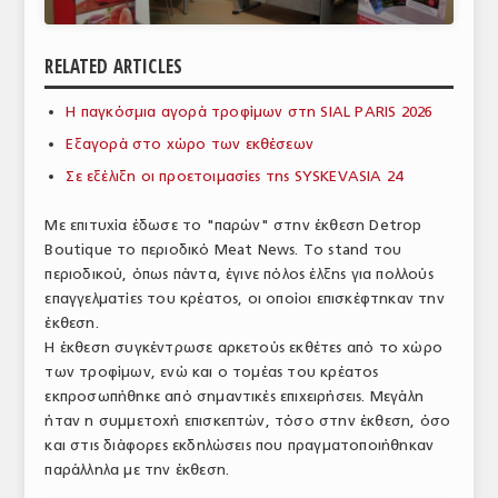
ΑΝΑΛΥΣΕΙΣ
RELATED ARTICLES
ΕΜΠΟΡΙΚΟΣ ΚΑΤΑΛΟΓΟΣ
Η παγκόσμια αγορά τροφίμων στη SIAL PARIS 2026
ΠΑΡΑΓΩΓΗ & ΕΜΠΟΡΙΑ
Εξαγορά στο χώρο των εκθέσεων
ΣΦΑΓΕΙΑ
Σε εξέλιξη οι προετοιμασίες της SYSKEVASIA 24
ΠΡΩΤΕΣ ΥΛΕΣ
Με επιτυχία έδωσε το "παρών" στην έκθεση Detrop
Boutique το περιοδικό Meat News. Το stand του
ΕΞΟΠΛΙΣΜΟΣ
περιοδικού, όπως πάντα, έγινε πόλος έλξης για πολλούς
επαγγελματίες του κρέατος, οι οποίοι επισκέφτηκαν την
ΥΠΗΡΕΣΙΕΣ
έκθεση.
ΕΜΠΟΡΙΚΟΙ ΑΝΤΙΠΡΟΣΩΠΟΙ
Η έκθεση συγκέντρωσε αρκετούς εκθέτες από το χώρο
των τροφίμων, ενώ και ο τομέας του κρέατος
ΝΟΜΟΘΕΣΙΑ
εκπροσωπήθηκε από σημαντικές επιχειρήσεις. Μεγάλη
ήταν η συμμετοχή επισκεπτών, τόσο στην έκθεση, όσο
ΕΛΛΗΝΙΚΗ ΝΟΜΟΘΕΣΙΑ
και στις διάφορες εκδηλώσεις που πραγματοποιήθηκαν
παράλληλα με την έκθεση.
ΕΥΡΩΠΑΪΚΗ ΝΟΜΟΘΕΣΙΑ