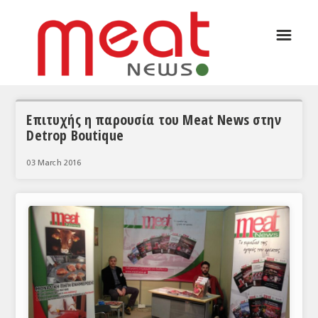
☰
ΑΡΘΡΟΓΡΑΦΙΑ
ΕΛΛΑΔΑ
ΕΙΔΗΣΕΙΣ
Επιτυχής η παρουσία του Meat News στην
Detrop Boutique
ΣΥΝΕΝΤΕΥΞΕΙΣ
03 March 2016
ΘΕΜΑΤΑ
ΑΝΑΛΥΣΕΙΣ
ΚΟΣΜΟΣ
ΕΙΔΗΣΕΙΣ
ΕΥΡΩΠΑΪΚΕΣ ΑΠΟΦΑΣΕΙΣ
ΘΕΜΑΤΑ