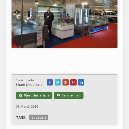
Social media





Share this article
Print this article
Send e-mail

✉
03 March 2016
εκθέσεις
TAGS: