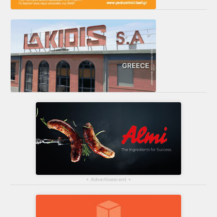
▴
Advertisement
▴