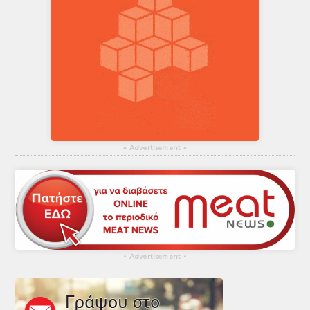
▴
Advertisement
▴
▴
Advertisement
▴