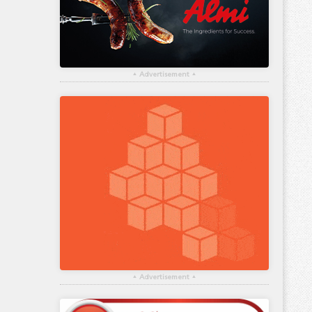
▴
Advertisement
▴
▴
Advertisement
▴