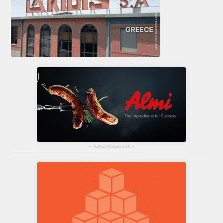
▴
Advertisement
▴