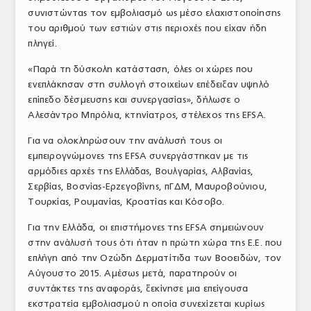
συνιστώντας τον εμβολιασμό ως μέσο ελαχιστοποίησης
ΤΟ ΠΕΡΙΟΔΙΚΟ
του αριθμού των εστιών στις περιοχές που είχαν ήδη
Profile
πληγεί.
«Παρά τη δύσκολη κατάσταση, όλες οι χώρες που
ΑΡΧΕΙΟ ΤΕΥΧΩΝ
ενεπλάκησαν στη συλλογή στοιχείων επέδειξαν υψηλό
ΣΥΝΕΔΡΙΟ ΚΡΕΑΤΟΣ
επίπεδο δέσμευσης και συνεργασίας», δήλωσε ο
Αλεσάντρο Μπρόλια, κτηνίατρος, στέλεχος της EFSA.
Για να ολοκληρώσουν την ανάλυσή τους οι
εμπειρογνώμονες της EFSA συνεργάστηκαν με τις
αρμόδιες αρχές της Ελλάδας, Βουλγαρίας, Αλβανίας,
Σερβίας, Βοσνίας-Ερζεγοβίνης, πΓΔΜ, Μαυροβούνιου,
Τουρκίας, Ρουμανίας, Κροατίας και Κόσοβο.
Για την Ελλάδα, οι επιστήμονες της EFSA σημειώνουν
στην ανάλυσή τους ότι ήταν η πρώτη χώρα της Ε.Ε. που
επλήγη από την Οζώδη Δερματίτιδα των Βοοειδών, τον
Αύγουστο 2015. Αμέσως μετά, παρατηρούν οι
συντάκτες της αναφοράς, ξεκίνησε μια επείγουσα
εκστρατεία εμβολιασμού η οποία συνεχίζεται κυρίως