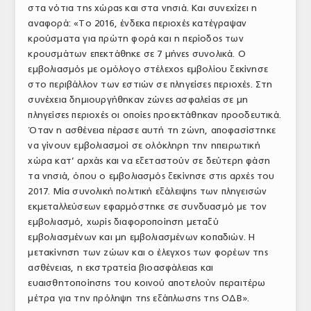
στα νότια της χώρας και στα νησιά. Και συνεχίζει η
αναφορά: «Το 2016, ένδεκα περιοχές κατέγραψαν
κρούσματα για πρώτη φορά και η περίοδος των
κρουσμάτων επεκτάθηκε σε 7 μήνες συνολικά. Ο
εμβολιασμός με ομόλογο στέλεχος εμβολίου ξεκίνησε
στο περιβάλλον των εστιών σε πληγείσες περιοχές. Στη
συνέχεια δημιουργήθηκαν ζώνες ασφαλείας σε μη
πληγείσες περιοχές οι οποίες προεκτάθηκαν προοδευτικά.
Όταν η ασθένεια πέρασε αυτή τη ζώνη, αποφασίστηκε
να γίνουν εμβολιασμοί σε ολόκληρη την ηπειρωτική
χώρα κατ’ αρχάς και να εξεταστούν σε δεύτερη φάση
τα νησιά, όπου ο εμβολιασμός ξεκίνησε στις αρχές του
2017. Μία συνολική πολιτική εξάλειψης των πληγεισών
εκμεταλλεύσεων εφαρμόστηκε σε συνδυασμό με τον
εμβολιασμό, χωρίς διαφοροποίηση μεταξύ
εμβολιασμένων και μη εμβολιασμένων κοπαδιών. Η
μετακίνηση των ζώων και ο έλεγχος των φορέων της
ασθένειας, η εκστρατεία βιοασφάλειας και
ευαισθητοποίησης του κοινού αποτελούν περαιτέρω
μέτρα για την πρόληψη της εξάπλωσης της ΟΔΒ».