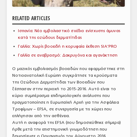
ΑΝΑΛΥΣΕΙΣ
RELATED ARTICLES
ΕΜΠΟΡΙΚΟΣ ΚΑΤΑΛΟΓΟΣ
Ισπανία: Νέο εμβολιαστικό σχέδιο ενίσχυσης άμυνας
ΠΑΡΑΓΩΓΗ & ΕΜΠΟΡΙΑ
κατά της οζώδους δερματίτιδας
ΣΦΑΓΕΙΑ
Γαλλία: Χωρίς βοοειδή η κορυφαία έκθεση SIA’PRO
Γαλλία σε αναβρασμό: Δακρυγόνα και αγανάκτηση
ΠΡΩΤΕΣ ΥΛΕΣ
Ο μαζικός εμβολιασμός βοοειδών που εφαρμόστηκε στη
ΕΞΟΠΛΙΣΜΟΣ
Νοτιοανατολική Ευρώπη συγκράτησε τα κρούσματα
της Οζώδους Δερματίτιδας των Βοοειδών που
ΥΠΗΡΕΣΙΕΣ
ξέσπασαν στην περιοχή το 2015-2016. Αυτό είναι το
ΕΜΠΟΡΙΚΟΙ ΑΝΤΙΠΡΟΣΩΠΟΙ
κύριο συμπέρασμα επιδημιολογικής ανάλυσης που
πραγματοποίησε η Ευρωπαϊκή Αρχή για την Ασφάλεια
ΝΟΜΟΘΕΣΙΑ
Τροφίμων – EFSA, σε συνεργασία με τις χώρες που
επλήγησαν από την ασθένεια.
ΕΛΛΗΝΙΚΗ ΝΟΜΟΘΕΣΙΑ
Αυτή η αναφορά της EFSA (που δημοσιεύθηκε σήμερα)
ήρθε μετά την επιστημονική γνωμοδότηση που
ΕΥΡΩΠΑΪΚΗ ΝΟΜΟΘΕΣΙΑ
δημοσίευσε ο Οργανισμός τον Αύγουστο 2016,