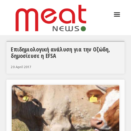
☰
ΑΡΘΡΟΓΡΑΦΙΑ
ΕΛΛΑΔΑ
ΕΙΔΗΣΕΙΣ
Επιδημιολογική ανάλυση για την Οζώδη,
δημοσίευσε η EFSA
ΣΥΝΕΝΤΕΥΞΕΙΣ
20 April 2017
ΘΕΜΑΤΑ
ΑΝΑΛΥΣΕΙΣ
ΚΟΣΜΟΣ
ΕΙΔΗΣΕΙΣ
ΕΥΡΩΠΑΪΚΕΣ ΑΠΟΦΑΣΕΙΣ
ΘΕΜΑΤΑ