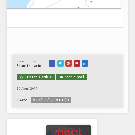
Social media





Share this article
Print this article
Send e-mail

✉
20 April 2017
οζώδης δερματίτιδα
TAGS: