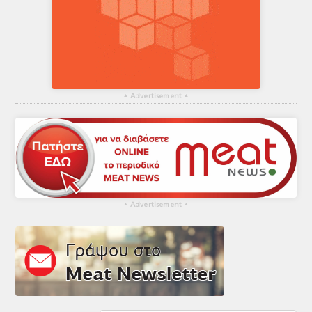
▴
Advertisement
▴
▴
Advertisement
▴