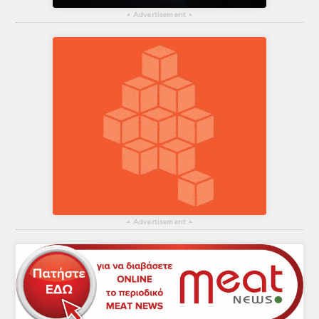
▴
Advertisement
▴
▴
Advertisement
▴