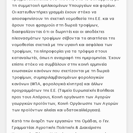
τη συμμετοχή εμπλεκομένων Υπουργείων και φορέων.
ΤΟ ΠΕΡΙΟΔΙΚΟ
Οι κατευθυντήριες γραμμές έχουν στόχο να
Profile
αποσαφηνίσουν τη σχετική νομοθεσία της Ε.Ε. και να
άρουν τους φραγμούς στη δωρεά τροφίμων,
ΑΡΧΕΙΟ ΤΕΥΧΩΝ
διασφαλίζοντας ότι οι δωρητές και οι αποδέκτες
πλεονασμάτων τροφίμων σέβονται τις απαιτήσεις της
ΣΥΝΕΔΡΙΟ ΚΡΕΑΤΟΣ
νομοθεσίας σχετικά με την υγιεινή και ασφάλεια των
τροφίμων, τις πληροφορίες για τα τρόφιμα στους
καταναλωτές, όπως η αναγραφή της ημερομηνίας. Έχουν
επίσης στόχο να συμβάλουν στην κοινή ερμηνεία
ενωσιακών κανόνων που σχετίζονται με τη δωρεά
τροφίμων, συμπεριλαμβανομένων φορολογικών
κανόνων (ΦΠΑ, φορολογικά κίνητρα) και άλλων
προγραμμάτων της Ε.Ε. (Ταμείο Ευρωπαϊκής Βοήθειας
προς τους Απόρους, Κοινή οργάνωση των Αγορών
γεωργικών προϊόντων, Κοινή Οργάνωσης των Αγορών
των προϊόντων αλιείας και υδατοκαλλιέργειας).
Κατά την έναρξη των εργασιών της Ομάδας, ο Γεν.
Γραμματέας Αγροτικής Πολιτικής & Διαχείρισης