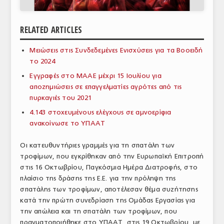
ΑΝΑΛΥΣΕΙΣ
RELATED ARTICLES
ΕΜΠΟΡΙΚΟΣ ΚΑΤΑΛΟΓΟΣ
Μειώσεις στις Συνδεδεμένες Ενισχύσεις για τα Βοοειδή
ΠΑΡΑΓΩΓΗ & ΕΜΠΟΡΙΑ
το 2024
ΣΦΑΓΕΙΑ
Εγγραφές στο ΜΑΑΕ μέχρι 15 Ιουλίου για
αποζημιώσεις σε επαγγελματίες αγρότες από τις
ΠΡΩΤΕΣ ΥΛΕΣ
πυρκαγιές του 2021
4.143 στοχευμένους ελέγχους σε αμνοερίφια
ΕΞΟΠΛΙΣΜΟΣ
ανακοίνωσε το ΥΠΑΑΤ
ΥΠΗΡΕΣΙΕΣ
Οι κατευθυντήριες γραμμές για τη σπατάλη των
ΕΜΠΟΡΙΚΟΙ ΑΝΤΙΠΡΟΣΩΠΟΙ
τροφίμων, που εγκρίθηκαν από την Ευρωπαϊκή Επιτροπή
στις 16 Οκτωβρίου, Παγκόσμια Ημέρα Διατροφής, στο
ΝΟΜΟΘΕΣΙΑ
πλαίσιο της δράσης της Ε.Ε. για την πρόληψη της
σπατάλης των τροφίμων, αποτέλεσαν θέμα συζήτησης
ΕΛΛΗΝΙΚΗ ΝΟΜΟΘΕΣΙΑ
κατά την πρώτη συνεδρίαση της Ομάδας Εργασίας για
την απώλεια και τη σπατάλη των τροφίμων, που
ΕΥΡΩΠΑΪΚΗ ΝΟΜΟΘΕΣΙΑ
πραγματοποιήθηκε στο ΥΠΑΑΤ, στις 19 Οκτωβρίου, με