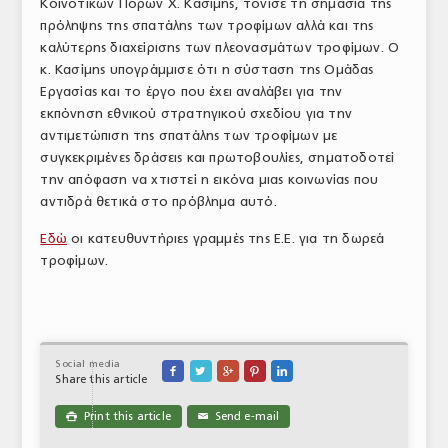
Κοινοτικών Πόρων Χ. Κασίμης, τόνισε τη σημασία της
πρόληψης της σπατάλης των τροφίμων αλλά και της
καλύτερης διαχείρισης των πλεονασμάτων τροφίμων. Ο
κ. Κασίμης υπογράμμισε ότι η σύσταση της Ομάδας
Εργασίας και το έργο που έχει αναλάβει για την
εκπόνηση εθνικού στρατηγικού σχεδίου για την
αντιμετώπιση της σπατάλης των τροφίμων με
συγκεκριμένες δράσεις και πρωτοβουλίες, σηματοδοτεί
την απόφαση να χτιστεί η εικόνα μιας κοινωνίας που
αντιδρά θετικά στο πρόβλημα αυτό.
Εδώ
οι κατευθυντήριες γραμμές της Ε.Ε. για τη δωρεά
τροφίμων.
Social media





Share this article
Print this article
Send e-mail

✉