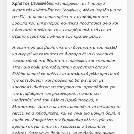
Χρήστος Στυλιανίδης:
«
Ενημέρωσα τον Υπουργό
ΤΟ ΠΕΡΙΟΔΙΚΟ
Αγροτικής Ανάπτυξης και Τροφίμων, Μάκη Βορίδη για το
resc
EU
, το οποίο υποστηρίζει την αναβάθμιση του
Profile
Ευρωπαϊκού μηχανισμού πολιτικής προστασίας αλλά και
πόσο αυτό συνδέεται το ως ομπρέλα πολιτικής με τα
ΑΡΧΕΙΟ ΤΕΥΧΩΝ
θέματα αγροτικής πολιτικής των κρατών μελών.
ΣΥΝΕΔΡΙΟ ΚΡΕΑΤΟΣ
Η συζήτησή μας βασίστηκε στη δυνατότητα του resc
EU
να ενεργεί ως καταλύτης σε διάφορ
α άλλα Ευρωπαϊκά
ταμεία ειδικά στα θέματα της πρόληψης και ετοιμασίας.
Ήταν μια πολύ εποικοδομητική συνάντηση όπου η
Ελλάδα μπορεί να παίξει ένα καταλυτικό ρόλο προς αυτή
την κατεύθυνση, και προσωπικά θα έλεγα ότι με
χαροποιεί ιδιαίτερα ως επίτροπο που προσπάθησα για
την αναβάθμιση του μηχανισμού, η οποία έχει
υιοθετηθεί από τον Έλληνα Πρωθυπουργό, κ.
Μητσοτάκη. Αυτή η μεγάλη προσπάθεια να συνεχίσει το
resc
EU
να αναβαθμίζεται και να γίνει μια μόνιμη δομή, η
οποία να εξασφαλίζει την Ευρωπαϊκή αλληλεγγύη την
κρίσιμη στιγμή όπου την χρειάζεται ο Ευρωπαίος
πολίτης, ώστε να σωθούν ζωές, να σωθούν περιουσίες