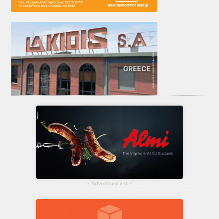
▴
Advertisement
▴