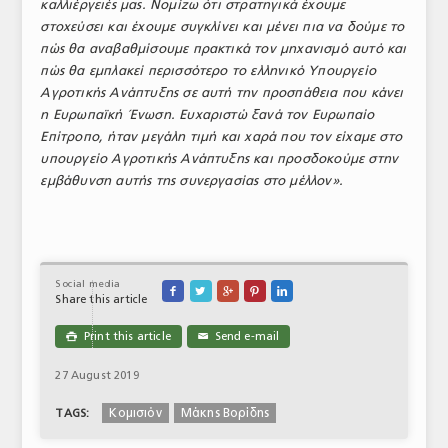
καλλιέργειές μας. Νομίζω ότι στρατηγικά έχουμε
στοχεύσει και έχουμε συγκλίνει και μένει πια να δούμε το
πώς θα αναβαθμίσουμε πρακτικά τον μηχανισμό αυτό και
πώς θα εμπλακεί περισσότερο το ελληνικό Υπουργείο
Αγροτικής Ανάπτυξης σε αυτή την προσπάθεια που κάνει
η Ευρωπαϊκή Ένωση.
Ευχαριστώ ξανά τον Ευρωπαίο
Επίτροπο, ήταν μεγάλη τιμή και χαρά που τον είχαμε στο
υπουργείο Αγροτικής Ανάπτυξης και προσδοκούμε στην
εμβάθυνση αυτής της συνεργασίας στο μέλλον».
Social media





Share this article
Print this article
Send e-mail

✉
27 August 2019
Κομισιόν
Μάκης Βορίδης
TAGS: