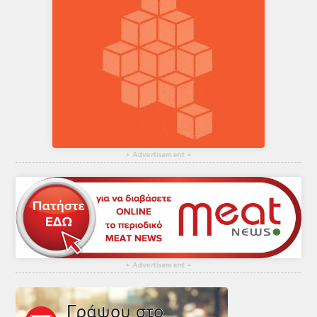
▴
Advertisement
▴
▴
Advertisement
▴