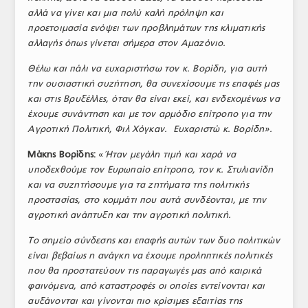
αλλά να γίνει και μια πολύ καλή πρόληψη και
προετοιμασία ενόψει των προβλημάτων της κλιματικής
αλλαγής όπως γίνεται σήμερα στον Αμαζόνιο.
Θέλω και πάλι να ευχαριστήσω τον κ. Βορίδη, για αυτή
την ουσιαστική συζήτηση, θα συνεχίσουμε τις επαφές μας
και στις Βρυξέλλες, όταν θα είναι εκεί, και ενδεχομένως να
έχουμε συνάντηση και με τον αρμόδιο επίτροπο για την
Αγροτική Πολιτική, Φιλ Χόγκαν. Ευχαριστώ κ. Βορίδη
».
Μάκης Βορίδης:
«
Ήταν μεγάλη τιμή και χαρά να
υποδεχθούμε τον Ευρωπαίο επίτροπο, τον κ. Στυλιανίδη
και να συζητήσουμε για τα ζητήματα της πολιτικής
προστασίας, στο κομμάτι που αυτά συνδέονται, με την
αγροτική ανάπτυξη και την αγροτική πολιτική.
Το σημείο σύνδεσης και επαφής αυτών των δυο πολιτικών
είναι βεβαίως η ανάγκη να έχουμε προληπτικές πολιτικές
που θα προστατεύουν τις παραγωγές μας από καιρικά
φαινόμενα, από καταστροφές οι οποίες εντείνονται και
αυξάνονται και γίνονται πιο κρίσιμες εξαιτίας της