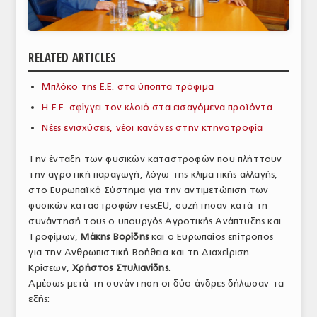
ΑΝΑΛΥΣΕΙΣ
ΕΜΠΟΡΙΚΟΣ ΚΑΤΑΛΟΓΟΣ
RELATED ARTICLES
ΠΑΡΑΓΩΓΗ & ΕΜΠΟΡΙΑ
Μπλόκο της Ε.Ε. στα ύποπτα τρόφιμα
ΣΦΑΓΕΙΑ
Η Ε.Ε. σφίγγει τον κλοιό στα εισαγόμενα προϊόντα
Νέες ενισχύσεις, νέοι κανόνες στην κτηνοτροφία
ΠΡΩΤΕΣ ΥΛΕΣ
Την ένταξη των φυσικών καταστροφών που πλήττουν
ΕΞΟΠΛΙΣΜΟΣ
την αγροτική παραγωγή, λόγω της κλιματικής αλλαγής,
στο Ευρωπαϊκό Σύστημα για την αντιμετώπιση των
ΥΠΗΡΕΣΙΕΣ
φυσικών καταστροφών rescEU, συζήτησαν κατά τη
ΕΜΠΟΡΙΚΟΙ ΑΝΤΙΠΡΟΣΩΠΟΙ
συνάντησή τους ο υπουργός Αγροτικής Ανάπτυξης και
Τροφίμων,
Μάκης Βορίδης
και ο Ευρωπαίος επίτροπος
ΝΟΜΟΘΕΣΙΑ
για την Ανθρωπιστική Βοήθεια και τη Διαχείριση
Κρίσεων,
Χρήστος Στυλιανίδης
.
ΕΛΛΗΝΙΚΗ ΝΟΜΟΘΕΣΙΑ
Αμέσως μετά τη συνάντηση οι δύο άνδρες δήλωσαν τα
εξής:
ΕΥΡΩΠΑΪΚΗ ΝΟΜΟΘΕΣΙΑ