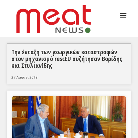
☰
ΑΡΘΡΟΓΡΑΦΙΑ
ΕΛΛΑΔΑ
ΕΙΔΗΣΕΙΣ
Την ένταξη των γεωργικών καταστροφών
στον μηχανισμό rescEU συζήτησαν Βορίδης
ΣΥΝΕΝΤΕΥΞΕΙΣ
και Στυλιανίδης
ΘΕΜΑΤΑ
27 August 2019
ΑΝΑΛΥΣΕΙΣ
ΚΟΣΜΟΣ
ΕΙΔΗΣΕΙΣ
ΕΥΡΩΠΑΪΚΕΣ ΑΠΟΦΑΣΕΙΣ
ΘΕΜΑΤΑ