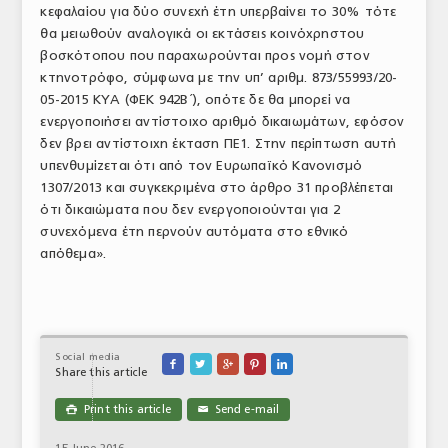
κεφαλαίου για δύο συνεχή έτη υπερβαίνει το 30% τότε
θα μειωθούν αναλογικά οι εκτάσεις κοινόχρηστου
βοσκότοπου που παραχωρούνται προς νομή στον
κτηνοτρόφο, σύμφωνα με την υπ’ αριθμ. 873/55993/20-
05-2015 ΚΥΑ (ΦΕΚ 942Β΄), οπότε δε θα μπορεί να
ενεργοποιήσει αντίστοιχο αριθμό δικαιωμάτων, εφόσον
δεν βρει αντίστοιχη έκταση ΠΕ1. Στην περίπτωση αυτή
υπενθυμίζεται ότι από τον Ευρωπαϊκό Κανονισμό
1307/2013 και συγκεκριμένα στο άρθρο 31 προβλέπεται
ότι δικαιώματα που δεν ενεργοποιούνται για 2
συνεχόμενα έτη περνούν αυτόματα στο εθνικό
απόθεμα».
Social media





Share this article
Print this article
Send e-mail

✉