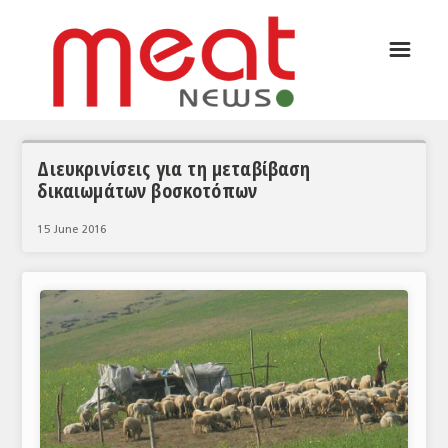
☰
ΑΡΘΡΟΓΡΑΦΙΑ
ΕΛΛΑΔΑ
ΕΙΔΗΣΕΙΣ
Διευκρινίσεις για τη μεταβίβαση
δικαιωμάτων βοσκοτόπων
ΣΥΝΕΝΤΕΥΞΕΙΣ
15 June 2016
ΘΕΜΑΤΑ
ΑΝΑΛΥΣΕΙΣ
ΚΟΣΜΟΣ
ΕΙΔΗΣΕΙΣ
ΕΥΡΩΠΑΪΚΕΣ ΑΠΟΦΑΣΕΙΣ
ΘΕΜΑΤΑ