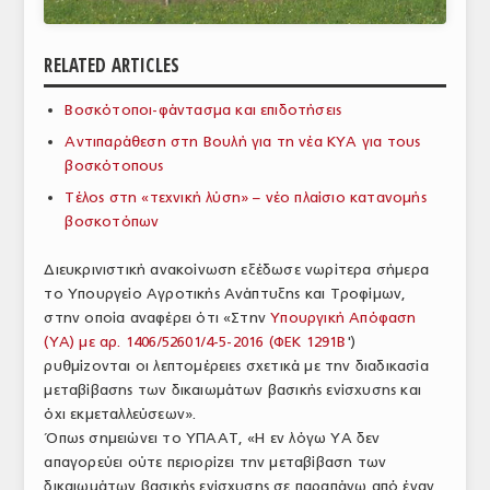
ΑΝΑΛΥΣΕΙΣ
RELATED ARTICLES
ΕΜΠΟΡΙΚΟΣ ΚΑΤΑΛΟΓΟΣ
Βοσκότοποι-φάντασμα και επιδοτήσεις
ΠΑΡΑΓΩΓΗ & ΕΜΠΟΡΙΑ
Αντιπαράθεση στη Βουλή για τη νέα ΚΥΑ για τους
ΣΦΑΓΕΙΑ
βοσκότοπους
Τέλος στη «τεχνική λύση» – νέο πλαίσιο κατανομής
ΠΡΩΤΕΣ ΥΛΕΣ
βοσκοτόπων
ΕΞΟΠΛΙΣΜΟΣ
Διευκρινιστική ανακοίνωση εξέδωσε νωρίτερα σήμερα
το Υπουργείο Αγροτικής Ανάπτυξης και Τροφίμων,
ΥΠΗΡΕΣΙΕΣ
στην οποία αναφέρει ότι «Στην
Υπουργική Απόφαση
ΕΜΠΟΡΙΚΟΙ ΑΝΤΙΠΡΟΣΩΠΟΙ
(ΥΑ) με αρ. 1406/52601/4-5-2016 (ΦΕΚ 1291Β
')
ρυθμίζονται οι λεπτομέρειες σχετικά με την διαδικασία
ΝΟΜΟΘΕΣΙΑ
μεταβίβασης των δικαιωμάτων βασικής ενίσχυσης και
όχι εκμεταλλεύσεων».
ΕΛΛΗΝΙΚΗ ΝΟΜΟΘΕΣΙΑ
Όπως σημειώνει το ΥΠΑΑΤ, «Η εν λόγω ΥΑ δεν
απαγορεύει ούτε περιορίζει την μεταβίβαση των
ΕΥΡΩΠΑΪΚΗ ΝΟΜΟΘΕΣΙΑ
δικαιωμάτων βασικής ενίσχυσης σε παραπάνω από έναν