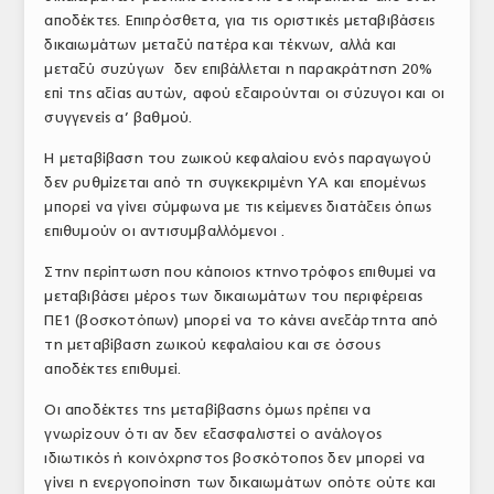
αποδέκτες. Επιπρόσθετα, για τις οριστικές μεταβιβάσεις
ΤΟ ΠΕΡΙΟΔΙΚΟ
δικαιωμάτων μεταξύ πατέρα και τέκνων, αλλά και
Profile
μεταξύ συζύγων δεν επιβάλλεται η παρακράτηση 20%
επί της αξίας αυτών, αφού εξαιρούνται οι σύζυγοι και οι
ΑΡΧΕΙΟ ΤΕΥΧΩΝ
συγγενείς α’ βαθμού.
ΣΥΝΕΔΡΙΟ ΚΡΕΑΤΟΣ
Η μεταβίβαση του ζωικού κεφαλαίου ενός παραγωγού
δεν ρυθμίζεται από τη συγκεκριμένη ΥΑ και επομένως
μπορεί να γίνει σύμφωνα με τις κείμενες διατάξεις όπως
επιθυμούν οι αντισυμβαλλόμενοι .
Στην περίπτωση που κάποιος κτηνοτρόφος επιθυμεί να
μεταβιβάσει μέρος των δικαιωμάτων του περιφέρειας
ΠΕ1 (βοσκοτόπων) μπορεί να το κάνει ανεξάρτητα από
τη μεταβίβαση ζωικού κεφαλαίου και σε όσους
αποδέκτες επιθυμεί.
Οι αποδέκτες της μεταβίβασης όμως πρέπει να
γνωρίζουν ότι αν δεν εξασφαλιστεί ο ανάλογος
ιδιωτικός ή κοινόχρηστος βοσκότοπος δεν μπορεί να
γίνει η ενεργοποίηση των δικαιωμάτων οπότε ούτε και