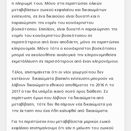
η πληρωμή τους. Μόνο στις περιπτώσεις ολικών
μεταβιβάσεων ζωικού κεφαλαίου και δικαιωμάτων
ενίσχυσης, σε ένα δικαιούχο είναι δυνατή και η
παραχώρηση της νομής του κοινόχρηστου
βοσκότοπου. Επιπλέον, είναι δυνατή η παραχώρηση της
νομής του κοινόχρηστου βοσκότοπου σε
περισσότερους από έναν αποδέκτη, μόνο σε περιπτώσεις
κληρονομιάς. Μόνο τότε ο κοινόχρηστος βοσκότοπος
μπορεί να ακολουθήσει αναλογικά την κληρονομηθείσα
εκμετάλλευση σε περισσότερους από έναν κληρονόμους.
Τέλος, επισημαίνεται ότι οι νέοι γεωργοί που δεν
κατέχουν δικαιώματα βασικής ενίσχυσης μπορούν να
λάβουν δικαιώματα εθνικού αποθέματος το 2016 ή το
2017 όταν θα υπάρξει ικανό ποσό προς διάθεση. Σε
περίπτωση όμως που λάβουν τα δικαιώματα από
μεταβίβαση, τότε δεν θα πάρουν νέα δικαιώματα για
την έκταση που έχει ήδη καλυφθεί από δικαιώματα.
Για τις περιπτώσεις που μεταβιβάζεται μερικώς ζωικό
κεφάλαιο επισημαίνουμε ότι εάν η μείωση του ζωικού