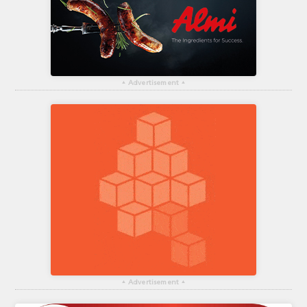
▴
Advertisement
▴
▴
Advertisement
▴