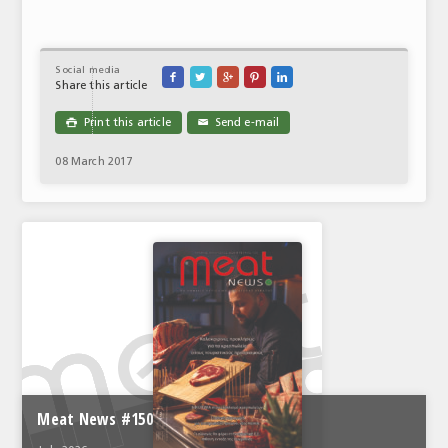
Social media





Share this article
Print this article
Send e-mail

✉
08 March 2017
Meat News #150