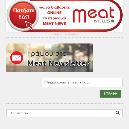
▴
Advertisement
▴