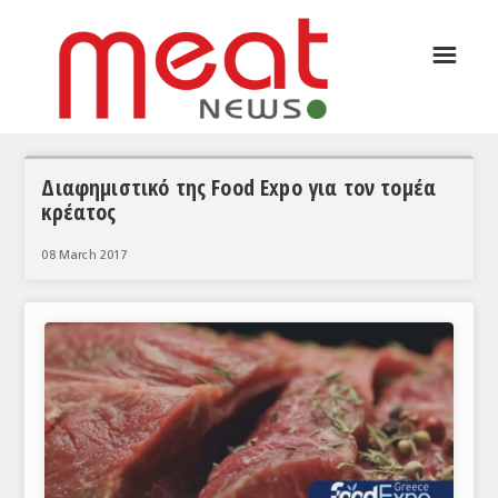
☰
ΑΡΘΡΟΓΡΑΦΙΑ
ΕΛΛΑΔΑ
ΕΙΔΗΣΕΙΣ
Διαφημιστικό της Food Expo για τον τομέα
κρέατος
ΣΥΝΕΝΤΕΥΞΕΙΣ
08 March 2017
ΘΕΜΑΤΑ
ΑΝΑΛΥΣΕΙΣ
ΚΟΣΜΟΣ
ΕΙΔΗΣΕΙΣ
ΕΥΡΩΠΑΪΚΕΣ ΑΠΟΦΑΣΕΙΣ
ΘΕΜΑΤΑ