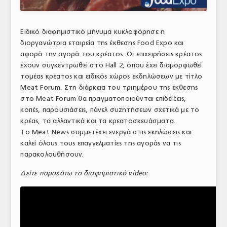
ΑΝΑΛΥΣΕΙΣ
Ειδικό διαφημιστικό μήνυμα κυκλοφόρησε η
ΕΜΠΟΡΙΚΟΣ ΚΑΤΑΛΟΓΟΣ
διοργανώτρια εταιρεία της έκθεσης Food Expo και
αφορά την αγορά του κρέατος. Οι επιχειρήσεις κρέατος
ΠΑΡΑΓΩΓΗ & ΕΜΠΟΡΙΑ
έχουν συγκεντρωθεί στο Hall 2, όπου έχει διαμορφωθεί
ΣΦΑΓΕΙΑ
τομέας κρέατος και ειδικός χώρος εκδηλώσεων με τίτλο
Meat Forum. Στη διάρκεια του τριημέρου της έκθεσης
ΠΡΩΤΕΣ ΥΛΕΣ
στο Meat Forum θα πραγματοποιούνται επιδείξεις,
κοπές, παρουσιάσεις, πάνελ συζητήσεων σχετικά με το
ΕΞΟΠΛΙΣΜΟΣ
κρέας, τα αλλαντικά και τα κρεατοσκευάσματα.
Το Meat News συμμετέχει ενεργά στις εκηλώσεις και
ΥΠΗΡΕΣΙΕΣ
καλεί όλους τους επαγγελματίες της αγοράς να τις
παρακολουθήσουν.
ΕΜΠΟΡΙΚΟΙ ΑΝΤΙΠΡΟΣΩΠΟΙ
Δείτε παρακάτω το διαφημιστικό video:
ΝΟΜΟΘΕΣΙΑ
ΕΛΛΗΝΙΚΗ ΝΟΜΟΘΕΣΙΑ
ΕΥΡΩΠΑΪΚΗ ΝΟΜΟΘΕΣΙΑ