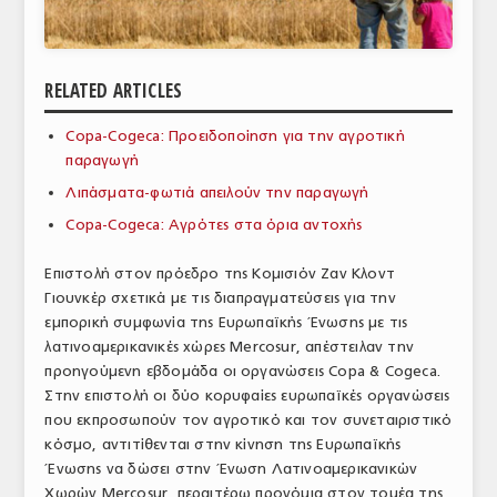
ΑΝΑΛΥΣΕΙΣ
ΕΜΠΟΡΙΚΟΣ ΚΑΤΑΛΟΓΟΣ
RELATED ARTICLES
ΠΑΡΑΓΩΓΗ & ΕΜΠΟΡΙΑ
Copa-Cogeca: Προειδοποίηση για την αγροτική
παραγωγή
ΣΦΑΓΕΙΑ
Λιπάσματα-φωτιά απειλούν την παραγωγή
ΠΡΩΤΕΣ ΥΛΕΣ
Copa-Cogeca: Αγρότες στα όρια αντοχής
ΕΞΟΠΛΙΣΜΟΣ
Επιστολή στον πρόεδρο της Κομισιόν Ζαν Κλοντ
Γιουνκέρ σχετικά με τις διαπραγματεύσεις για την
ΥΠΗΡΕΣΙΕΣ
εμπορική συμφωνία της Ευρωπαϊκής Ένωσης με τις
ΕΜΠΟΡΙΚΟΙ ΑΝΤΙΠΡΟΣΩΠΟΙ
λατινοαμερικανικές χώρες Mercosur, απέστειλαν την
προηγούμενη εβδομάδα οι οργανώσεις Copa & Cogeca.
ΝΟΜΟΘΕΣΙΑ
Στην επιστολή οι δύο κορυφαίες ευρωπαϊκές οργανώσεις
που εκπροσωπούν τον αγροτικό και τον συνεταιριστικό
ΕΛΛΗΝΙΚΗ ΝΟΜΟΘΕΣΙΑ
κόσμο, αντιτίθενται στην κίνηση της Ευρωπαϊκής
Ένωσης να δώσει στην Ένωση Λατινοαμερικανικών
ΕΥΡΩΠΑΪΚΗ ΝΟΜΟΘΕΣΙΑ
Χωρών Mercosur, περαιτέρω προνόμια στον τομέα της