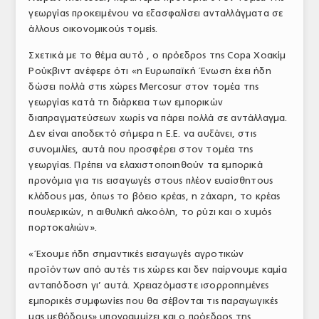
γεωργίας προκειμένου να εξασφαλίσει ανταλλάγματα σε
ΤΟ ΠΕΡΙΟΔΙΚΟ
άλλους οικονομικούς τομείς.
Profile
Σχετικά με το θέμα αυτό , ο πρόεδρος της Copa Χοακίμ
Ρούκβιντ ανέφερε ότι «η Ευρωπαϊκή Ένωση έχει ήδη
ΑΡΧΕΙΟ ΤΕΥΧΩΝ
δώσει πολλά στις χώρες Mercosur στον τομέα της
ΣΥΝΕΔΡΙΟ ΚΡΕΑΤΟΣ
γεωργίας κατά τη διάρκεια των εμπορικών
διαπραγματεύσεων χωρίς να πάρει πολλά σε αντάλλαγμα.
Δεν είναι αποδεκτό σήμερα η Ε.Ε. να αυξάνει, στις
συνομιλίες, αυτά που προσφέρει στον τομέα της
γεωργίας. Πρέπει να ελαχιστοποιηθούν τα εμπορικά
προνόμια για τις εισαγωγές στους πλέον ευαίσθητους
κλάδους μας, όπως το βόειο κρέας, η ζάχαρη, το κρέας
πουλερικών, η αιθυλική αλκοόλη, το ρύζι και ο χυμός
πορτοκαλιών».
«Έχουμε ήδη σημαντικές εισαγωγές αγροτικών
προϊόντων από αυτές τις χώρες και δεν παίρνουμε καμία
ανταπόδοση γι’ αυτά. Χρειαζόμαστε ισορροπημένες
εμπορικές συμφωνίες που θα σέβονται τις παραγωγικές
μας μεθόδους» υπογραμμίζει και ο πρόεδρος της