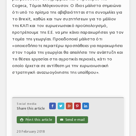
Cogeca, Τόμας Μάγκνουσον. Ο ίδιος μάλιστα σημειώνει
ότι υπό το πρίσμα της αβεβαιότητας στις συνομιλίες για
το Brexit, καθώς και των συζητήσεων για το μέλλον
της ΚΑΠ και τον ευρωενωσιακό προϋπολογισμό,
προτρέπουμε της Ε.Ε. να μην κάνει παραχωρήσεις για τον
τομέα της γεωργίας. Προειδοποιεί μάλιστα ότι
«οποιεσδήποτε περαιτέρω προσπάθειες για παραχωρήσει
στον τομέα της γεωργίας θα απειλήσει την ανάπτυξη και
τις θέσεις εργασίας στις αγροτικές περιοχές, κάτι το
οποίο έρχεται σε αντίθεση με την ευρωενωσιακή
στρατηγική αναζωογόνησης της υπαίθρου».
Social media





Share this article
Print this article
Send e-mail

✉
20 February 2018