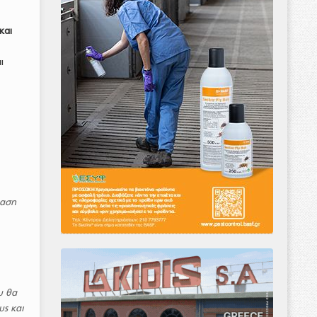
και
ι
ίαση
υ θα
υς και