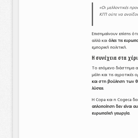
«Οι μελλοντικές πρ
ΚΓΠ ούτε να ανοίξου
Επισημαίνουν επίσης ότ
αλλά και
όλες τις ευρωπ
εμπορική πολιτική.
Η συνέχεια στα χέρ
Το επόμενο διάστημα α
μέλη και τις αγροτικές
και στη βούληση των 
λύσεις
.
Η Copa και η Cogeca δε
απλοποίηση δεν είναι 
ευρωπαϊκή γεωργία
.