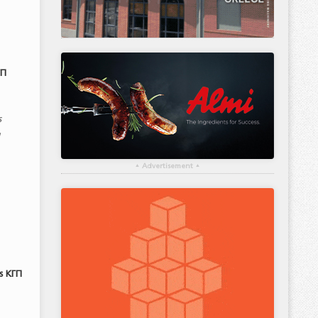
ΓΠ
ς
ι
▴
Advertisement
▴
ς ΚΓΠ