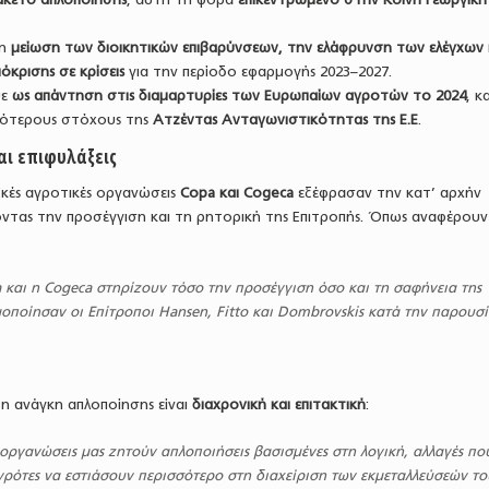
τη
μείωση των διοικητικών επιβαρύνσεων, την ελάφρυνση των ελέγχων 
όκρισης σε κρίσεις
για την περίοδο εφαρμογής 2023–2027.
ψε
ως απάντηση στις διαμαρτυρίες των Ευρωπαίων αγροτών το 2024
, κα
κότερους στόχους της
Ατζέντας Ανταγωνιστικότητας της Ε.Ε
.
αι επιφυλάξεις
ϊκές αγροτικές οργανώσεις
Copa και Cogeca
εξέφρασαν την κατ’ αρχήν
οντας την προσέγγιση και τη ρητορική της Επιτροπής. Όπως αναφέρουν
 και η Cogeca στηρίζουν τόσο την προσέγγιση όσο και τη σαφήνεια της
οποίησαν οι Επίτροποι Hansen, Fitto και Dombrovskis κατά την παρουσ
 η ανάγκη απλοποίησης είναι
διαχρονική και επιτακτική
:
 οργανώσεις μας ζητούν απλοποιήσεις βασισμένες στη λογική, αλλαγές πο
ρότες να εστιάσουν περισσότερο στη διαχείριση των εκμεταλλεύσεών το