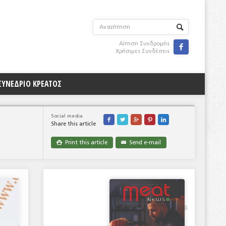
Αίτηση Συνδρομής

Χρήσιμες Συνδέσεις
ΣΥΝΕΔΡΙΟ ΚΡΕΑΤΟΣ
Social media





Share this article
Print this article
Send e-mail

✉