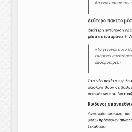
θα ενισχύσουν την 
Δεύτερο πακέτο μέσ
Ιδιαίτερη εντύπωση προ
μέσα σε ένα χρόνο
. Η 
«Το γεγονός αυτό θα
επόμενες συζητήσεις 
εφαρμόσιμες.»
Στο νέο πακέτο περιλα
αξιολογηθούν σε βάθος
αιτημάτων που διατυπώθ
Κίνδυνος επαναεθνι
Ανησυχία προκαλεί, ωσ
μέσω πρόχειρων απλοπο
ξεκάθαρα: