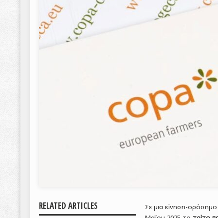
RELATED ARTICLES
Σε μια κίνηση-ορόσημο 
Μαΐου 2025 το
τρίτο π