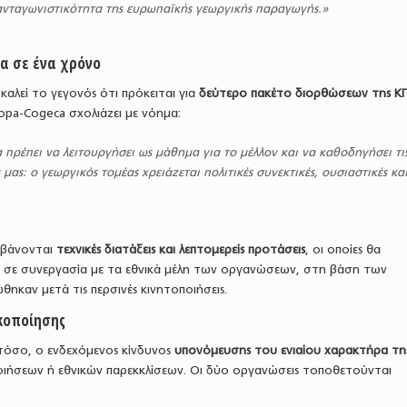
ανταγωνιστικότητα της ευρωπαϊκής γεωργικής παραγωγής.»
α σε ένα χρόνο
καλεί το γεγονός ότι πρόκειται για
δεύτερο πακέτο διορθώσεων της Κ
Copa-Cogeca σχολιάζει με νόημα:
 πρέπει να λειτουργήσει ως μάθημα για το μέλλον και να καθοδηγήσει τι
μας: ο γεωργικός τομέας χρειάζεται πολιτικές συνεκτικές, ουσιαστικές κα
μβάνονται
τεχνικές διατάξεις και λεπτομερείς προτάσεις
, οι οποίες θα
 σε συνεργασία με τα εθνικά μέλη των οργανώσεων, στη βάση των
ηκαν μετά τις περσινές κινητοποιήσεις.
κοποίησης
τόσο, ο ενδεχόμενος κίνδυνος
υπονόμευσης του ενιαίου χαρακτήρα τη
ιήσεων ή εθνικών παρεκκλίσεων. Οι δύο οργανώσεις τοποθετούνται