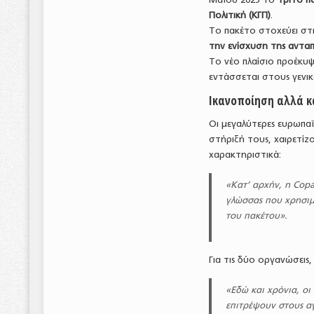
Πολιτική (ΚΓΠ)
.
Το πακέτο στοχεύει σ
την ενίσχυση της ανταπ
Το νέο πλαίσιο προέκυ
εντάσσεται στους γενι
Ικανοποίηση αλλά κ
Οι μεγαλύτερες ευρωπα
στήριξή τους, χαιρετίζ
χαρακτηριστικά:
«Κατ’ αρχήν, η Copa
γλώσσας που χρησιμ
του πακέτου».
Για τις δύο οργανώσεις,
«Εδώ και χρόνια, οι
επιτρέψουν στους αγ