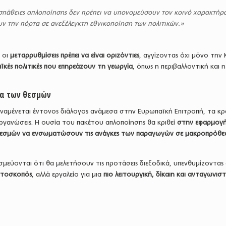
οσπάθειες απλοποίησης δεν πρέπει να υπονομεύσουν τον κοινό χαρακτήρα
ν την πόρτα σε ανεξέλεγκτη εθνικοποίηση των πολιτικών.»
ι οι
μεταρρυθμίσεις πρέπει να είναι οριζόντιες
, αγγίζοντας όχι μόνο την 
αϊκές πολιτικές που επηρεάζουν τη γεωργία
, όπως η περιβαλλοντική και η
ια των θεσμών
ναμένεται έντονος διάλογος ανάμεσα στην Ευρωπαϊκή Επιτροπή, τα κ
 οργανώσεις. Η ουσία του πακέτου απλοποίησης θα κριθεί
στην εφαρμογ
θεσμών να ενσωματώσουν τις ανάγκες των παραγωγών σε μακροπρόθε
σμεύονται ότι θα μελετήσουν τις προτάσεις διεξοδικά, υπενθυμίζοντας 
αυτοσκοπός
, αλλά εργαλείο για μια
πιο λειτουργική, δίκαιη και ανταγωνιστ