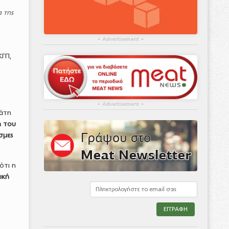
 της
▴
Advertisement
▴
ΚΓΠ,
▴
Advertisement
▴
ράτη
ή του
σμες
ότι η
ική