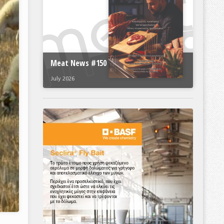
Meat News #150
July 2026