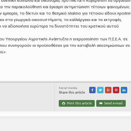
ν ελληνική κοινωνία και οικονομία, προτίθεται η Κυβέρνηση να οργανώσ
ια την παρακολούθηση και έγκαιρη αντιμετώπιση τέτοιων φαινομένων;
ην εμπειρία, το δίκτυο και το θεσμικό πλαίσιο για τέτοιου είδους προληπ
ις στα γεωργικά οικοσυστήματα, τις καλλιέργειες και τις εκτροφές,
η να αξιοποιήσει ευρύτερα τις δυνατότητες του κρατικού αυτού
ς του Υπουργείου Αγροτικής Ανάπτυξης η ενεργοποίηση των Π.Σ.Ε.Α. σε
ς που συνηγορούν οι προϋποθέσεις για την καταβολή αποζημιώσεων σε
ς;»
Social media





Share this article
Print this article
Send e-mail

✉