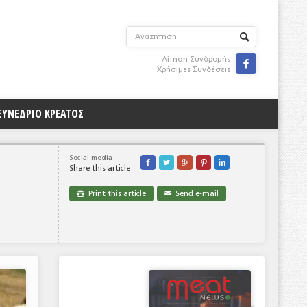
Αίτηση Συνδρομής

Χρήσιμες Συνδέσεις
ΣΥΝΕΔΡΙΟ ΚΡΕΑΤΟΣ
Social media





Share this article
Print this article
Send e-mail

✉