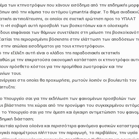
θέμα των κτηνοτρόφων που χάνουν εισόδημα από την επιδημικής μορφ
ων από την κάμπια του εντόμου Lymantria dispar. Το θέμα αναδεικν
ατικής αντιπολίτευσης, οι οποίοι σε σχετική ερώτηση προς το ΥΠΑΑΤ
 ότι «Η σοβαρή αυτή προσβολή των βοσκοτόπων και η ολοσχερής
ους επιφάνειας των θάμνων συνετέλεσε στη μείωση της βοσκοϊκανό
αιτίας της περιορισμένης βόσκησης στην ελάττωση των αποδόσεων 
ι στην απώλεια εισοδήματος για τους κτηνοτρόφους».
την εξέλιξη αυτή είναι ο κλάδος της παραδοσιακής εκτατικής
αθώς με την επικρατούσα οικονομική κατάσταση οι κτηνοτρόφοι αυτ
λουν πρόσθετο κόστος για την προμήθεια ζωοτροφών και την
νίων τους.
ις ενέργειες στις οποίες θα προχωρήσει, ρωτούν λοιπόν οι βουλευτές τον
άπτυξης:
το Υπουργείο σας για την εκδήλωση των φαινομένων προσβολών των
 βλάστησης της χώρας από την προνύμφη του συγκεκριμένου εντόμο
έβη το Υπουργείο σας για την άμεση και έγκαιρη αντιμετώπιση του φαινο
δημική διάσταση;
ελευταία χρόνια ολοένα και περισσότερα φαινόμενα φυσικών καταστρ
ογικές παραμέτρους πλήττουν την παραγωγή, το περιβάλλον, την υγεία