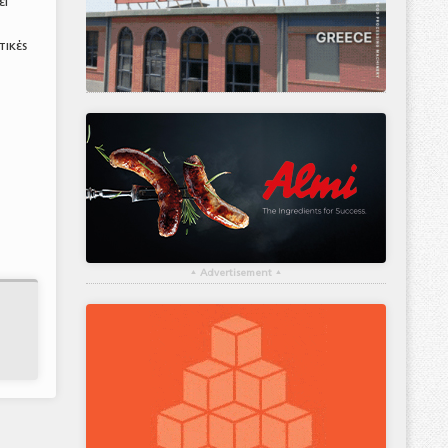
ει
τικές
▴
Advertisement
▴