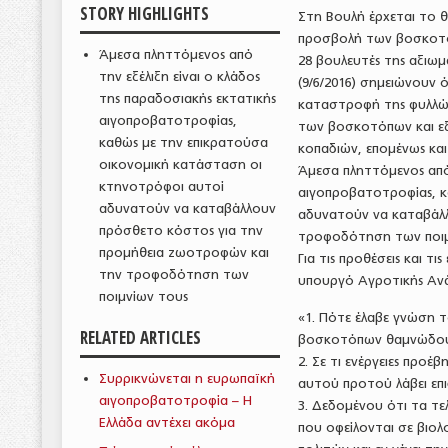
STORY HIGHLIGHTS
Στη Βουλή έρχεται το 
προσβολή των βοσκοτόπ
Άμεσα πληττόμενος από
28 βουλευτές της αξιωμ
την εξέλιξη είναι ο κλάδος
(9/6/2016) σημειώνουν
της παραδοσιακής εκτατικής
καταστροφή της φυλλώδ
αιγοπροβατοτροφίας,
των βοσκοτόπων και εξ
καθώς με την επικρατούσα
κοπαδιών, επομένως κα
οικονομική κατάσταση οι
Άμεσα πληττόμενος από 
κτηνοτρόφοι αυτοί
αιγοπροβατοτροφίας, κ
αδυνατούν να καταβάλλουν
αδυνατούν να καταβάλ
πρόσθετο κόστος για την
τροφοδότηση των ποιμ
προμήθεια ζωοτροφών και
Για τις προθέσεις και τ
την τροφοδότηση των
υπουργό Αγροτικής Αν
ποιμνίων τους
«1. Πότε έλαβε γνώση 
RELATED ARTICLES
βοσκοτόπων θαμνώδους
2. Σε τι ενέργειες προ
Συρρικνώνεται η ευρωπαϊκή
αυτού προτού λάβει επι
αιγοπροβατοτροφία – Η
3. Δεδομένου ότι τα τ
Ελλάδα αντέχει ακόμα
που οφείλονται σε βιολ