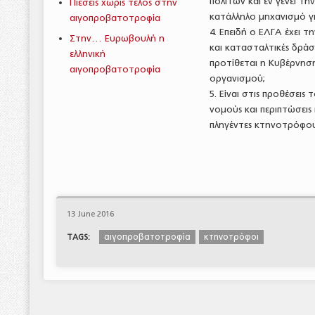
πολιτών και εν γένει τη
Πιέσεις χωρίς τέλος στην
κατάλληλο μηχανισμό γ
αιγοπροβατοτροφία
4. Επειδή ο ΕΛΓΑ έχει τ
Στην… Ευρωβουλή η
και κατασταλτικές δράσε
ελληνική
προτίθεται η Κυβέρνησ
αιγοπροβατοτροφία
οργανισμού;
5. Είναι στις προθέσει
νομούς και περιπτώσει
πληγέντες κτηνοτρόφου
13 June 2016
αιγοπροβατοτροφία
κτηνοτρόφοι
TAGS: