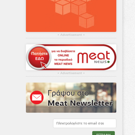
▴
Advertisement
▴
▴
Advertisement
▴