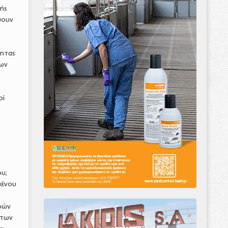
ής
ύoυν
τητας
των
οί
υ;
μένου
οφών
 των