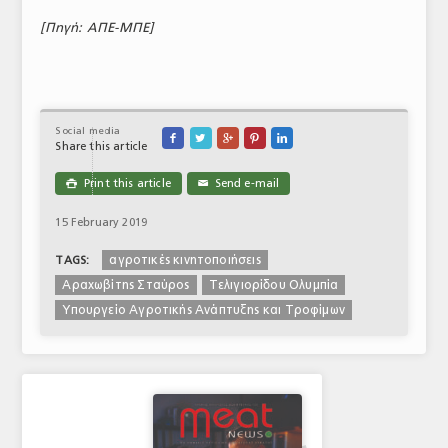
[Πηγή: ΑΠΕ-ΜΠΕ]
Social media





Share this article
Print this article
Send e-mail

✉
15 February 2019
αγροτικές κινητοποιήσεις
TAGS:
Αραχωβίτης Σταύρος
Τελιγιορίδου Ολυμπία
Υπουργείο Αγροτικής Ανάπτυξης και Τροφίμων