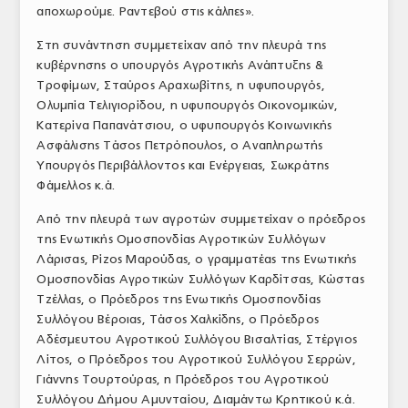
αποχωρούμε. Ραντεβού στις κάλπες».
Στη συνάντηση συμμετείχαν από την πλευρά της
κυβέρνησης ο υπουργός Αγροτικής Ανάπτυξης &
Τροφίμων, Σταύρος Αραχωβίτης, η υφυπουργός,
Ολυμπία Τελιγιορίδου, η υφυπουργός Οικονομικών,
Κατερίνα Παπανάτσιου, ο υφυπουργός Κοινωνικής
Ασφάλισης Τάσος Πετρόπουλος, ο Αναπληρωτής
Υπουργός Περιβάλλοντος και Ενέργειας, Σωκράτης
Φάμελλος κ.ά.
Από την πλευρά των αγροτών συμμετείχαν ο πρόεδρος
της Ενωτικής Ομοσπονδίας Αγροτικών Συλλόγων
Λάρισας, Ρίζος Μαρούδας, ο γραμματέας της Ενωτικής
Ομοσπονδίας Αγροτικών Συλλόγων Καρδίτσας, Κώστας
Τζέλλας, ο Πρόεδρος της Ενωτικής Ομοσπονδίας
Συλλόγου Βέροιας, Τάσος Χαλκίδης, ο Πρόεδρος
Αδέσμευτου Αγροτικού Συλλόγου Βισαλτίας, Στέργιος
Λίτος, ο Πρόεδρος του Αγροτικού Συλλόγου Σερρών,
Γιάννης Τουρτούρας, η Πρόεδρος του Αγροτικού
Συλλόγου Δήμου Αμυνταίου, Διαμάντω Κρητικού κ.ά.