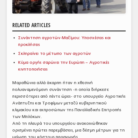
ΑΝΑΛΥΣΕΙΣ
ΕΜΠΟΡΙΚΟΣ ΚΑΤΑΛΟΓΟΣ
RELATED ARTICLES
ΠΑΡΑΓΩΓΗ & ΕΜΠΟΡΙΑ
Συνάντηση αγροτών-Μαξίμου: Υποσχέσεις και
προκλήσεις
ΣΦΑΓΕΙΑ
Σκληραίνει το μέτωπο των αγροτών
ΠΡΩΤΕΣ ΥΛΕΣ
Κύμα οργής σαρώνει την Ευρώπη – Αγροτικές
κινητοποιήσεις
ΕΞΟΠΛΙΣΜΟΣ
Μαραθώνια αλλά άκαρπη ήταν η χθεσινή
ΥΠΗΡΕΣΙΕΣ
πολυαναμενόμενη συνάντηση -η οποία διήρκεσε
ΕΜΠΟΡΙΚΟΙ ΑΝΤΙΠΡΟΣΩΠΟΙ
περισσότερες από πέντε ώρες- στο υπουργείο Αγροτικής
Ανάπτυξης και Τροφίμων μεταξύ κυβερνητικού
ΝΟΜΟΘΕΣΙΑ
κλιμακίου και εκπροσώπων της Πανελλαδικής Επιτροπής
των Μπλόκων.
ΕΛΛΗΝΙΚΗ ΝΟΜΟΘΕΣΙΑ
Από τη πλευρά του υπουργείου ανακοινώθηκαν
ορισμένες πρώτες παρεμβάσεις, μια δέσμη μέτρων για τη
ΕΥΡΩΠΑΪΚΗ ΝΟΜΟΘΕΣΙΑ
μείωση του κόστους παραγωγής.