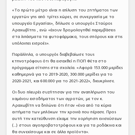
ΤΟ ΠΕΡΙΟΔΙΚΟ
«Το πρώτο μέτρο είναι η επίλυση του ζητήματος των
εργατών γης από τρίτες χώρες, σε συνεργασία με το
Profile
υπουργείο Εργασίας», δήλωσε ο υπουργός Σταύρος
Αραχωβίτης , ενώ «έχουν δρομολογηθεί παρεμβάσεις
ΑΡΧΕΙΟ ΤΕΥΧΩΝ
στα λιπάσματα τα φυτοφάρμακα, τους σπόρους και στις
ΣΥΝΕΔΡΙΟ ΚΡΕΑΤΟΣ
υπόλοιπες εισροές».
Παράλληλα, ο υπουργός διαβεβαίωσε τους
κτηνοτρόφους ότι θα εισαχθεί η ΠΟΠ Φέτα στο
πρόγραμμα σίτισης στα σχολεία. «Αφορά 153.000 μερίδες
καθημερινά για το 2019-2020, 300.000 μερίδες για το
2020-2021, και 600.000 για το 2021-2022», διευκρίνισε.
Οι δυο πλευρές συζήτησαν για την αναπλήρωση του
χαμένου εισοδήματος των αγροτών, με τον κ.
Αραχωβίτη να δηλώνει ότι ήταν «ένα από τα κύρια
αιτήματα των μπλόκων την χρονιά που πέρασε. Προς
αυτή την κατεύθυνση είχαμε την χορήγηση ενισχύσεων
(...) στους αιγοπροβατοτρόφους και για τα ροδάκινα και
θα συνεχίσουμε και σε άλλα προϊόντα».