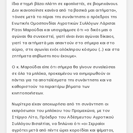
ίδια στιγμή βάζει πλάτη σε εφοπλιστές, σε βιομηχάνους.
Δεν ικανοποίησε κανένα από τα βασικά μας αιτήματα»,
τόνισε μετά το πέρας της συνάντησης ο πρόεδρος της
Ενωτικής Ομοσπονδίας Αγροτικών Συλλόγων Λάρισας
Ρίζος Μαρούδας και υπογράμμισε ότι «ο δικός μας ο
αγώνας θα συνεχιστεί, γιατί είναι ένας αγώνας δίκαιος,
γιατί τα αιτήματά μας απαντούν στο σήμερα και στο
αύριο, στις αγωνίες ενός ολόκληρου κόσμου (...) και στα
ζητήματα επιβίωσης που έχουμε».
Ο κ. Μαρούδας είπε ότι σήμερα θα γίνουν συνελεύσεις
σε όλα τα μπλόκα, προκειμένου να ενημερωθούν οι
πάντες για τα αποτελέσματα της συνάντησης και να
καθοριστούν τα περαιτέρω βήματα των
κινητοποιήσεων.
Νωρίτερα είχαν αποχωρήσει από τη συνάντηση οι
εκπρόσωποι του μπλόκου του Προμαχώνα, με τον
Στέργιο Λίτο, Πρόεδρο του Αδέσμευτου Αγροτικού
Συλλόγου Βισαλτίας, να δηλώνει ότι «οι Σερραίοι
αγρότες μετά από πέντε ώρες κοροϊδίας και ψέματος,