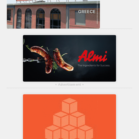
▴
Advertisement
▴