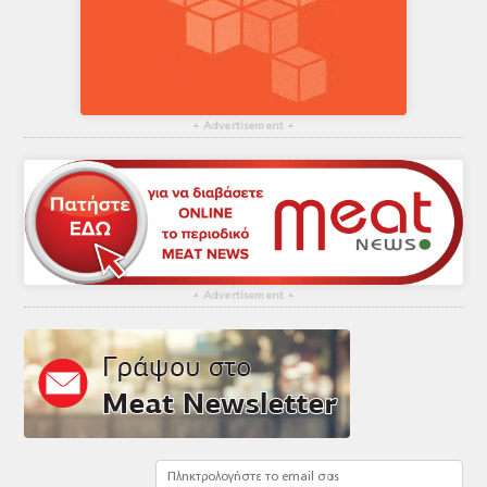
▴
Advertisement
▴
▴
Advertisement
▴