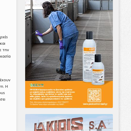
ρχές
και
ε την
ικασία
 έχουν
ση. Η
ους
σει