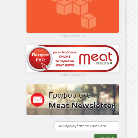
▴
Advertisement
▴
▴
Advertisement
▴