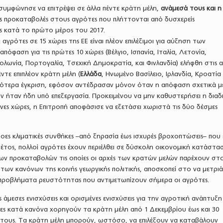
συμφώνησε να επιτρέψει σε άλλα πέντε κράτη μέλη,
ανάμεσά τους και η
ις προκαταβολές στους αγρότες που πλήττονται από δυσχερείς
ς κατά το πρώτο μέρος του 2017.
αγρότες σε 15 χώρες της ΕΕ είναι πλέον επιλέξιμοι για αύξηση των
όφαση για τις πρώτες 10 χώρες (Βέλγιο, Ισπανία, Ιταλία, Λετονία,
ολωνία, Πορτογαλία, Τσεχική Δημοκρατία, και Φινλανδία) ελήφθη στις α
ντε επιπλέον κράτη μέλη (
Ελλάδα
, Ηνωμένο Βασίλειο, Ιρλανδία, Κροατία 
ότερα έγκριση, εφόσον αντέδρασαν μόνον όταν η απόφαση σχετικά μ
 ήταν ήδη υπό επεξεργασία. Προκειμένου να μην καθυστερήσει η διαδ
μενες χώρες, η Επιτροπή αποφάσισε να εξετάσει χωριστά τις δύο δέσμες
ξοες κλιματικές συνθήκες –από ξηρασία έως ισχυρές βροχοπτώσεις– που
φέτος, πολλοί αγρότες έχουν περιέλθει σε δύσκολη οικονομική κατάστα
ων προκαταβολών τις οποίες οι αρχές των κρατών μελών παρέχουν στ
 των κανόνων της κοινής γεωργικής πολιτικής, αποσκοπεί στο να μετριά
προβλήματα ρευστότητας που αντιμετωπίζουν σήμερα οι αγρότες.
 άμεσες ενισχύσεις και ορισμένες ενισχύσεις για την αγροτική ανάπτυξη
ίες κατά κανόνα χορηγούν τα κράτη μέλη από 1 Δεκεμβρίου έως και 30
έτους. Τα κράτη μέλη μπορούν, ωστόσο, να επιλέξουν να καταβάλουν