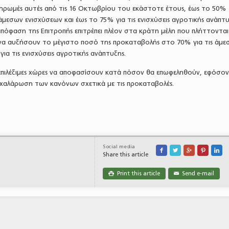
πληρωμές αυτές από τις 16 Οκτωβρίου του εκάστοτε έτους, έως το 50%
εσων ενισχύσεων και έως το 75% για τις ενισχύσεις αγροτικής ανάπτυ
πόφαση της Επιτροπής επιτρέπει πλέον στα κράτη μέλη που πλήττονται
 να αυξήσουν το μέγιστο ποσό της προκαταβολής στο 70% για τις άμε
για τις ενισχύσεις αγροτικής ανάπτυξης.
 επιλέξιμες χώρες να αποφασίσουν κατά πόσον θα επωφεληθούν, εφόσον 
 χαλάρωση των κανόνων σχετικά με τις προκαταβολές.
Social media





Share this article
Print this article
Send e-mail

✉