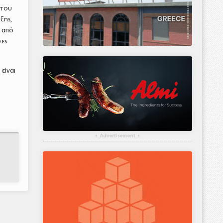
 του
ξης,
 από
σες
είναι
▴
Advertisement
▴