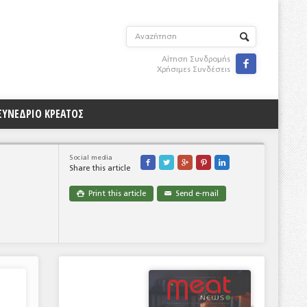
Αίτηση Συνδρομής

Χρήσιμες Συνδέσεις
ΣΥΝΕΔΡΙΟ ΚΡΕΑΤΟΣ
Social media





Share this article
Print this article
Send e-mail

✉