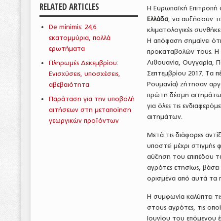
RELATED ARTICLES
Η Ευρωπαϊκή Επιτροπή 
Ελλάδα
, να αυξήσουν τ
De minimis: 24,6
κλιματολογικές συνθήκε
εκατομμύρια, πολλά
Η απόφαση σημαίνει ότι 
ερωτήματα
προκαταβολών τους. Η απ
Λιθουανία, Ουγγαρία, Π
Πληρωμές Δεκεμβρίου:
Σεπτεμβρίου 2017. Τα πέ
Ενισχύσεις, υποσχέσεις,
Ρουμανία) ζήτησαν αργ
αβεβαιότητα
πρώτη δέσμη αιτημάτων
Παράταση για την υποβολή
για όλες τις ενδιαφερό
αιτήσεων στη μεταποίηση
αιτημάτων.
γεωργικών προϊόντων
Μετά τις διάφορες αντί
υποστεί μέχρι στιγμής 
αύξηση του επιπέδου τ
αγρότες ετησίως, βάσει
ορισμένα από αυτά τα 
Η συμφωνία καλύπτει τις
στους αγρότες, τις οπο
Ιουνίου του επόμενου 