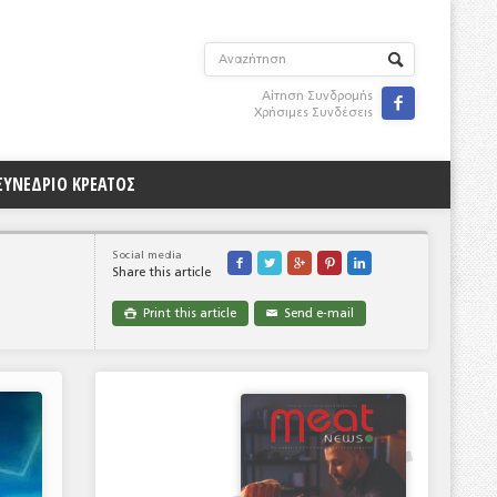
Αίτηση Συνδρομής

Χρήσιμες Συνδέσεις
ΣΥΝΕΔΡΙΟ ΚΡΕΑΤΟΣ
Social media





Share this article
Print this article
Send e-mail

✉