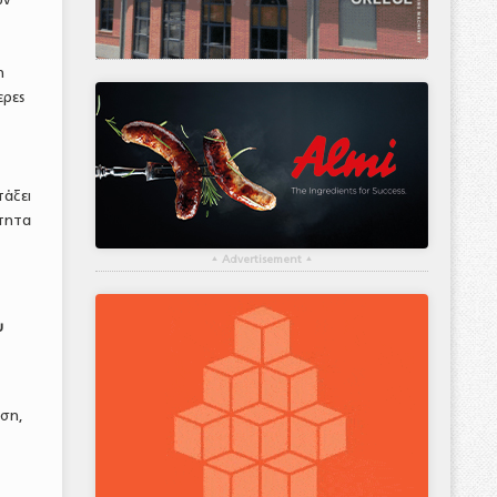
η
ερες
τάξει
ότητα
▴
Advertisement
▴
υ
ωση,
ς