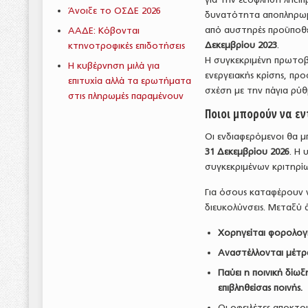
Άνοιξε το ΟΣΔΕ 2026
δυνατότητα αποπληρωμ
από αυστηρές προϋποθέ
ΑΑΔΕ: Κόβονται
Δεκεμβρίου 2023
.
κτηνοτροφικές επιδοτήσεις
Η συγκεκριμένη πρωτοβο
Η κυβέρνηση μιλά για
ενεργειακής κρίσης, π
επιτυχία αλλά τα ερωτήματα
σχέση με την πάγια ρύθ
στις πληρωμές παραμένουν
Ποιοι μπορούν να εν
Οι ενδιαφερόμενοι θα 
31 Δεκεμβρίου 2026
. Η
συγκεκριμένων κριτηρί
Για όσους καταφέρουν ν
διευκολύνσεις. Μεταξύ 
Χορηγείται φορολογ
Αναστέλλονται μέτρα
Παύει η ποινική δίω
επιβληθείσας ποινής.
Οι οφειλέτες αποκτο