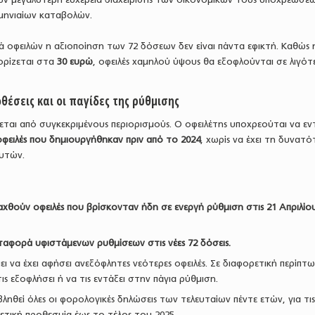
μηνιαίων καταβολών.
 οφειλών η αξιοποίηση των 72 δόσεων δεν είναι πάντα εφικτή. Καθώς 
ορίζεται στα
30 ευρώ
, οφειλές χαμηλού ύψους θα εξοφλούνται σε λιγότ
έσεις και οι παγίδες της ρύθμισης
ται από συγκεκριμένους περιορισμούς. Ο οφειλέτης υποχρεούται να εν
 οφειλές που δημιουργήθηκαν πριν από το 2024
, χωρίς να έχει τη δυνατ
αυτών.
χθούν οφειλές που βρίσκονταν ήδη σε ενεργή ρύθμιση στις 21 Απριλίο
εταφορά υφιστάμενων ρυθμίσεων στις νέες 72 δόσεις.
ει να έχει αφήσει ανεξόφλητες νεότερες οφειλές. Σε διαφορετική περίπτ
ις εξοφλήσει ή να τις εντάξει στην πάγια ρύθμιση.
ληθεί όλες οι φορολογικές δηλώσεις των τελευταίων πέντε ετών, για τι
σχετική προθεσμία έως το τέλος του 2025.