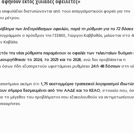
ις αφήνουν εκτός χιλιάδες οφειλέτες»
ς επιφυλάξεις διατυπώνονται από τους επαγγελματικούς φορείς για την
ου μέτρου.
όβλημα των ληξιπρόθεσμων οφειλών, παρά τη ρύθμιση για τις 72 δόσεις
πογράμμισε ο πρόεδρος της ΓΣΕΒΕΕ, Γιώργος Καββαθάς, μιλώντας στο 
ν Καβάλα.
κτός της νέας ρύθμισης παραμένουν οι οφειλές των τελευταίων δυόμισι
ιουργήθηκαν το 2024, το 2025 και το 2026
, ενώ δεν προβλέπεται η
 όσων ήδη εξυπηρετούν υφιστάμενες ρυθμίσεις
24 ή 48 δόσεων
στη ν
 επισήμανε ακόμη ότι
1,75 εκατομμύρια τραπεζικοί λογαριασμοί ιδιωτών
ουν σήμερα δεσμευμένοι από την ΑΑΔΕ και το ΚΕΑΟ
, στοιχείο που, ό
ύει το μέγεθος του προβλήματος που εξακολουθούν να αντιμετωπίζου
πιχειρήσεις.