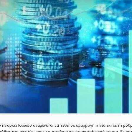
στις αρχές Ιουλίου αναμένεται να τεθεί σε εφαρμογή η νέα έκτακτη ρύθ
ρόθεσμων οφειλών προς το Δημόσιο και τα ασφαλιστικά ταμεία, δίνον