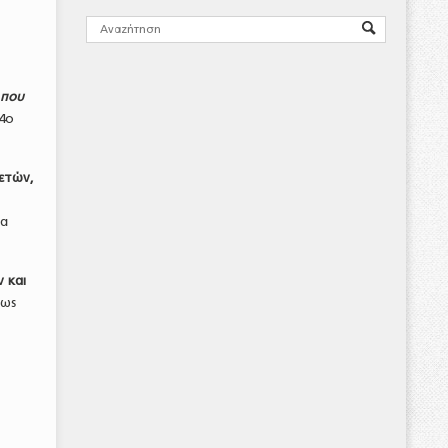
 που
44ο
 ετών,
έα
 και
πως
ν