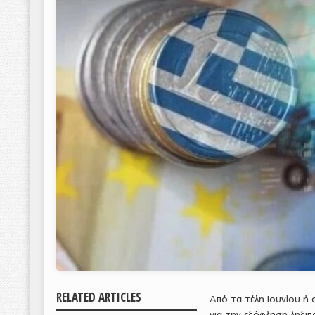
RELATED ARTICLES
Από τα τέλη Ιουνίου ή 
για την εξόφληση ληξιπ