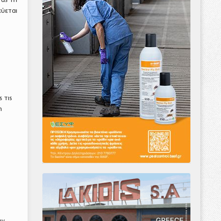
ύεται
 τις
η
ων