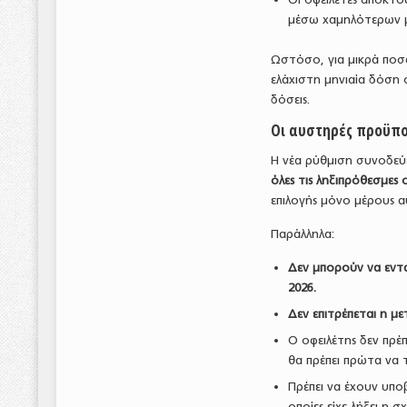
μέσω χαμηλότερων 
Ωστόσο, για μικρά ποσά
ελάχιστη μηνιαία δόση 
δόσεις.
Οι αυστηρές προϋποθ
Η νέα ρύθμιση συνοδεύε
όλες τις ληξιπρόθεσμες
επιλογής μόνο μέρους 
Παράλληλα:
Δεν μπορούν να εντα
2026.
Δεν επιτρέπεται η μ
Ο οφειλέτης δεν πρέπ
θα πρέπει πρώτα να τ
Πρέπει να έχουν υποβ
οποίες είχε λήξει η 