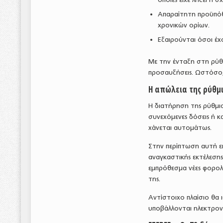
Απαραίτητη προϋπόθ
χρονικών ορίων.
Εξαιρούνται όσοι έχ
Με την ένταξη στη ρύθμ
προσαυξήσεις. Ωστόσο,
Η απώλεια της ρύθμι
Η διατήρηση της ρύθμισ
συνεχόμενες δόσεις ή κ
χάνεται αυτομάτως.
Στην περίπτωση αυτή επ
αναγκαστικής εκτέλεσης
εμπρόθεσμα νέες φορολο
της.
Αντίστοιχο πλαίσιο θα ι
υποβάλλονται ηλεκτρονι