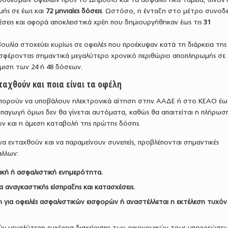
ής σε έως και
72 μηνιαίες δόσεις
. Ωστόσο, η ένταξη στο μέτρο συνοδε
σεις και αφορά αποκλειστικά χρέη που δημιουργήθηκαν έως τις
31
υλία στοχεύει κυρίως σε οφειλές που προέκυψαν κατά τη διάρκεια της
ροσφέροντας σημαντικά μεγαλύτερο χρονικό περιθώριο αποπληρωμής σε
μιση των 24 ή 48 δόσεων.
ταχθούν και ποια είναι τα οφέλη
μπορούν να υποβάλουν ηλεκτρονικά αίτηση στην ΑΑΔΕ ή στο ΚΕΑΟ έως
 υπαγωγή όμως δεν θα γίνεται αυτόματα, καθώς θα απαιτείται η πλήρωσ
ων και η άμεση καταβολή της πρώτης δόσης.
α ενταχθούν και να παραμείνουν συνεπείς, προβλέπονται σημαντικές
άλλων:
ική ή ασφαλιστική ενημερότητα.
 αναγκαστικής είσπραξης και κατασχέσεις.
ξη για οφειλές ασφαλιστικών εισφορών ή αναστέλλεται η εκτέλεση τυχόν
ύν μεγαλύτερη ευχέρεια διαχείρισης των οικονομικών τους υποχρεώσε