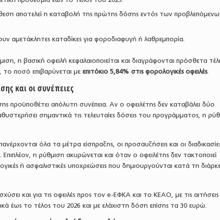
εση αποτελεί η καταβολή της πρώτης δόσης εντός των προβλεπόμενω
ουν αμετάκλητες καταδίκες για φοροδιαφυγή ή λαθρεμπορία.
ιση, η βασική οφειλή κεφαλαιοποιείται και διαγράφονται πρόσθετα τέλ
 το ποσό επιβαρύνεται με
επιτόκιο 5,84% στις φορολογικές οφειλές
.
σης και οι συνέπειες
ης προϋποθέτει απόλυτη συνέπεια. Αν ο οφειλέτης δεν καταβάλει δύο
αθυστερήσει σημαντικά τις τελευταίες δόσεις του προγράμματος, η ρύ
ανέρχονται όλα τα μέτρα είσπραξης, οι προσαυξήσεις και οι διαδικασίε
. Επιπλέον, η ρύθμιση ακυρώνεται και όταν ο οφειλέτης δεν τακτοποιεί
γικές ή ασφαλιστικές υποχρεώσεις που δημιουργούνται κατά τη διάρκε
σχύσει και για τις οφειλές προς τον e-ΕΦΚΑ και το ΚΕΑΟ, με τις αιτήσεις
κά έως το τέλος του 2026 και με ελάχιστη δόση επίσης τα 30 ευρώ.