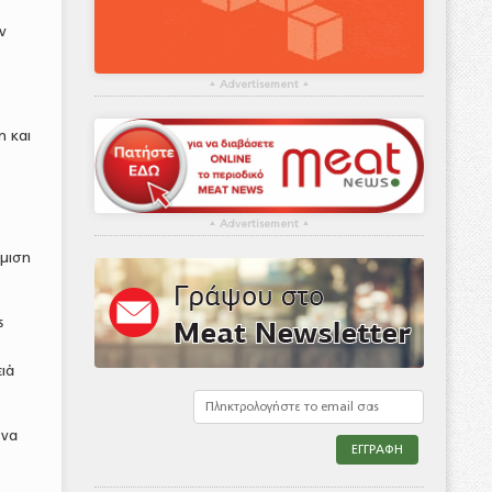
ν
▴
Advertisement
▴
η και
▴
Advertisement
▴
θμιση
ς
ιά
 να