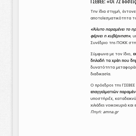
ΓΣΕΒΕΕ: «Οι 72 δόσε
Την ίδια στιγμή, έντονε
αποτελεσματικότητα τ
«Άλυτο παραμένει το πρ
φέρνει η κυβέρνηση»
,
υ
Συνέδριο της ΠΟΚΚ στη
Σύμφωνα με τον ίδιο,
ε
δηλαδή τα χρέη που δημ
δυνατότητα μεταφοράς
διαδικασία.
Ο πρόεδρος της ΓΣΕΒΕΕ
επαγγελματιών παραμέν
υποστήριξε, καταδεικν
χιλιάδες νοικοκυριά και ε
Πηγή: amna.gr