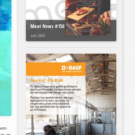
Meat News #150
July 2026
μιση
τας τη