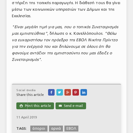
στήριξη της τοπικής παραγωγής. Η διάθεσή τους θα γίνει
ΤΟ ΠΕΡΙΟΔΙΚΟ
μέσω των κοινωνικών υπηρεσιών των Δήμων και της
Εκκλησίας.
Profile
"Είναι μεγάλη τιμή για μας, που ο τοπικός Συνεταιρισμός
ΑΡΧΕΙΟ ΤΕΥΧΩΝ
μας εμπιστεύθηκε"
, δήλωσε ο κ. Κανελλόπουλος.
"Θέλω
να ευχαριστήσω τον πρόεδρο της ΕΒΟΛ Νικήτα Πρίντζο
ΣΥΝΕΔΡΙΟ ΚΡΕΑΤΟΣ
για την ενέργειά του και δηλώνουμε σε όλους ότι θα
φανούμε αντάξιοι της εμπιστοσύνης που μας έδειξε ο
Συνεταιρισμός".
Social media





Share this article
Print this article
Send e-mail

✉
11 April 2019
άποροι
αρνιά
ΕΒΟΛ
TAGS: