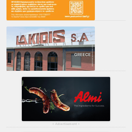
▴
Advertisement
▴