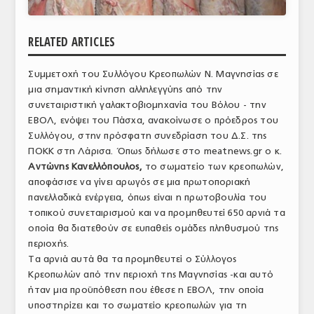
ΑΝΑΛΥΣΕΙΣ
RELATED ARTICLES
ΕΜΠΟΡΙΚΟΣ ΚΑΤΑΛΟΓΟΣ
Συμμετοχή του Συλλόγου Κρεοπωλών Ν. Μαγνησίας σε
ΠΑΡΑΓΩΓΗ & ΕΜΠΟΡΙΑ
μια σημαντική κίνηση αλληλεγγύης από την
ΣΦΑΓΕΙΑ
συνεταιριστική γαλακτοβιομηχανία του Βόλου - την
ΕΒΟΛ, ενόψει του Πάσχα, ανακοίνωσε ο πρόεδρος του
ΠΡΩΤΕΣ ΥΛΕΣ
Συλλόγου, στην πρόσφατη συνεδρίαση του Δ.Σ. της
ΠΟΚΚ στη Λάρισα. Όπως δήλωσε στο meatnews.gr o κ.
ΕΞΟΠΛΙΣΜΟΣ
Αντώνης Κανελλόπουλος,
το σωματείο των κρεοπωλών,
αποφάσισε να γίνει αρωγός σε μια πρωτοποριακή
ΥΠΗΡΕΣΙΕΣ
πανελλαδικά ενέργεια, όπως είναι η πρωτοβουλία του
τοπικού συνεταιρισμού και να προμηθευτεί 650 αρνιά τα
ΕΜΠΟΡΙΚΟΙ ΑΝΤΙΠΡΟΣΩΠΟΙ
οποία θα διατεθούν σε ευπαθείς ομάδες πληθυσμού της
περιοχής.
ΝΟΜΟΘΕΣΙΑ
Τα αρνιά αυτά θα τα προμηθευτεί ο Σύλλογος
ΕΛΛΗΝΙΚΗ ΝΟΜΟΘΕΣΙΑ
Κρεοπωλών από την περιοχή της Μαγνησίας -και αυτό
ήταν μια προϋπόθεση που έθεσε η ΕΒΟΛ, την οποία
ΕΥΡΩΠΑΪΚΗ ΝΟΜΟΘΕΣΙΑ
υποστηρίζει και το σωματείο κρεοπωλών για τη