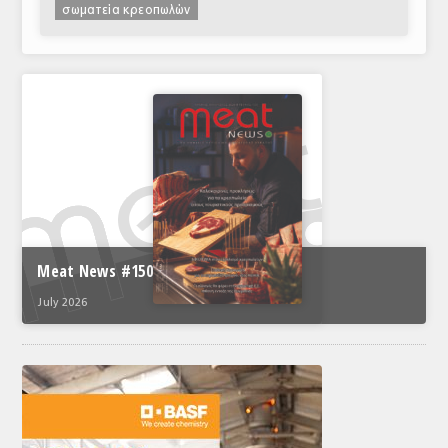
σωματεία κρεοπωλών
Meat News #150
July 2026