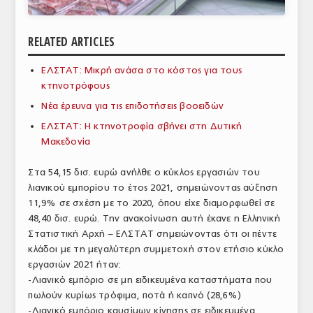
ΑΝΑΛΥΣΕΙΣ
RELATED ARTICLES
ΕΜΠΟΡΙΚΟΣ ΚΑΤΑΛΟΓΟΣ
ΕΛΣΤΑΤ: Μικρή ανάσα στο κόστος για τους
ΠΑΡΑΓΩΓΗ & ΕΜΠΟΡΙΑ
κτηνοτρόφους
ΣΦΑΓΕΙΑ
Νέα έρευνα για τις επιδοτήσεις βοοειδών
ΕΛΣΤΑΤ: Η κτηνοτροφία σβήνει στη Δυτική
ΠΡΩΤΕΣ ΥΛΕΣ
Μακεδονία
ΕΞΟΠΛΙΣΜΟΣ
Στα 54,15 δισ. ευρώ ανήλθε ο κύκλος εργασιών του
λιανικού εμπορίου το έτος 2021, σημειώνοντας αύξηση
ΥΠΗΡΕΣΙΕΣ
11,9% σε σχέση με το 2020, όπου είχε διαμορφωθεί σε
ΕΜΠΟΡΙΚΟΙ ΑΝΤΙΠΡΟΣΩΠΟΙ
48,40 δισ. ευρώ. Την ανακοίνωση αυτή έκανε η Ελληνική
Στατιστική Αρχή – ΕΛΣΤΑΤ σημειώνοντας ότι οι πέντε
ΝΟΜΟΘΕΣΙΑ
κλάδοι με τη μεγαλύτερη συμμετοχή στον ετήσιο κύκλο
εργασιών 2021
ήταν:
ΕΛΛΗΝΙΚΗ ΝΟΜΟΘΕΣΙΑ
-Λιανικό εμπόριο σε μη ειδικευμένα καταστήματα που
πωλούν κυρίως τρόφιμα, ποτά ή καπνό (28,6%)
ΕΥΡΩΠΑΪΚΗ ΝΟΜΟΘΕΣΙΑ
-Λιανικό εμπόριο καυσίμων κίνησης σε ειδικευμένα