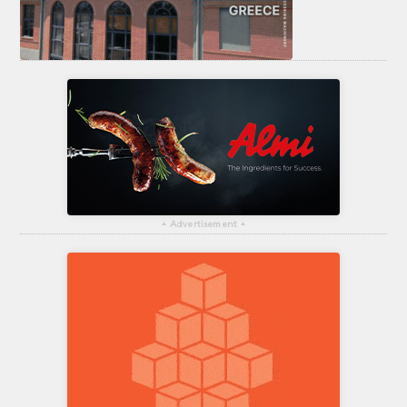
▴
Advertisement
▴