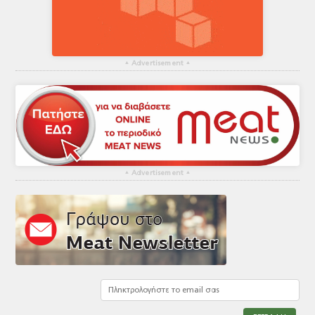
▴
Advertisement
▴
▴
Advertisement
▴