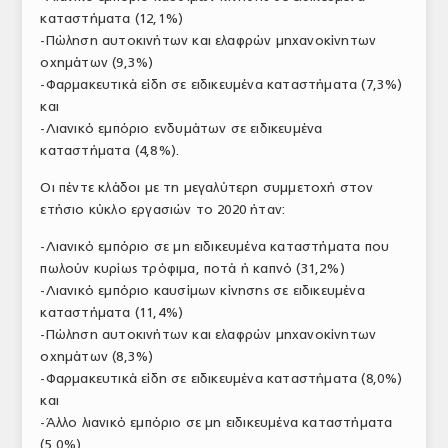
καταστήματα (12,1%)
ΤΟ ΠΕΡΙΟΔΙΚΟ
-Πώληση αυτοκινήτων και ελαφρών μηχανοκίνητων
Profile
οχημάτων (9,3%)
-Φαρμακευτικά είδη σε ειδικευμένα καταστήματα (7,3%)
ΑΡΧΕΙΟ ΤΕΥΧΩΝ
και
-Λιανικό εμπόριο ενδυμάτων σε ειδικευμένα
ΣΥΝΕΔΡΙΟ ΚΡΕΑΤΟΣ
καταστήματα (4,8%).
Οι πέντε κλάδοι με τη μεγαλύτερη συμμετοχή στον
ετήσιο κύκλο εργασιών το 2020
ήταν:
-Λιανικό εμπόριο σε μη ειδικευμένα καταστήματα που
πωλούν κυρίως τρόφιμα, ποτά ή καπνό (31,2%)
-Λιανικό εμπόριο καυσίμων κίνησης σε ειδικευμένα
καταστήματα (11,4%)
-Πώληση αυτοκινήτων και ελαφρών μηχανοκίνητων
οχημάτων (8,3%)
-Φαρμακευτικά είδη σε ειδικευμένα καταστήματα (8,0%)
και
-Άλλο λιανικό εμπόριο σε μη ειδικευμένα καταστήματα
(5,0%).