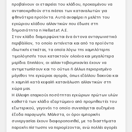
προβαίνουν οι εταιρείες του κλάδου, προκειμένου να
ΑΝΑΛΥΣΕΙΣ
ανταποκριθούν στις πιέσεις των καταναλωτών για
φθηνότερα προϊόντα. Αυτά αναφέρει η μελέτη του
ΕΜΠΟΡΙΚΟΣ ΚΑΤΑΛΟΓΟΣ
εγχώριου κλάδου αλλαντικών που έδωσε στη
δημοσιότητα η Hellastat Α.Ε.
ΠΑΡΑΓΩΓΗ & ΕΜΠΟΡΙΑ
Στον κλάδο διαμορφώνεται ένα έντονα ανταγωνιστικό
περιβάλλον, το οποίο εντείνεται και από τα προϊόντα
ΣΦΑΓΕΙΑ
ιδιωτικής ετικέτας, τα οποία λόγω της χαμηλότερης
ΠΡΩΤΕΣ ΥΛΕΣ
τιμολόγησής τους κατακτούν ολοένα και μεγαλύτερα
μερίδια. Επιπλέον, οι αλλαντοβιομηχανίες έχουν να
ΕΞΟΠΛΙΣΜΟΣ
αντιμετωπίσουν και το ούτως ή άλλως περιορισμένο
μέγεθος της εγχώριας αγοράς, όπως εξάλλου δεικνύει και
ΥΠΗΡΕΣΙΕΣ
η χαμηλή κατά κεφαλή κατανάλωση αλλαντικών στη
χώρα μας.
ΕΜΠΟΡΙΚΟΙ ΑΝΤΙΠΡΟΣΩΠΟΙ
Η έλλειψη επαρκούς ποσότητας εγχώριων πρώτων υλών
καθιστά των κλάδο εξαρτώμενο από προμηθευτές του
ΝΟΜΟΘΕΣΙΑ
εξωτερικού, γεγονός το οποίο συνεπάγεται αυξημένα
έξοδα παραγωγής. Μάλιστα, οι όροι εμπορικής
ΕΛΛΗΝΙΚΗ ΝΟΜΟΘΕΣΙΑ
συνεργασίας έχουν διαφοροποιηθεί, με τα διαστήματα
ΕΥΡΩΠΑΪΚΗ ΝΟΜΟΘΕΣΙΑ
παροχής πίστωσης να περιορίζονται, ενώ πολλές αγορές