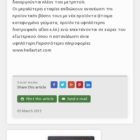
διενεργούνται πλέον τοις μετρητοίς.
ΤΟ ΠΕΡΙΟΔΙΚΟ
Οι μεγαλύτερες εταιρίες επιδιώκουν ανανέωση της
προϊοντικής βάσης τους με νέα προϊόντα (έτοιμα
Profile
κατεψυγμένα γεύματα, προϊόντα υψηλότερης
διατροφικής αξίας κ.λπ.) ενώ επεκτείνονται σε χώρες του
ΑΡΧΕΙΟ ΤΕΥΧΩΝ
εξωτερικού όπου η κατανάλωση είναι
υψηλότερη.Περισσότερες πληροφορίες:
ΣΥΝΕΔΡΙΟ ΚΡΕΑΤΟΣ
www.hellastat.com
Social media





Share this article
Print this article
Send e-mail

✉
05 March 2013