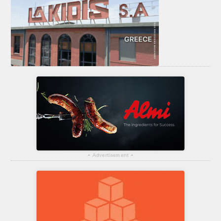
▴
Advertisement
▴