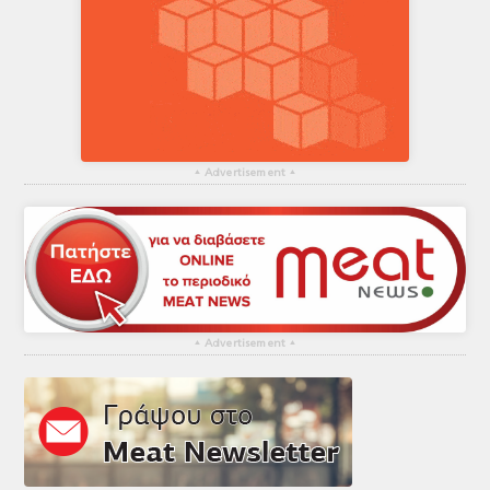
▴
Advertisement
▴
▴
Advertisement
▴