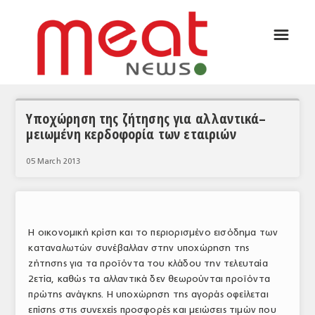
☰
ΑΡΘΡΟΓΡΑΦΙΑ
ΕΛΛΑΔΑ
ΕΙΔΗΣΕΙΣ
Υποχώρηση της ζήτησης για αλλαντικά–
μειωμένη κερδοφορία των εταιριών
ΣΥΝΕΝΤΕΥΞΕΙΣ
05 March 2013
ΘΕΜΑΤΑ
ΑΝΑΛΥΣΕΙΣ
ΚΟΣΜΟΣ
Η οικονομική κρίση και το περιορισμένο εισόδημα των
καταναλωτών συνέβαλλαν στην υποχώρηση της
ΕΙΔΗΣΕΙΣ
ζήτησης για τα προϊόντα του κλάδου την τελευταία
2ετία, καθώς τα αλλαντικά δεν θεωρούνται προϊόντα
ΕΥΡΩΠΑΪΚΕΣ ΑΠΟΦΑΣΕΙΣ
πρώτης ανάγκης. Η υποχώρηση της αγοράς οφείλεται
ΘΕΜΑΤΑ
επίσης στις συνεχείς προσφορές και μειώσεις τιμών που