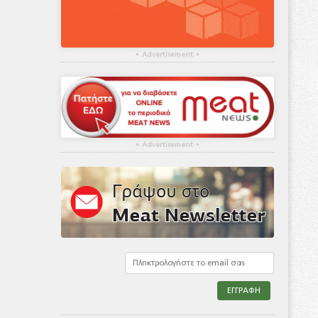
▴
Advertisement
▴
▴
Advertisement
▴