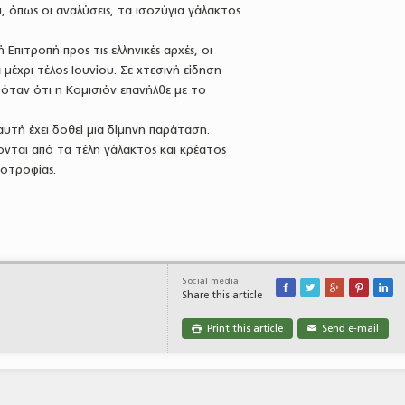
 όπως οι αναλύσεις, τα ισοζύγια γάλακτος
πιτροπή προς τις ελληνικές αρχές, οι
μέχρι τέλος Ιουνίου. Σε χτεσινή είδηση
ταν ότι η Κομισιόν επανήλθε με το
τή έχει δοθεί μια δίμηνη παράταση.
νται από τα τέλη γάλακτος και κρέατος
νοτροφίας.
Social media





Share this article
Print this article
Send e-mail

✉