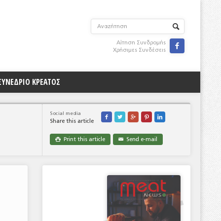
Αίτηση Συνδρομής

Χρήσιμες Συνδέσεις
ΣΥΝΕΔΡΙΟ ΚΡΕΑΤΟΣ
Social media





Share this article
Print this article
Send e-mail

✉