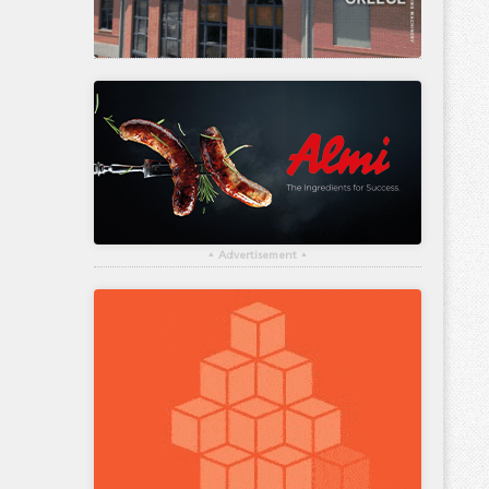
▴
Advertisement
▴