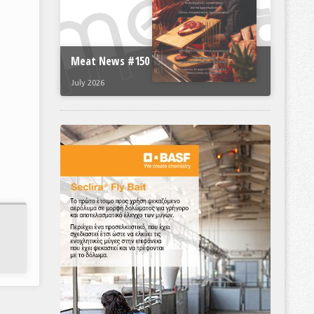
Meat News #150
July 2026