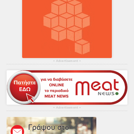
▴
Advertisement
▴
▴
Advertisement
▴