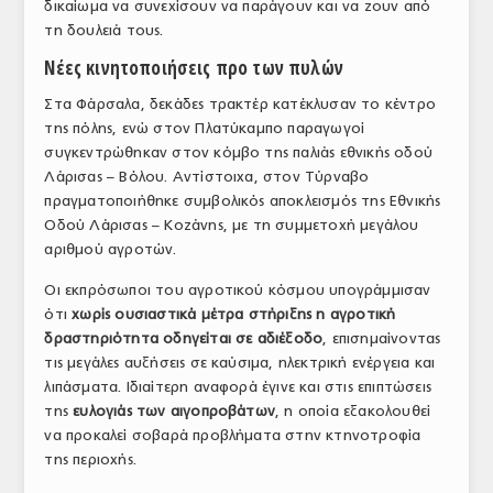
δικαίωμα να συνεχίσουν να παράγουν και να ζουν από
τη δουλειά τους.
Νέες κινητοποιήσεις προ των πυλών
Στα Φάρσαλα, δεκάδες τρακτέρ κατέκλυσαν το κέντρο
της πόλης, ενώ στον Πλατύκαμπο παραγωγοί
συγκεντρώθηκαν στον κόμβο της παλιάς εθνικής οδού
Λάρισας – Βόλου. Αντίστοιχα, στον Τύρναβο
πραγματοποιήθηκε συμβολικός αποκλεισμός της Εθνικής
Οδού Λάρισας – Κοζάνης, με τη συμμετοχή μεγάλου
αριθμού αγροτών.
Οι εκπρόσωποι του αγροτικού κόσμου υπογράμμισαν
ότι
χωρίς ουσιαστικά μέτρα στήριξης η αγροτική
δραστηριότητα οδηγείται σε αδιέξοδο
, επισημαίνοντας
τις μεγάλες αυξήσεις σε καύσιμα, ηλεκτρική ενέργεια και
λιπάσματα. Ιδιαίτερη αναφορά έγινε και στις επιπτώσεις
της
ευλογιάς των αιγοπροβάτων
, η οποία εξακολουθεί
να προκαλεί σοβαρά προβλήματα στην κτηνοτροφία
της περιοχής.