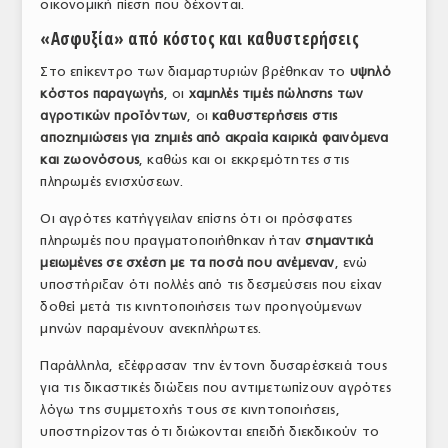
οικονομική πίεση που δέχονται.
ΤΟ ΠΕΡΙΟΔΙΚΟ
«Ασφυξία» από κόστος και καθυστερήσεις
Profile
Στο επίκεντρο των διαμαρτυριών βρέθηκαν το
υψηλό
κόστος παραγωγής
, οι
χαμηλές τιμές πώλησης των
ΑΡΧΕΙΟ ΤΕΥΧΩΝ
αγροτικών προϊόντων
, οι
καθυστερήσεις στις
αποζημιώσεις για ζημιές από ακραία καιρικά φαινόμενα
ΣΥΝΕΔΡΙΟ ΚΡΕΑΤΟΣ
και ζωονόσους
, καθώς και οι εκκρεμότητες στις
πληρωμές ενισχύσεων.
Οι αγρότες κατήγγειλαν επίσης ότι οι πρόσφατες
πληρωμές που πραγματοποιήθηκαν ήταν
σημαντικά
μειωμένες σε σχέση με τα ποσά που ανέμεναν
, ενώ
υποστήριξαν ότι πολλές από τις δεσμεύσεις που είχαν
δοθεί μετά τις κινητοποιήσεις των προηγούμενων
μηνών παραμένουν ανεκπλήρωτες.
Παράλληλα, εξέφρασαν την έντονη δυσαρέσκειά τους
για τις δικαστικές διώξεις που αντιμετωπίζουν αγρότες
λόγω της συμμετοχής τους σε κινητοποιήσεις,
υποστηρίζοντας ότι διώκονται επειδή διεκδικούν το