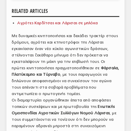
ΑΝΑΛΥΣΕΙΣ
RELATED ARTICLES
ΕΜΠΟΡΙΚΟΣ ΚΑΤΑΛΟΓΟΣ
Αγρότες Καρδίτσας και Λάρισας σε μπλόκα
ΠΑΡΑΓΩΓΗ & ΕΜΠΟΡΙΑ
Με δυναμικές κινητοποιήσεις και δεκάδες τρακτέρ στους
δρόμους, αγρότες και κτηνοτρόφοι της Λάρισας
ΣΦΑΓΕΙΑ
εγκαινίασαν έναν νέο κύκλο αγωνιστικών δράσεων,
στέλνοντας ξεκάθαρο μήνυμα ότι δεν πρόκειται να
ΠΡΩΤΕΣ ΥΛΕΣ
εγκαταλείψουν τη μάχη για την επιβίωσή τους. Οι
ΕΞΟΠΛΙΣΜΟΣ
πρώτες κινητοποιήσεις πραγματοποιήθηκαν σε
Φάρσαλα,
Πλατύκαμπο και Τύρναβο
, με τους παραγωγούς να
ΥΠΗΡΕΣΙΕΣ
δηλώνουν αποφασισμένοι να συνεχίσουν τον αγώνα
τους απέναντι στα σοβαρά προβλήματα που
ΕΜΠΟΡΙΚΟΙ ΑΝΤΙΠΡΟΣΩΠΟΙ
αντιμετωπίζει ο πρωτογενής τομέας.
Οι διαμαρτυρίες οργανώθηκαν έπειτα από αποφάσεις
ΝΟΜΟΘΕΣΙΑ
τοπικών συσκέψεων και με πρωτοβουλία της
Ενωτικής
Ομοσπονδίας Αγροτικών Συλλόγων Νομού Λάρισας
, με
ΕΛΛΗΝΙΚΗ ΝΟΜΟΘΕΣΙΑ
τους συμμετέχοντες να τονίζουν ότι δεν μπορούν να
ΕΥΡΩΠΑΪΚΗ ΝΟΜΟΘΕΣΙΑ
παραμένουν αδρανείς μπροστά στη συνεχιζόμενη