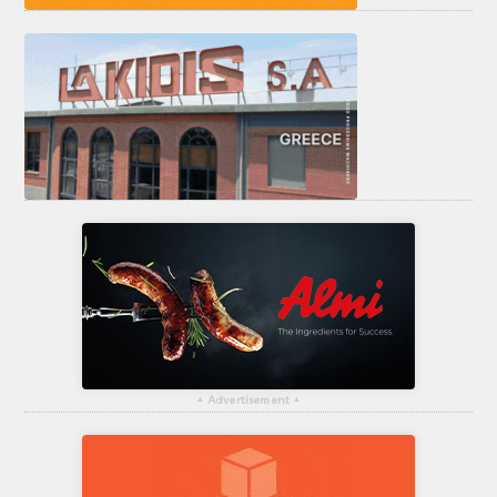
▴
Advertisement
▴