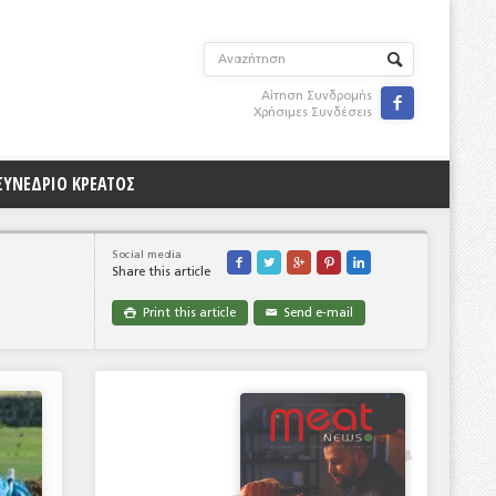
Αίτηση Συνδρομής

Χρήσιμες Συνδέσεις
ΣΥΝΕΔΡΙΟ ΚΡΕΑΤΟΣ
Social media





Share this article
Print this article
Send e-mail

✉