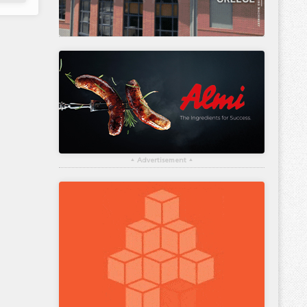
▴
Advertisement
▴