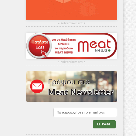
▴
Advertisement
▴
▴
Advertisement
▴