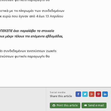
τικά με τις πληρωμές των συνδεδεμένων
κ ευρώ που έγιναν από 4 έως 13 Απριλίου
ΕΚΕΠΕ έχει παραλάβει τα στοιχεία
υς μέχρι τέλους της επόμενης εβδομάδας,
ές συνδεδεμένων ενισχύσεων ζωικής
ισχύσεων φυτικής παραγωγής θα
Social media





Share this article
Print this article
Send e-mail

✉