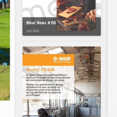
Meat News #150
July 2026