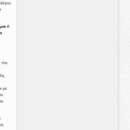
 λόγος
α
 μας ή
ε
ς
 της
δα,
ν με
ν.
μα
ς
ως,