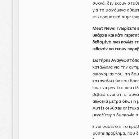
συχνά, δεν έχουν σταθ
για τα φαινόμενα αθέμιτ
επιχειρηματική συμπερι
Meat
News
: Γνωρίζετε 
υπάρχει και κάτι περι
δεδομένο πως πολλές ετα
πιθανόν να έχουν παραβ
Σωτήρης Αναγνωστόπο
κατάλληλα για την αντι
οικονομίας του, τη δομ
καταναλωτών που δραστ
ίσως να μην έχει αποτέ
βέβαιο είναι ότι οι συ
απλοϊκά μέτρα όπως η 
Αυτές οι λύσεις απέτυ
μεγαλύτερη δυσκολία σ
Είναι σαφές ότι το πρό
φύσης πρόβλημα, που δύ