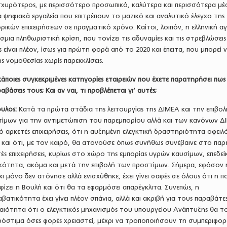
ισχυρότερος, με περισσότερο προσωπικό, καλύτερα και περισσότερα μέ
 ψηφιακά εργαλεία που επιτρέπουν το μαζικό και αναλυτικό έλεγχο της
ικών επιχειρήσεων σε πραγματικό χρόνο. Καίτοι, λοιπόν, η ελληνική α
σμια πληθωριστική κρίση, που τονίζει τις αδυναμίες και τις στρεβλώσεις
 είναι πλέον, ίσως για πρώτη φορά από το 2020 και έπειτα, που μπορεί 
ς νομοθεσίας χωρίς παρεκκλίσεις.
κάποιες συγκεκριμένες κατηγορίες εταιρειών που έχετε παρατηρήσει πως
βάσεις τους; Και αν ναι, τι προβλέπεται γι’ αυτές;
υλος:
Κατά τα πρώτα στάδια της λειτουργίας της ΔΙΜΕΑ και την επιβο
μων για την αντιμετώπιση του παρεμπορίου αλλά και των κανόνων Δ
ό αρκετές επιχειρήσεις, ότι η αυξημένη ελεγκτική δραστηριότητα οφειλ
 και ότι, με τον καιρό, θα ατονούσε όπως συνήθως συνέβαινε στο παρ
ές επιχειρήσεις, κυρίως στο χώρο της εμπορίας υγρών καυσίμων, επεδεί
κότητα, ακόμα και μετά την επιβολή των προστίμων. Σήμερα, εφόσον 
ι μόνο δεν ατόνησε αλλά ενισχύθηκε, έχει γίνει σαφές σε όλους ότι η πο
φίζει η Βουλή και ότι θα τα εφαρμόσει απαρέγκλιτα. Συνεπώς, η
ατικότητα έχει γίνει πλέον σπάνια, αλλά και ακριβή για τους παραβάτες
αιότητα ότι ο ελεγκτικός μηχανισμός του υπουργείου Ανάπτυξης θα τ
ι πρόστιμα όσες φορές χρειαστεί, μέχρι να τροποποιήσουν τη συμπεριφο