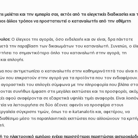
ις μελέτες και την εμπειρία σας, εκτός από τις ελεγκτικές διαδικασίες και 
οιος άλλος τρόπος να προστατευτεί ο καταναλωτής από την αθέμιτη
υλος:
Ο έλεγχος της αγοράς, όσο ενδελεχής και αν είναι, δρα πάντοτε
μετά την παραβίαση των δικαιωμάτων του καταναλωτή. Συνεπώς, ο έλ
στήσει το σημαντικότερο όπλο του καταναλωτή στην αγορά, τη
αι επιλογής.
α που αντιμετωπίζει ο καταναλωτής στην καθημερινότητά του είναι η
μών που επικρατούν στην αγορά για τα προϊόντα που τον ενδιαφέρουν
ς αγοραστικές του επιλογές σύμφωνα με την πληροφορία που βλέπει στο
οντας συνήθως έμφαση στις μεγάλες εκπτώσεις και τις προσφορές, ακόμ
κές αφού αναφέρονται σε εξαιρετικά υψηλές τιμές αναφοράς. Είναι λοιπό
τεία να λειτουργήσει σε δύο άξονες: αφενός να προσφέρει στους
ργαλεία σύγκρισης τιμών, όπως το e-katanalotis και, αφετέρου, να
διαθέσιμο μέσο τις παραπλανητικές εκπτώσεις που αλλοιώνουν τα κριτή
τή.
ή το ηλεκτρονικό εμπόριο ενέχει περισσότερες περιπτώσεις αισχροκέρδε