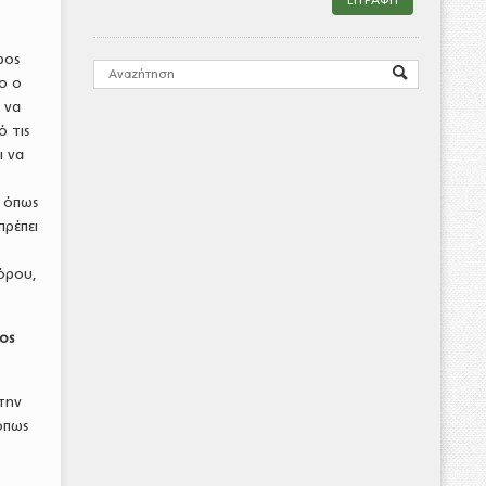
ρος
ο ο
 να
ό τις
ι να
, όπως
πρέπει
όρου,
ιος
την
όπως