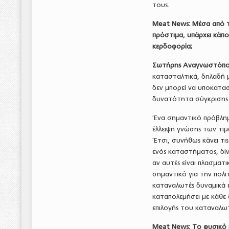
τους.
Meat
News
: Μέσα από τ
πρόστιμα, υπάρχει κάπ
κερδοφορία;
Σωτήρης Αναγνωστόπο
κατασταλτικά, δηλαδή 
δεν μπορεί να υποκατα
δυνατότητα σύγκρισης κ
Ένα σημαντικό πρόβλημ
έλλειψη γνώσης των τι
Έτσι, συνήθως κάνει τι
ενός καταστήματος, δίν
αν αυτές είναι πλασματι
σημαντικό για την πολι
καταναλωτές δυναμικά ε
καταπολεμήσει με κάθε 
επιλογής του καταναλω
Meat
News
: Το φυσικό 