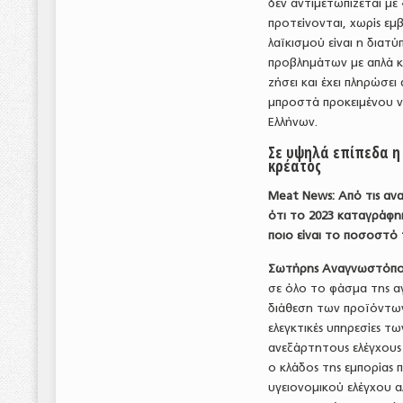
δεν αντιμετωπίζεται μ
προτείνονται, χωρίς εμ
λαϊκισμού είναι η δια
προβλημάτων με απλά κα
ζήσει και έχει πληρώσει 
μπροστά προκειμένου ν
Ελλήνων.
Σε υψηλά επίπεδα η
κρέατος
Meat
News
: Από τις α
ότι το 2023 καταγράφηκ
ποιο είναι το ποσοστό
Σωτήρης Αναγνωστόπο
σε όλο το φάσμα της α
διάθεση των προϊόντων
ελεγκτικές υπηρεσίες τω
ανεξάρτητους ελέγχους
ο κλάδος της εμπορίας 
υγειονομικού ελέγχου α