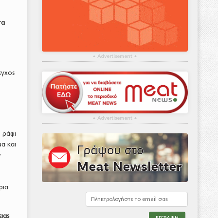
τα
▴
Advertisement
▴
εγχος
▴
Advertisement
▴
.
 ράφι
α και
ν
ρια
ιας