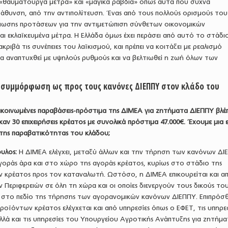
ε «θαυματουργά μέτρα» και «μαγικά ραβδιά» όπως αυτά που συχνά
βάθυνση, από την αντιπολίτευση. Ένας από τους πολλούς ορισμούς του
τύπωσης προτάσεων για την αντιμετώπιση σύνθετων οικονομικών
ι εκλαϊκευμένα μέτρα. Η Ελλάδα όμως έχει περάσει από αυτό το στάδιο,
ακριβά τις συνέπειες του λαϊκισμού, και πρέπει να κοιτάξει με ρεαλισμό
α αναπτυχθεί με υψηλούς ρυθμούς και να βελτιωθεί η ζωή όλων των
 συμμόρφωση ως προς τους κανόνες ΔΙΕΠΠΥ στον κλάδο του
νακοινωμένες παραβάσεις-πρόστιμα της ΔΙΜΕΑ για ζητήματα ΔΙΕΠΠΥ βλέ
αν 30 επιχειρήσεις κρέατος με συνολικά πρόστιμα 47.000€. Έχουμε μια 
 της παραβατικότητας του κλάδου;
υλος:
Η ΔΙΜΕΑ ελέγχει, μεταξύ άλλων και την τήρηση των κανόνων ΔΙ
γοράς άρα και στο χώρο της αγοράς κρέατος, κυρίως στο στάδιο της
 κρέατος προς τον καταναλωτή. Ωστόσο, η ΔΙΜΕΑ επικουρείται και απ
ν Περιφερειών σε όλη τη χώρα και οι οποίες διενεργούν τους δικούς το
 στο πεδίο της τήρησης των αγορανομικών κανόνων ΔΙΕΠΠΥ. Επιπρόσθ
προϊόντων κρέατος ελέγχεται και από υπηρεσίες όπως ο ΕΦΕΤ, τις υπηρε
λλά και τις υπηρεσίες του Υπουργείου Αγροτικής Ανάπτυξης για ζητήμ