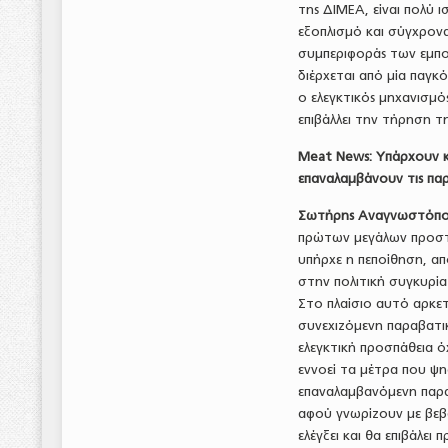
της ΔΙΜΕΑ, είναι πολύ 
εξοπλισμό και σύγχρονα
συμπεριφοράς των εμπορ
διέρχεται από μία παγκό
ο ελεγκτικός μηχανισμός
επιβάλλει την τήρηση τη
Meat
News
: Υπάρχουν 
επαναλαμβάνουν τις παρα
Σωτήρης Αναγνωστόπο
πρώτων μεγάλων προστί
υπήρχε η πεποίθηση, απ
στην πολιτική συγκυρία
Στο πλαίσιο αυτό αρκετ
συνεχιζόμενη παραβατι
ελεγκτική προσπάθεια όχ
εννοεί τα μέτρα που ψη
επαναλαμβανόμενη παραβ
αφού γνωρίζουν με βεβ
ελέγξει και θα επιβάλε