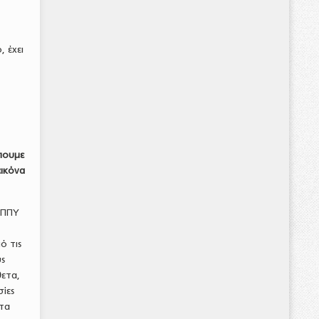
 έχει
πουμε
εικόνα
ΕΠΠΥ
ό τις
υς
ετα,
σίες
ατα