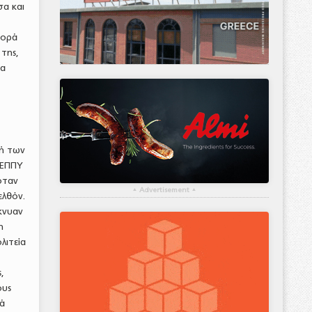
σα και
γορά
 της,
να
λή των
ΙΕΠΠΥ
όταν
▴
Advertisement
▴
ελθόν.
κνυαν
η
λιτεία
,
ους
ρά