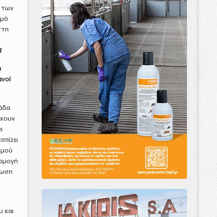
η των
σμό
στη
4
α
ανοί
λάδα
έχουν
ς
σπίζει
σμού
αρμογή
φωση
υ και