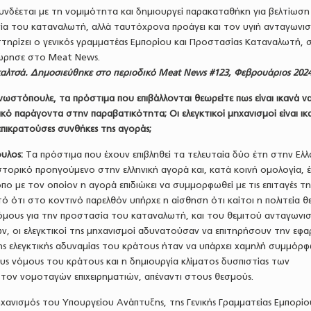
υνδέεται με τη νομιμότητα και δημιουργεί παρακαταθήκη για βελτίωσ
ία του καταναλωτή, αλλά ταυτόχρονα προάγει και τον υγιή ανταγωνι
στηρίζει ο γενικός γραμματέας Εμπορίου και Προστασίας Καταναλωτή, 
ώρησε στο Meat News.
καλτσά. Δημοσιεύθηκε στο περιοδικό Meat News #123, Φεβρουάριος 202
γνωστόπουλε, τα πρόστιμα που επιβάλλονται θεωρείτε πως είναι ικανά ν
ικό παράγοντα στην παραβατικότητα;
Οι ελεγκτικοί μηχανισμοί είναι ικ
επικρατούσες συνθήκες της αγοράς;
υλος:
Τα πρόστιμα που έχουν επιβληθεί τα τελευταία δύο έτη στην Ελ
στορικό προηγούμενο στην ελληνική αγορά και, κατά κοινή ομολογία, 
πο με τον οποίον η αγορά επιδιώκει να συμμορφωθεί με τις επιταγές τη
τό ότι στο κοντινό παρελθόν υπήρχε η αίσθηση ότι καίτοι η πολιτεία θε
νόμους για την προστασία του καταναλωτή, και του θεμιτού ανταγωνι
ων, οι ελεγκτικοί της μηχανισμοί αδυνατούσαν να επιτηρήσουν την εφ
ης ελεγκτικής αδυναμίας του κράτους ήταν να υπάρχει χαμηλή συμμόρ
υς νόμους του κράτους και η δημιουργία κλίματος δυσπιστίας των
 τον νομοταγών επιχειρηματιών, απέναντι στους θεσμούς.
ηχανισμός του Υπουργείου Ανάπτυξης, της Γενικής Γραμματείας Εμπορίο