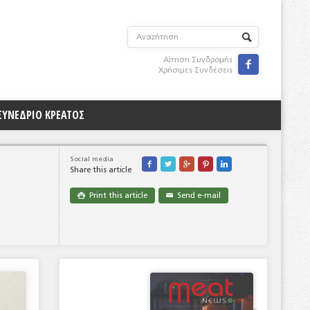
Αίτηση Συνδρομής

Χρήσιμες Συνδέσεις
ΣΥΝΕΔΡΙΟ ΚΡΕΑΤΟΣ
Social media





Share this article
Print this article
Send e-mail

✉