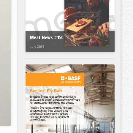
Meat News #150
July 2026