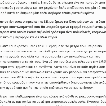
ερό μέτρο σύγκριση τιμών. Επιπρόσθετα, σήμερα γίνεται περισσότερος
ης κερδοφορίας λόγω και της μεγάλης ηθικής απαξίας που έχει μία τέτοι
φορά κατά τη διάρκεια μίας πολύ σοβαρής πληθωριστικής κρίσης.
εάν αντίστοιχες υπηρεσίες της Ε.Ε. μετέρχονται ίδιων μέτρων με τα δικά
σσότερο αποτελεσματικό που θα μπορούσαμε να εφαρμόσουμε; Ρωτάω μ
ιρείες στις οποίες έχουν επιβληθεί πρόστιμα είναι πολυεθνικές, επομένω
ατική συμπεριφορά και σε άλλες χώρες.
υλος:
Κάθε κράτος-μέλος της Ε.Ε. εφαρμόζει τα μέτρα που θεωρεί πιο
μετώπιση των συνεπειών της πληθωριστικής κρίσης ανάλογα με τη δομή
ή της αγοράς του αλλά και τη νοοτροπία των επιχειρήσεων και των
ηριοποιούνται εντός του. Ένα μέτρο που έχει αποτέλεσμα στην Ελλά
λεσμα στη Γερμανία και το αντίθετο. Αυτό που είναι σε κάθε περίπτωση
νέπειες της παγκόσμιας πληθωριστικής κρίσης δεν μπορούν να ξεπεραστού
μείωση του ΦΠΑ ή επιβολή οριζόντιων πλαφόν στις τιμές των προϊόντω
χαν, όπου εφαρμόστηκαν και όταν αποσύρθηκαν δημιουργήσαν μία ακό
την αγορά από αυτήν την οποία επιδίωκαν να αντιμετωπίσουν.
βλημα του πληθωρισμού είναι ένα εξαιρετικά σύνθετο μακροοικονομική
σκολα αντιμετωπίζεται με μέτρα μικροοικονομικής υφής. Σίγουρα, όμ