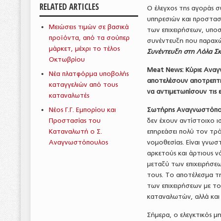
RELATED ARTICLES
Ο έλεγχος της αγοράς σ
υπηρεσιών και προστασ
Μειώσεις τιμών σε βασικά
των επιχειρήσεων, υπο
προϊόντα, από τα σούπερ
συνέντευξη που παραχ
μάρκετ, μέχρι το τέλος
Συνέντευξη στη Λόλα Σ
Οκτωβρίου
Meat
News
: Κύριε Ανα
Νέα πλατφόρμα υποβολής
αποτελέσουν αποτρεπτ
καταγγελιών από τους
να αντιμετωπίσουν τις 
καταναλωτές
Νέος Γ.Γ. Εμπορίου και
Σωτήρης Αναγνωστόπο
Προστασίας του
δεν έχουν αντίστοιχο ι
Καταναλωτή ο Σ.
επηρεάσει πολύ τον τρό
Αναγνωστόπουλος
νομοθεσίας. Είναι γνωσ
αρκετούς και άρτιους 
μεταξύ των επιχειρήσε
τους. Το αποτέλεσμα τ
των επιχειρήσεων με το
καταναλωτών, αλλά και
Σήμερα, ο ελεγκτικός μ