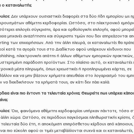
ει ο καταναλωτής;
υλος:
Δεν υπάρχουν ουσιαστικές διαφορές στα δύο ήδη εμπορίου ως π
 κρουσμάτων αθέμιτης κερδοφορίας. Ωστόσο, στο ηλεκτρονικό εμπόρι
σότερες επιλογές σύγκρισης, άρα και ορθολογικής επιλογής, αφού μπορεί
ρεια μηχανές αναζήτησης και σύγκρισης τιμών που δεν επηρεάζονται απ
eting των επιχειρήσεων. Από την άλλη πλευρά, οι καταναλωτές θα πρέπε
τικοί κατά τις αγορές τους στο Διαδίκτυο αφού υπάρχουν κίνδυνοι που
 phishing, ηλεκτρονικής απάτης ή άλλων αθέμιτων εμπορικών πρακτικών
υστερημένη παράδοση προϊόντων. Στο πλαίσιο αυτό, οι καταναλωτές 
τρονικά μέσα πληρωμής, όπως χρεωστικές ή προπληρωμένες κάρτες, σε
ιβάλλον και να μην βάζουν χρήματα απευθείας στο λογαριασμό του εμπ
 να διεκδικήσουν τα χρήματά τους, αν κάτι δεν πάει καλά.
ρδεια είναι πιο έντονη τα τελευταία χρόνια; Θεωρείτε πως υπάρχει κάπο
ίνει;
υλος:
Όχι, φαινόμενα αθέμιτης κερδοφορίας υπήρχαν πάντοτε, τόσο σ
 άλλη χώρα. Ωστόσο, σε περιόδους παγκόσμιας πληθωριστικής κρίσης, 
 τελευταία δύο έτη, η αποκόμιση επιπρόσθετου κέρδους από κάποιους,
είναι πιο εύκολη αφού οι τιμές μεταβάλλονται συχνά και οι καταναλωτές,