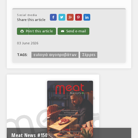
Social media





Share this article
Print this article
Send e-mail

✉
03 June 2026
ευλογιά αιγοπροβάτων
Σέρρες
TAGS:
Meat News #150