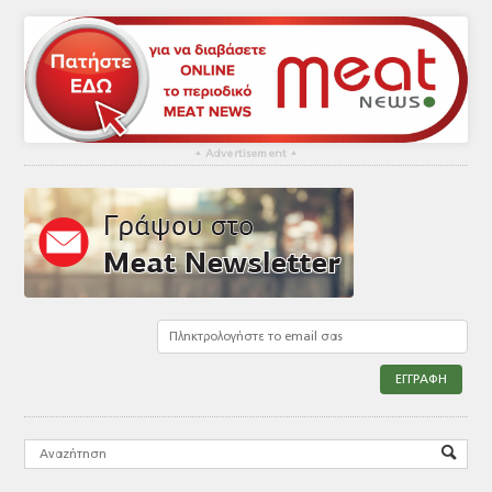
▴
Advertisement
▴