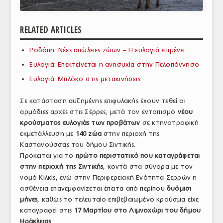
ΑΝΑΛΥΣΕΙΣ
RELATED ARTICLES
ΕΜΠΟΡΙΚΟΣ ΚΑΤΑΛΟΓΟΣ
Ροδόπη: Νέες απώλειες ζώων – Η ευλογιά επιμένει
ΠΑΡΑΓΩΓΗ & ΕΜΠΟΡΙΑ
Ευλογιά: Επεκτείνεται η ανησυχία στην Πελοπόννησο
ΣΦΑΓΕΙΑ
Ευλογιά: Μπλόκο στις μετακινήσεις
ΠΡΩΤΕΣ ΥΛΕΣ
Σε κατάσταση αυξημένης επιφυλακής έχουν τεθεί οι
αρμόδιες αρχές στις Σέρρες, μετά τον εντοπισμό
νέου
ΕΞΟΠΛΙΣΜΟΣ
κρούσματος ευλογιάς των προβάτων
σε κτηνοτροφική
εκμετάλλευση με
140 ζώα
στην περιοχή της
ΥΠΗΡΕΣΙΕΣ
Καστανούσσας του δήμου Σιντικής.
ΕΜΠΟΡΙΚΟΙ ΑΝΤΙΠΡΟΣΩΠΟΙ
Πρόκειται για το
πρώτο περιστατικό που καταγράφεται
στην περιοχή της Σιντικής
, κοντά στα σύνορα με τον
ΝΟΜΟΘΕΣΙΑ
νομό Κιλκίς, ενώ στην Περιφερειακή Ενότητα Σερρών η
ασθένεια επανεμφανίζεται έπειτα από περίπου
δυόμισι
ΕΛΛΗΝΙΚΗ ΝΟΜΟΘΕΣΙΑ
μήνες
, καθώς το τελευταίο επιβεβαιωμένο κρούσμα είχε
καταγραφεί στις
17 Μαρτίου στο Λιμνοχώρι του δήμου
ΕΥΡΩΠΑΪΚΗ ΝΟΜΟΘΕΣΙΑ
Ηράκλειας
.