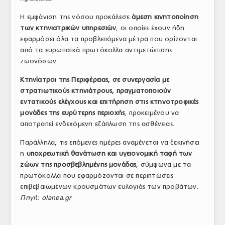
ΤΟ ΠΕΡΙΟΔΙΚΟ
Η εμφάνιση της νόσου προκάλεσε
άμεση κινητοποίηση
των κτηνιατρικών υπηρεσιών
, οι οποίες έχουν ήδη
Profile
εφαρμόσει όλα τα προβλεπόμενα μέτρα που ορίζονται
από τα ευρωπαϊκά πρωτόκολλα αντιμετώπισης
ΑΡΧΕΙΟ ΤΕΥΧΩΝ
ζωονόσων.
ΣΥΝΕΔΡΙΟ ΚΡΕΑΤΟΣ
Κτηνίατροι της Περιφέρειας, σε συνεργασία με
στρατιωτικούς κτηνιάτρους, πραγματοποιούν
εντατικούς ελέγχους και επιτήρηση στις κτηνοτροφικές
μονάδες της ευρύτερης περιοχής
, προκειμένου να
αποτραπεί ενδεχόμενη εξάπλωση της ασθένειας.
Παράλληλα, τις επόμενες ημέρες αναμένεται να ξεκινήσει
η
υποχρεωτική θανάτωση και υγειονομική ταφή των
ζώων της προσβεβλημένης μονάδας
, σύμφωνα με τα
πρωτόκολλα που εφαρμόζονται σε περιπτώσεις
επιβεβαιωμένων κρουσμάτων ευλογιάς των προβάτων.
Πηγή: olanea.gr