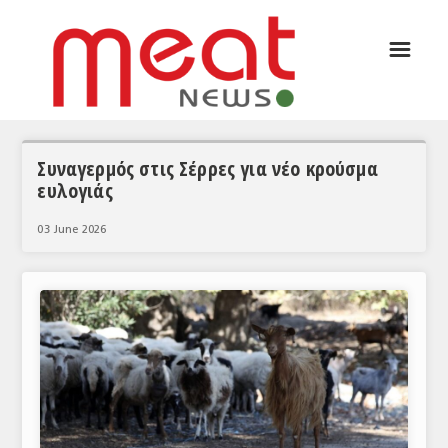
☰
ΑΡΘΡΟΓΡΑΦΙΑ
ΕΛΛΑΔΑ
ΕΙΔΗΣΕΙΣ
Συναγερμός στις Σέρρες για νέο κρούσμα
ευλογιάς
ΣΥΝΕΝΤΕΥΞΕΙΣ
03 June 2026
ΘΕΜΑΤΑ
ΑΝΑΛΥΣΕΙΣ
ΚΟΣΜΟΣ
ΕΙΔΗΣΕΙΣ
ΕΥΡΩΠΑΪΚΕΣ ΑΠΟΦΑΣΕΙΣ
ΘΕΜΑΤΑ