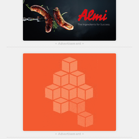
▴
Advertisement
▴
▴
Advertisement
▴