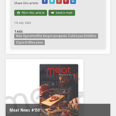





Share this article
Print this article
Send e-mail

✉
14 July 2022
TAGS:
Νέα Ομοσπονδία Χοιροτροφικών Συλλόγων Ελλάδος
Σίμος Κεδίκογλου
Meat News #150