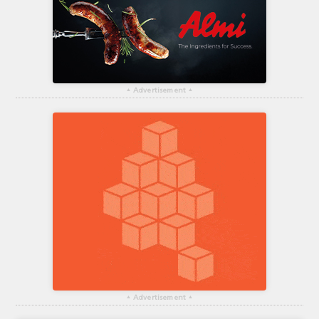
▴
Advertisement
▴
▴
Advertisement
▴