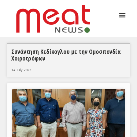
☰
ΑΡΘΡΟΓΡΑΦΙΑ
ΕΛΛΑΔΑ
ΕΙΔΗΣΕΙΣ
Συνάντηση Κεδίκογλου με την Ομοσπονδία
Χοιροτρόφων
ΣΥΝΕΝΤΕΥΞΕΙΣ
14 July 2022
ΘΕΜΑΤΑ
ΑΝΑΛΥΣΕΙΣ
ΚΟΣΜΟΣ
ΕΙΔΗΣΕΙΣ
ΕΥΡΩΠΑΪΚΕΣ ΑΠΟΦΑΣΕΙΣ
ΘΕΜΑΤΑ