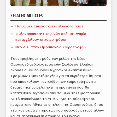
ΑΝΑΛΥΣΕΙΣ
RELATED ARTICLES
ΕΜΠΟΡΙΚΟΣ ΚΑΤΑΛΟΓΟΣ
Πληρωμές, ζωονόσοι και ελληνοποιήσεις
ΠΑΡΑΓΩΓΗ & ΕΜΠΟΡΙΑ
«Ελληνοποιήσεις» χοιρινών από Βουλγαρία
ΣΦΑΓΕΙΑ
καταγγέλλουν οι χοιροτρόφοι
Νέο Δ.Σ. στην Ομοσπονδία Χοιροτρόφων
ΠΡΩΤΕΣ ΥΛΕΣ
Τους προβληματισμούς των μελών της Νέας
ΕΞΟΠΛΙΣΜΟΣ
Ομοσπονδίας Χοιροτροφικών Συλλόγων Ελλάδος
άκουσε ο υφυπουργός Αγροτικής Ανάπτυξης και
ΥΠΗΡΕΣΙΕΣ
Τροφίμων Σίμος Κεδίκογλου για τα κυριότερα θέματα
ΕΜΠΟΡΙΚΟΙ ΑΝΤΙΠΡΟΣΩΠΟΙ
που απασχολούν τον κλάδο των χοιροτρόφων και
δεσμεύτηκε να μελετήσει τις προτάσεις που θα
ΝΟΜΟΘΕΣΙΑ
κατατεθούν εγγράφως από τα μέλη της Ομοσπονδίας.
Αυτό ανακοίνωσε το ΥΠΑΑΤ για τη σύσκεψη που
ΕΛΛΗΝΙΚΗ ΝΟΜΟΘΕΣΙΑ
πραγματοποιήθηκε με στελέχη της Ομοσπονδίας, όπου
τέθηκαν σειρά ζητημάτων που αφορούν μεταξύ άλλων
ΕΥΡΩΠΑΪΚΗ ΝΟΜΟΘΕΣΙΑ
και σε αποζημιώσεις στήριξης του κλάδου.