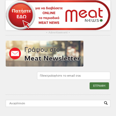
▴
Advertisement
▴