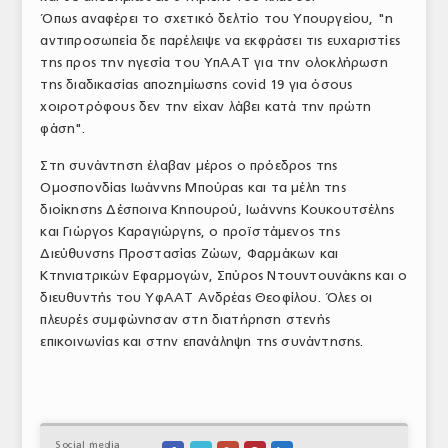
Όπως αναφέρει το σχετικό δελτίο του Υπουργείου, "η
ΤΟ ΠΕΡΙΟΔΙΚΟ
αντιπροσωπεία δε παρέλειψε να εκφράσει τις ευχαριστίες
Profile
της προς την ηγεσία του ΥπΑΑΤ για την ολοκλήρωση
της διαδικασίας αποζημίωσης covid 19 για όσους
ΑΡΧΕΙΟ ΤΕΥΧΩΝ
χοιροτρόφους δεν την είχαν λάβει κατά την πρώτη
φάση".
ΣΥΝΕΔΡΙΟ ΚΡΕΑΤΟΣ
Στη συνάντηση έλαβαν μέρος ο πρόεδρος της
Ομοσπονδίας Ιωάννης Μπούρας και τα μέλη της
διοίκησης Δέσποινα Κηπουρού, Ιωάννης Κουκουτσέλης
και Γιώργος Καραγιώργης, ο προϊστάμενος της
Διεύθυνσης Προστασίας Ζώων, Φαρμάκων και
Κτηνιατρικών Εφαρμογών, Σπύρος Ντουντουνάκης και ο
διευθυντής του ΥφΑΑΤ Ανδρέας Θεοφίλου. Όλες οι
πλευρές συμφώνησαν στη διατήρηση στενής
επικοινωνίας και στην επανάληψη της συνάντησης.
Social media