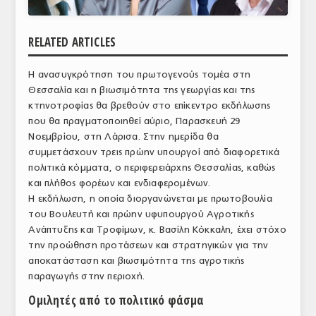
ΑΝΑΛΥΣΕΙΣ
RELATED ARTICLES
ΕΜΠΟΡΙΚΟΣ ΚΑΤΑΛΟΓΟΣ
Η ανασυγκρότηση του πρωτογενούς τομέα στη
ΠΑΡΑΓΩΓΗ & ΕΜΠΟΡΙΑ
Θεσσαλία και η βιωσιμότητα της γεωργίας και της
ΣΦΑΓΕΙΑ
κτηνοτροφίας θα βρεθούν στο επίκεντρο εκδήλωσης
που θα πραγματοποιηθεί αύριο, Παρασκευή 29
ΠΡΩΤΕΣ ΥΛΕΣ
Νοεμβρίου, στη Λάρισα. Στην ημερίδα θα
συμμετάσχουν τρεις πρώην υπουργοί από διαφορετικά
ΕΞΟΠΛΙΣΜΟΣ
πολιτικά κόμματα, ο περιφερειάρχης Θεσσαλίας, καθώς
και πλήθος φορέων και ενδιαφερομένων.
ΥΠΗΡΕΣΙΕΣ
Η εκδήλωση, η οποία διοργανώνεται με πρωτοβουλία
του Βουλευτή και πρώην υφυπουργού Αγροτικής
ΕΜΠΟΡΙΚΟΙ ΑΝΤΙΠΡΟΣΩΠΟΙ
Ανάπτυξης και Τροφίμων, κ. Βασίλη Κόκκαλη, έχει στόχο
την προώθηση προτάσεων και στρατηγικών για την
ΝΟΜΟΘΕΣΙΑ
αποκατάσταση και βιωσιμότητα της αγροτικής
ΕΛΛΗΝΙΚΗ ΝΟΜΟΘΕΣΙΑ
παραγωγής στην περιοχή.
Ομιλητές από το πολιτικό φάσμα
ΕΥΡΩΠΑΪΚΗ ΝΟΜΟΘΕΣΙΑ