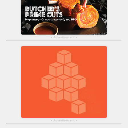
▴
Advertisement
▴
▴
Advertisement
▴