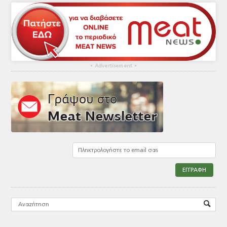
▴
Advertisement
▴