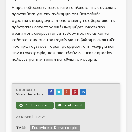
Η πρωτοβουλία εντάσσεται στο πλαίσιο της συνολικής
προσπάθειας για την ανάκαμψη της θεσσαλικής
αγροτικής παραγωγής, η οποία επλήγη σοβαρά από τις
πρόσφατες καταστροφικές πλημμύρες. Μέσω της
συζήτησης αναμένεται να τεθούν προτάσεις και να
καθοριστούν οι στρατηγικές για τη βιώσιμη ανάπτυξη
του πρωτογενούς τομέα, με έμφαση στη γεωργία και
την κτηνοτροφία, που αποτελούν ζωτικής σημασίας
πυλώνες για την τοπική και εθνική οικονομία.
Social media





Share this article
Print this article
Send e-mail

✉
28 November 2024
Γεωργία και Κτηνοτροφία
TAGS: