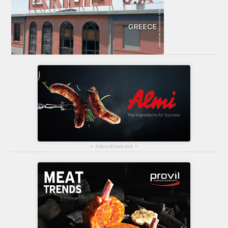
▴
Advertisement
▴