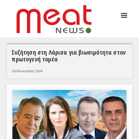
☰
ΑΡΘΡΟΓΡΑΦΙΑ
ΕΛΛΑΔΑ
ΕΙΔΗΣΕΙΣ
Συζήτηση στη Λάρισα για βιωσιμότητα στον
πρωτογενή τομέα
ΣΥΝΕΝΤΕΥΞΕΙΣ
28 November 2024
ΘΕΜΑΤΑ
ΑΝΑΛΥΣΕΙΣ
ΚΟΣΜΟΣ
ΕΙΔΗΣΕΙΣ
ΕΥΡΩΠΑΪΚΕΣ ΑΠΟΦΑΣΕΙΣ
ΘΕΜΑΤΑ