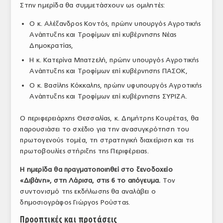
Στην ημερίδα θα συμμετάσχουν ως ομιλητές:
ΤΟ ΠΕΡΙΟΔΙΚΟ
Ο κ. Αλέξανδρος Κοντός, πρώην υπουργός Αγροτικής
Profile
Ανάπτυξης και Τροφίμων επί κυβέρνησης Νέας
Δημοκρατίας,
ΑΡΧΕΙΟ ΤΕΥΧΩΝ
Η κ. Κατερίνα Μπατζελή, πρώην υπουργός Αγροτικής
ΣΥΝΕΔΡΙΟ ΚΡΕΑΤΟΣ
Ανάπτυξης και Τροφίμων επί κυβέρνησης ΠΑΣΟΚ,
Ο κ. Βασίλης Κόκκαλης, πρώην υφυπουργός Αγροτικής
Ανάπτυξης και Τροφίμων επί κυβέρνησης ΣΥΡΙΖΑ.
Ο περιφερειάρχης Θεσσαλίας, κ. Δημήτρης Κουρέτας, θα
παρουσιάσει το σχέδιο για την ανασυγκρότηση του
πρωτογενούς τομέα, τη στρατηγική διαχείριση και τις
πρωτοβουλίες στήριξης της Περιφέρειας.
Η ημερίδα θα πραγματοποιηθεί στο ξενοδοχείο
«Διβάνη», στη Λάρισα, στις 6 το απόγευμα.
Τον
συντονισμό της εκδήλωσης θα αναλάβει ο
δημοσιογράφος Γιώργος Ρούστας.
Προοπτικές και προτάσεις