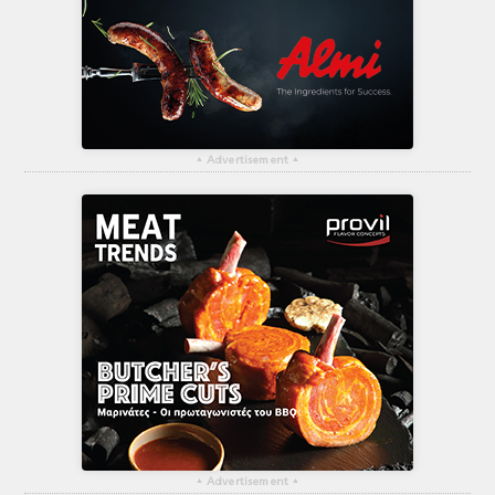
▴
Advertisement
▴
▴
Advertisement
▴