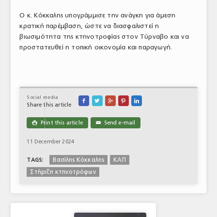
Ο κ. Κόκκαλης υπογράμμισε την ανάγκη για άμεση
κρατική παρέμβαση, ώστε να διασφαλιστεί η
βιωσιμότητα της κτηνοτροφίας στον Τύρναβο και να
προστατευθεί η τοπική οικονομία και παραγωγή.
Social media





Share this article
Print this article
Send e-mail

✉
11 December 2024
Βασίλης Κόκκαλης
ΚΑΠ
TAGS:
Στήριξη κτηνοτρόφων