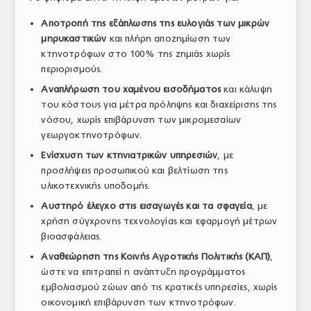
ΤΟ ΠΕΡΙΟΔΙΚΟ
Αποτροπή της εξάπλωσης της ευλογιάς των μικρών
μηρυκαστικών
και πλήρη αποζημίωση των
Profile
κτηνοτρόφων στο 100% της ζημιάς χωρίς
περιορισμούς.
ΑΡΧΕΙΟ ΤΕΥΧΩΝ
Αναπλήρωση του χαμένου εισοδήματος
και κάλυψη
ΣΥΝΕΔΡΙΟ ΚΡΕΑΤΟΣ
του κόστους για μέτρα πρόληψης και διαχείρισης της
νόσου, χωρίς επιβάρυνση των μικρομεσαίων
γεωργοκτηνοτρόφων.
Ενίσχυση των κτηνιατρικών υπηρεσιών
, με
προσλήψεις προσωπικού και βελτίωση της
υλικοτεχνικής υποδομής.
Αυστηρό έλεγχο στις εισαγωγές και τα σφαγεία
, με
χρήση σύγχρονης τεχνολογίας και εφαρμογή μέτρων
βιοασφάλειας.
Αναθεώρηση της Κοινής Αγροτικής Πολιτικής (ΚΑΠ)
,
ώστε να επιτραπεί η ανάπτυξη προγράμματος
εμβολιασμού ζώων από τις κρατικές υπηρεσίες, χωρίς
οικονομική επιβάρυνση των κτηνοτρόφων.