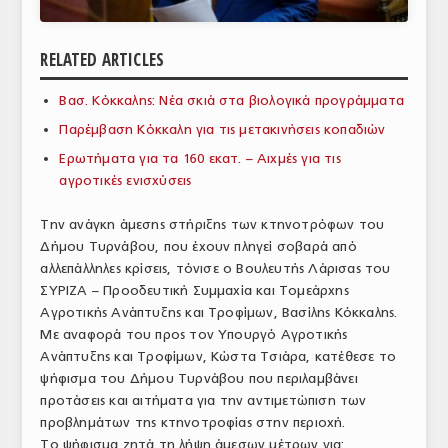
ΑΝΑΛΥΣΕΙΣ
RELATED ARTICLES
ΕΜΠΟΡΙΚΟΣ ΚΑΤΑΛΟΓΟΣ
Βασ. Κόκκαλης: Νέα σκιά στα βιολογικά προγράμματα
ΠΑΡΑΓΩΓΗ & ΕΜΠΟΡΙΑ
Παρέμβαση Κόκκαλη για τις μετακινήσεις κοπαδιών
ΣΦΑΓΕΙΑ
Ερωτήματα για τα 160 εκατ. – Αιχμές για τις
αγροτικές ενισχύσεις
ΠΡΩΤΕΣ ΥΛΕΣ
Την ανάγκη άμεσης στήριξης των κτηνοτρόφων του
ΕΞΟΠΛΙΣΜΟΣ
Δήμου Τυρνάβου, που έχουν πληγεί σοβαρά από
αλλεπάλληλες κρίσεις, τόνισε ο Βουλευτής Λάρισας του
ΥΠΗΡΕΣΙΕΣ
ΣΥΡΙΖΑ – Προοδευτική Συμμαχία και Τομεάρχης
ΕΜΠΟΡΙΚΟΙ ΑΝΤΙΠΡΟΣΩΠΟΙ
Αγροτικής Ανάπτυξης και Τροφίμων, Βασίλης Κόκκαλης.
Με αναφορά του προς τον Υπουργό Αγροτικής
ΝΟΜΟΘΕΣΙΑ
Ανάπτυξης και Τροφίμων, Κώστα Τσιάρα, κατέθεσε το
ψήφισμα του Δήμου Τυρνάβου που περιλαμβάνει
ΕΛΛΗΝΙΚΗ ΝΟΜΟΘΕΣΙΑ
προτάσεις και αιτήματα για την αντιμετώπιση των
προβλημάτων της κτηνοτροφίας στην περιοχή.
ΕΥΡΩΠΑΪΚΗ ΝΟΜΟΘΕΣΙΑ
Το ψήφισμα ζητά τη λήψη άμεσων μέτρων για: